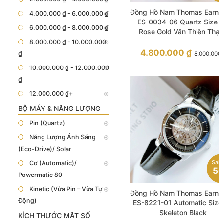
Đồng Hồ Nam Thomas Ear
4.000.000 ₫ - 6.000.000 ₫
ES-0034-06 Quartz Size
6.000.000 ₫ - 8.000.000 ₫
Rose Gold Vân Thiên Th
8.000.000 ₫ - 10.000.000
4.800.000
₫
₫
8.000.0
10.000.000 ₫ - 12.000.000
₫
12.000.000 ₫+
BỘ MÁY & NĂNG LƯỢNG
Pin (Quartz)
Năng Lượng Ánh Sáng
(Eco-Drive)/ Solar
Sa
Cơ (Automatic)/
5
Powermatic 80
Kinetic (Vừa Pin – Vừa Tự
Đồng Hồ Nam Thomas Ear
Động)
ES-8221-01 Automatic Siz
Skeleton Black
KÍCH THƯỚC MẶT SỐ