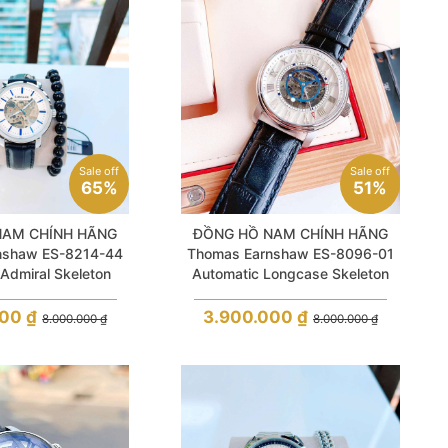
Sale off
Sale off
65%
51%
NAM CHÍNH HÃNG
ĐỒNG HỒ NAM CHÍNH HÃNG
nshaw ES-8214-44
Thomas Earnshaw ES-8096-01
Admiral Skeleton
Automatic Longcase Skeleton
Blue Hands For Men
White Dial Brown Leather For
Men
000
₫
3.900.000
₫
8.000.000
₫
8.000.000
₫