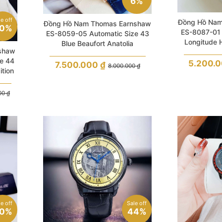
6%
le off
Đồng Hồ Nam
Đồng Hồ Nam Thomas Earnshaw
0%
ES-8087-01 
ES-8059-05 Automatic Size 43
Longitude 
Blue Beaufort Anatolia
shaw
e 44
5.200.
7.500.000
₫
8.000.000
₫
ition
000
₫
le off
Sale off
0%
44%