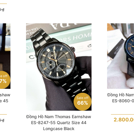
00
₫
le off
7%
nshaw
Đồng Hồ Nam
Sale off
e 45
ES-8060-0
66%
Đồng Hồ Nam Thomas Earnshaw
2.800.
00
₫
ES-8247-55 Quartz Size 44
Longcase Black