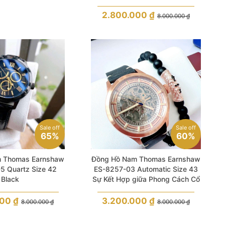
2.800.000
₫
8.000.000
₫
Sale off
Sale off
65%
60%
 Thomas Earnshaw
Đồng Hồ Nam Thomas Earnshaw
5 Quartz Size 42
ES-8257-03 Automatic Size 43
Black
Sự Kết Hợp giữa Phong Cách Cổ
Điển và Sang Trọng
000
₫
3.200.000
₫
8.000.000
₫
8.000.000
₫