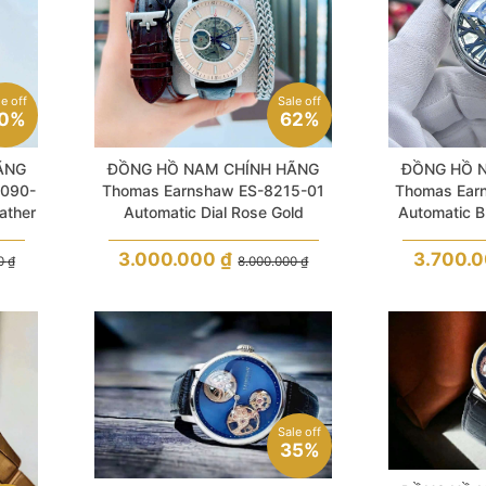
le off
Sale off
0%
62%
ÃNG
ĐỒNG HỒ NAM CHÍNH HÃNG
ĐỒNG HỒ 
090-
Thomas Earnshaw ES-8215-01
Thomas Ear
ather
Automatic Dial Rose Gold
Automatic B
Skeleton Black Leather For Men
Heart Sk
3.000.000
₫
3.700.
00
₫
8.000.000
₫
Sale off
35%