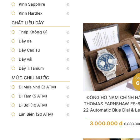
Kính Sapphire
Kính Hardlex
CHẤT LIỆU DÂY
Thép Không Gỉ
Dây da
Dây Cao su
Dây vải
Dây TiTanium
MỨC CHỊU NƯỚC
Sa
6
Đi Mưa Nhỏ (3 ATM)
Đi Tắm (5 ATM)
ĐỒNG HỒ NAM CHÍNH H
THOMAS EARNSHAW ES-8
Đi Bơi (10 ATM)
22 Automatic Blue Dial & L
Lặn Biển (20 ATM)
+ Silver Stainless Steel Fo
3.000.000
₫
8.000.0