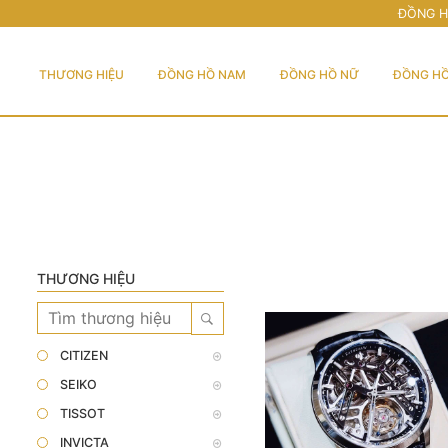
ĐỒNG H
THƯƠNG HIỆU
ĐỒNG HỒ NAM
ĐỒNG HỒ NỮ
ĐỒNG HỒ
THƯƠNG HIỆU
CITIZEN
SEIKO
TISSOT
INVICTA