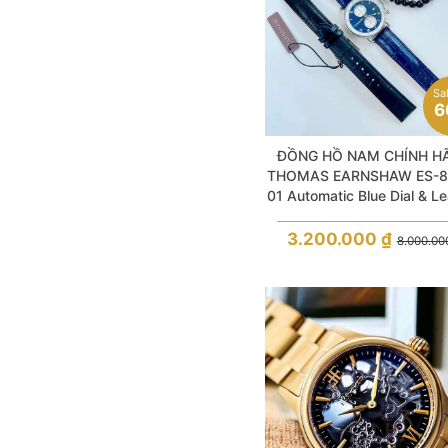
Sa
6
ĐỒNG HỒ NAM CHÍNH H
THOMAS EARNSHAW ES-8
01 Automatic Blue Dial & Le
For Men
3.200.000
₫
8.000.0