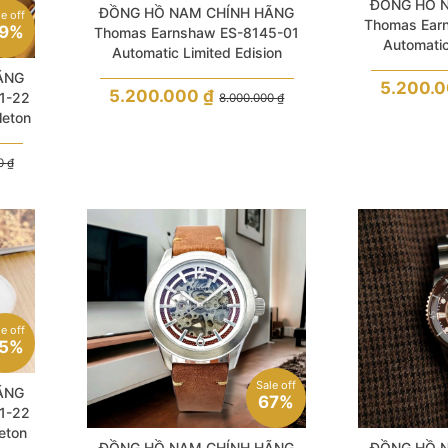
ĐỒNG HỒ 
ĐỒNG HỒ NAM CHÍNH HÃNG
le off
Thomas Ear
9%
Thomas Earnshaw ES-8145-01
Automatic
Automatic Limited Edision
Skeleton Blac
Skeleton Blue Dial & Leather For
ÃNG
5.200.
Men
5.200.000
₫
1-22
8.000.000
₫
leton
Men
00
₫
le off
5%
Sale off
ÃNG
67%
1-22
eton
ĐỒNG HỒ NAM CHÍNH HÃNG
ĐỒNG HỒ 