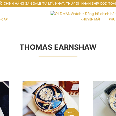
Ồ CHÍNH HÃNG SĂN SALE TỪ MỸ, NHẬT, THỤY SĨ. NHẬN SHIP COD TOÀ
 CẶP
KHUYẾN MÃI
PHỤ 
THOMAS EARNSHAW
Sale off