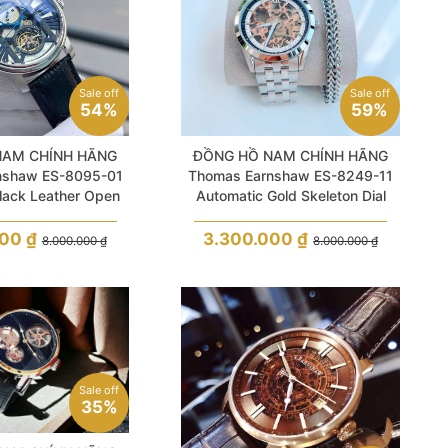
Sale off
Sale off
54%
59%
NAM CHÍNH HÃNG
ĐỒNG HỒ NAM CHÍNH HÃNG
nshaw ES-8095-01
Thomas Earnshaw ES-8249-11
lack Leather Open
Automatic Gold Skeleton Dial
eleton For Men
Silver Stainless Steel For Men
000
₫
3.300.000
₫
8.000.000
₫
8.000.000
₫
Sale off
35%