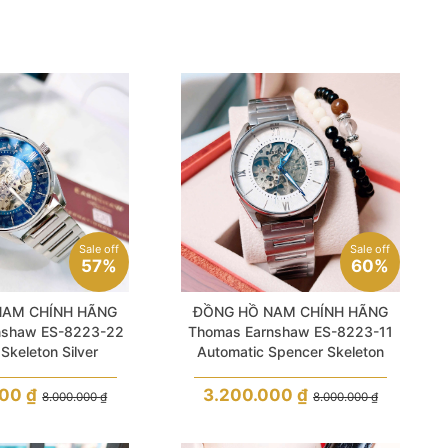
Sale off
Sale off
57%
60%
NAM CHÍNH HÃNG
ĐỒNG HỒ NAM CHÍNH HÃNG
nshaw ES-8223-22
Thomas Earnshaw ES-8223-11
Skeleton Silver
Automatic Spencer Skeleton
s Steel For Men
Silver Stainless Steel For Men
000
₫
3.200.000
₫
8.000.000
₫
8.000.000
₫