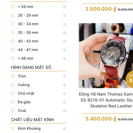
< 26 mm
3.500.000
₫
8.000.0
26 - 29 mm
30 - 34 mm
35 - 39 mm
40 - 43 mm
44 - 47 mm
> 48 mm
HÌNH DẠNG MẶT SỐ
Sa
Tròn
5
Vuông
Chữ nhật
Đồng Hồ Nam Thomas Ear
ES-8216-01 Automatic Siz
Đa giác
Skeleton Red Leather
Oval
3.400.000
₫
CHẤT LIỆU MẶT KÍNH
8.000.0
Kính Khoáng