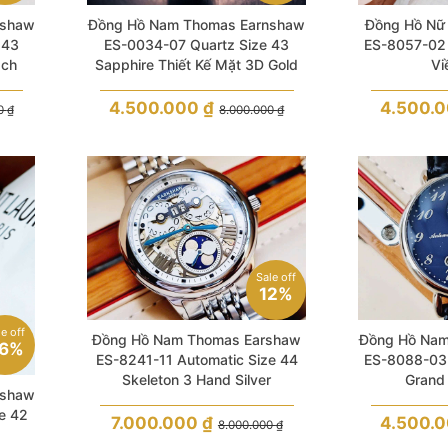
nshaw
Đồng Hồ Nam Thomas Earnshaw
Đồng Hồ Nữ
 43
ES-0034-07 Quartz Size 43
ES-8057-02 
ạch
Sapphire Thiết Kế Mặt 3D Gold
Vi
4.500.000
₫
4.500.
00
₫
8.000.000
₫
Sale off
12%
le off
Đồng Hồ Nam Thomas Earshaw
Đồng Hồ Nam
6%
ES-8241-11 Automatic Size 44
ES-8088-03 
Skeleton 3 Hand Silver
Grand
nshaw
e 42
7.000.000
₫
4.500.
8.000.000
₫