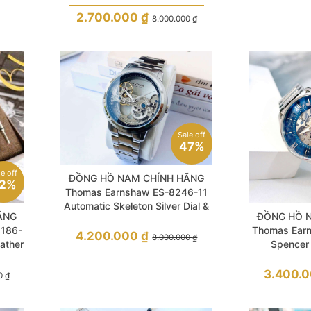
2.700.000
₫
8.000.000
₫
Sale off
47%
le off
ĐỒNG HỒ NAM CHÍNH HÃNG
2%
Thomas Earnshaw ES-8246-11
Automatic Skeleton Silver Dial &
ÃNG
ĐỒNG HỒ 
Stainless Steel For Men
186-
Thomas Ear
4.200.000
₫
8.000.000
₫
eather
Spencer 
r Men
Stainles
3.400.
00
₫