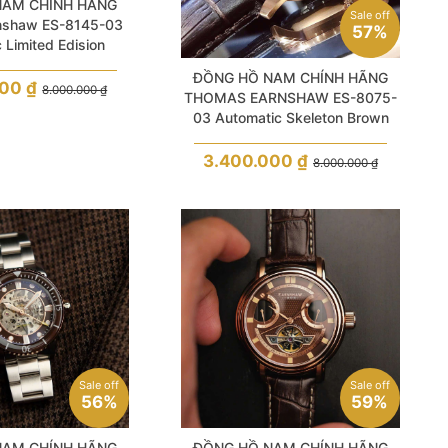
NAM CHÍNH HÃNG
Sale off
nshaw ES-8145-03
57%
 Limited Edision
k Dial & Leather For
ĐỒNG HỒ NAM CHÍNH HÃNG
Men
000
₫
8.000.000
₫
THOMAS EARNSHAW ES-8075-
03 Automatic Skeleton Brown
Dial & Leather For Men
3.400.000
₫
8.000.000
₫
Sale off
Sale off
56%
59%
NAM CHÍNH HÃNG
ĐỒNG HỒ NAM CHÍNH HÃNG