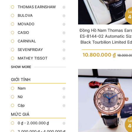
THOMAS EARNSHAW
Sa
BULOVA
4
MOVADO
Đồng Hồ Nam Thomas Ear
CASIO
ES-8144-02 Automatic Siz
CARNIVAL
Black Tourbilion Limited Ed
SEVENFRIDAY
10.800.000
₫
18.000.
MATHEY TISSOT
SHOW MORE
GIỚI TÍNH
Nam
Nữ
Cặp
MỨC GIÁ
Sa
0 ₫ - 2.000.000 ₫
4
2.000.000 ₫ - 4.000.000 ₫