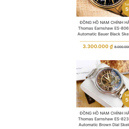
Sa
5
ĐỒNG HỒ NAM CHÍNH H
Thomas Earnshaw ES-806
Automatic Bauer Black Ske
Gold Stainless Steel For 
3.300.000
₫
8.000.0
Sa
5
ĐỒNG HỒ NAM CHÍNH H
Thomas Earnshaw ES-823
Automatic Brown Dial Skel