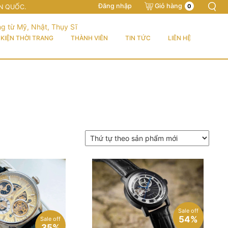
Đăng nhập
Giỏ hàng
0
N QUỐC.
KIỆN THỜI TRANG
THÀNH VIÊN
TIN TỨC
LIÊN HỆ
Sale off
54%
Sale off
35%