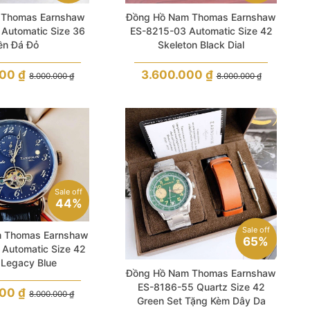
 Thomas Earnshaw
Đồng Hồ Nam Thomas Earnshaw
Automatic Size 36
ES-8215-03 Automatic Size 42
ền Đá Đỏ
Skeleton Black Dial
000
₫
3.600.000
₫
8.000.000
₫
8.000.000
₫
Sale off
44%
Sale off
 Thomas Earnshaw
65%
Automatic Size 42
 Legacy Blue
Đồng Hồ Nam Thomas Earnshaw
ES-8186-55 Quartz Size 42
000
₫
8.000.000
₫
Green Set Tặng Kèm Dây Da