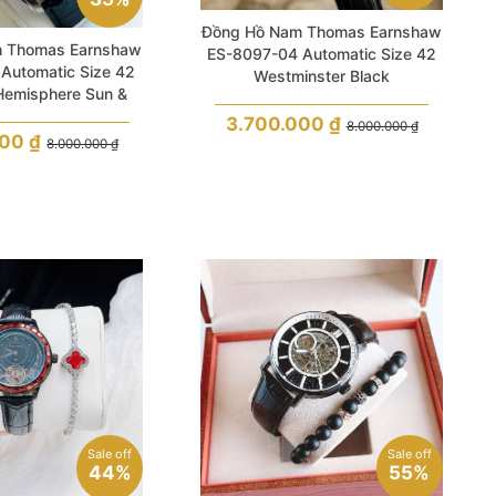
Đồng Hồ Nam Thomas Earnshaw
 Thomas Earnshaw
ES-8097-04 Automatic Size 42
Automatic Size 42
Westminster Black
Hemisphere Sun &
Moon
3.700.000
₫
8.000.000
₫
000
₫
8.000.000
₫
Sale off
Sale off
44%
55%