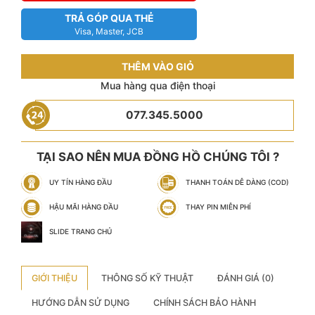
TRẢ GÓP QUA THẺ
Visa, Master, JCB
THÊM VÀO GIỎ
Mua hàng qua điện thoại
077.345.5000
TẠI SAO NÊN MUA ĐỒNG HỒ CHÚNG TÔI ?
UY TÍN HÀNG ĐẦU
THANH TOÁN DỄ DÀNG (COD)
HẬU MÃI HÀNG ĐẦU
THAY PIN MIỄN PHÍ
SLIDE TRANG CHỦ
GIỚI THIỆU
THÔNG SỐ KỸ THUẬT
ĐÁNH GIÁ (0)
HƯỚNG DẪN SỬ DỤNG
CHÍNH SÁCH BẢO HÀNH