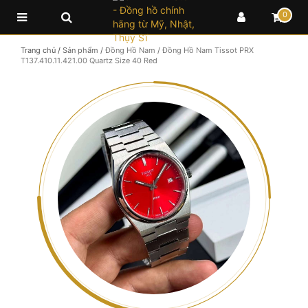
0
Trang chủ
/
Sản phẩm
/
Đồng Hồ Nam
/
Đồng Hồ Nam Tissot PRX
T137.410.11.421.00 Quartz Size 40 Red