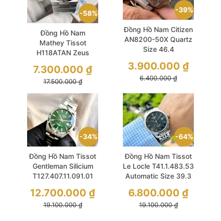
39%
58%
Đồng Hồ Nam Citizen
Đồng Hồ Nam
AN8200-50X Quartz
Mathey Tissot
Size 46.4
H118ATAN Zeus
Chronograph Men
Automatic Size 41
3.900.000
₫
7.300.000
₫
Watch
Black Sapphire Glass
6.400.000
₫
17.500.000
₫
64%
34%
Đồng Hồ Nam Tissot
Đồng Hồ Nam Tissot
Le Locle T41.1.483.53
Gentleman Silicium
Automatic Size 39.3
T127.407.11.091.01
Black Sapphire Like
Powermatic 80 Size
6.800.000
₫
12.700.000
₫
New
40 Green Like New
19.100.000
₫
19.100.000
₫