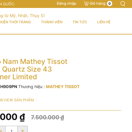
Đăng nhập
Giỏ hàng
0
N QUỐC.
KIỆN THỜI TRANG
THÀNH VIÊN
TIN TỨC
LIÊN HỆ
 Nam Mathey Tissot
Quartz Size 43
ner Limited
:
H909PN
Thương hiệu :
MATHEY TISSOT
REVIEW SẢN PHẨM
.000
₫
7.500.000
₫
-
+