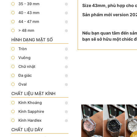
35 - 39 mm
Size 43mm, phù hợp cho cổ
40 - 43 mm
Sản phẩm mới version 202
44 - 47 mm
> 48 mm
Nếu bạn quan tâm đến sản 
bạn sẽ sở hữu một chiếc đồ
HÌNH DẠNG MẶT SỐ
Tròn
Vuông
Chữ nhật
Đa giác
Oval
CHẤT LIỆU MẶT KÍNH
Kính Khoáng
Kính Sapphire
Kính Hardlex
CHẤT LIỆU DÂY
Sa