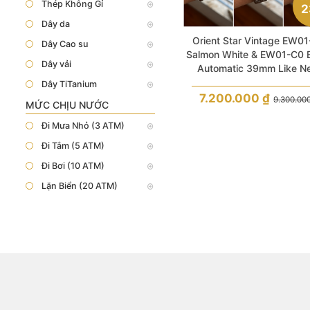
Thép Không Gỉ
2
Dây da
Orient Star Vintage EW0
Dây Cao su
Salmon White & EW01-C0 
Dây vải
Automatic 39mm Like N
Dây TiTanium
7.200.000
₫
9.300.00
MỨC CHỊU NƯỚC
Đi Mưa Nhỏ (3 ATM)
Đi Tắm (5 ATM)
Đi Bơi (10 ATM)
Lặn Biển (20 ATM)