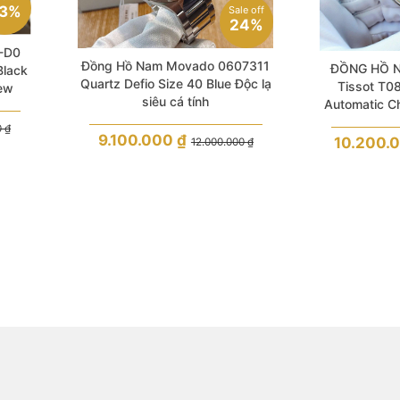
3%
Sale off
24%
1-D0
Đồng Hồ Nam Movado 0607311
ĐỒNG HỒ 
Black
Quartz Defio Size 40 Blue Độc lạ
Tissot T0
ew
siêu cá tính
Automatic C
White Dia
0
₫
9.100.000
₫
Leat
10.200.
12.000.000
₫