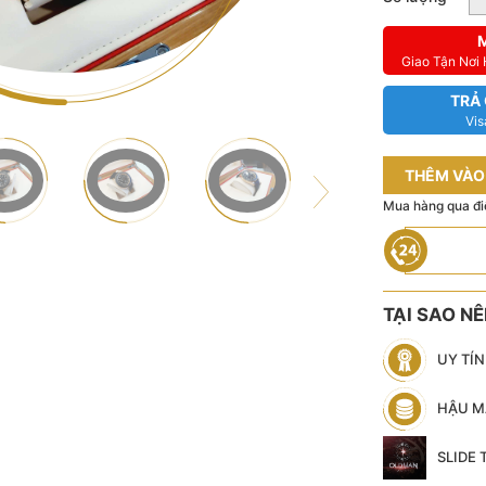
Giao Tận Nơi
TRẢ
Vis
THÊM VÀO
Mua hàng qua đi
TẠI SAO N
UY TÍ
HẬU M
SLIDE