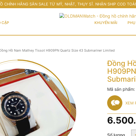
Ồ CHÍNH HÃNG SĂN SALE TỪ MỸ, NHẬT, THỤY SĨ. NHẬN SHIP COD TOÀ
 CẶP
KHUYẾN MÃI
PHỤ 
Đồng Hồ Nam Mathey Tissot H909PN Quartz Size 43 Submariner Limited
Đồng Hồ
H909PN 
Submari
Mã sản phẩm
XEM 
6.500
Số lượng