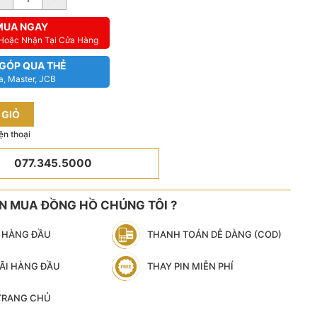
MUA NGAY
 Hoặc Nhận Tại Cửa Hàng
 GÓP QUA THẺ
a, Master, JCB
 GIỎ
ện thoại
077.345.5000
ÊN MUA ĐỒNG HỒ CHÚNG TÔI ?
N HÀNG ĐẦU
THANH TOÁN DỄ DÀNG (COD)
ÃI HÀNG ĐẦU
THAY PIN MIỄN PHÍ
 TRANG CHỦ