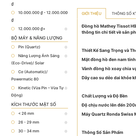
₫
10.000.000 ₫ - 12.000.000
GIỚI THIỆU
THÔNG SỐ K
₫
Đồng hồ Mathey Tissot H90
12.000.000 ₫+
thông tin chi tiết về sản p
BỘ MÁY & NĂNG LƯỢNG
Pin (Quartz)
Thiết Kế Sang Trọng và T
Năng Lượng Ánh Sáng
Mặt đồng hồ đen nam tính 
(Eco-Drive)/ Solar
Vành đồng hồ xoay chia vạ
Cơ (Automatic)/
Dây cao su dẻo dai khỏe k
Powermatic 80
Kinetic (Vừa Pin – Vừa Tự
Động)
Chất Lượng và Độ Bền
KÍCH THƯỚC MẶT SỐ
Độ chịu nước lên đến 200
< 26 mm
Máy Quartz Ronda Swiss M
26 - 29 mm
30 - 34 mm
Thông Số Sản Phẩm