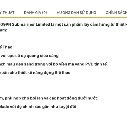
Ỹ THUẬT
ĐÁNH GIÁ (0)
HƯỚNG DẪN SỬ DỤNG
CHÍNH SÁC
9PN Submariner Limited là một sản phẩm lấy cảm hứng từ thiết k
hẩm:
hể Thao
với cọc số dạ quang siêu sáng
ch màu đen sang trọng với bo viền mạ vàng PVD tinh tế
hoắn cho thiết kế năng động thể thao
m, phù hợp cho bơi lặn và các hoạt động dưới nước
ade với độ chính xác gần như tuyệt đối