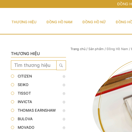
ĐỒNG H
THƯƠNG HIỆU
ĐỒNG HỒ NAM
ĐỒNG HỒ NỮ
ĐỒNG HỒ
Trang chủ
/
Sản phẩm
/
Đồng Hồ Nam
/
THƯƠNG HIỆU
CITIZEN
SEIKO
TISSOT
INVICTA
THOMAS EARNSHAW
BULOVA
MOVADO