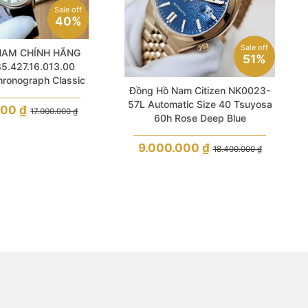
Sale off
40%
Sale off
NAM CHÍNH HÃNG
51%
85.427.16.013.00
hronograph Classic
Đồng Hồ Nam Citizen NK0023-
l Sapphire Black
57L Automatic Size 40 Tsuyosa
her For Men
000
₫
17.000.000
₫
60h Rose Deep Blue
9.000.000
₫
18.400.000
₫