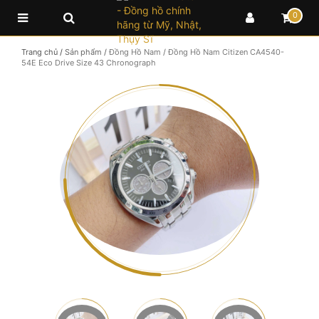
0
Trang chủ
/
Sản phẩm
/
Đồng Hồ Nam
/
Đồng Hồ Nam Citizen CA4540-
54E Eco Drive Size 43 Chronograph