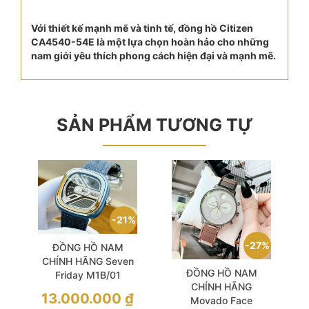
Với thiết kế mạnh mẽ và tinh tế, đồng hồ Citizen
CA4540-54E là một lựa chọn hoàn hảo cho những
nam giới yêu thích phong cách hiện đại và mạnh mẽ.
SẢN PHẨM TƯƠNG TỰ
21%
27%
ĐỒNG HỒ NAM
CHÍNH HÃNG Seven
ĐỒNG HỒ NAM
Friday M1B/01
CHÍNH HÃNG
Automatic
13.000.000
₫
Movado Face
Monochrome-Blue