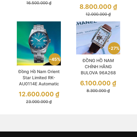
3640040 Quartz
16.500.000
₫
Urban Explorer Blue
8.800.000
₫
White Dial Silver
Dial & Leather
12.000.000
₫
Stainless Steel For
Men
27%
45%
ĐỒNG HỒ NAM
CHÍNH HÃNG
Đồng Hồ Nam Orient
BULOVA 96A268
Star Limited RK-
Automatic Sutton
6.100.000
₫
AU0114E Automatic
Open Heart Brown
Size 38.5 Blue New
8.300.000
₫
Leather
12.600.000
₫
2026
23.000.000
₫