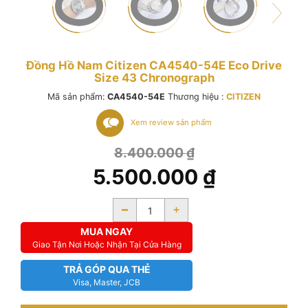
Đồng Hồ Nam Citizen CA4540-54E Eco Drive
Size 43 Chronograph
Mã sản phẩm:
CA4540-54E
Thương hiệu :
CITIZEN
Xem review sản phẩm
8.400.000
₫
5.500.000
₫
-
+
MUA NGAY
Giao Tận Nơi Hoặc Nhận Tại Cửa Hàng
TRẢ GÓP QUA THẺ
Visa, Master, JCB