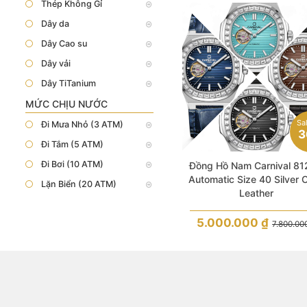
Thép Không Gỉ
Dây da
Dây Cao su
Dây vải
Dây TiTanium
MỨC CHỊU NƯỚC
Sa
Đi Mưa Nhỏ (3 ATM)
3
Đi Tắm (5 ATM)
Đi Bơi (10 ATM)
Đồng Hồ Nam Carnival 8
Automatic Size 40 Silver 
Lặn Biển (20 ATM)
Leather
5.000.000
₫
7.800.00