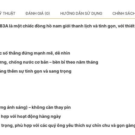
Ỹ THUẬT
ĐÁNH GIÁ (0)
HƯỚNG DẪN SỬ DỤNG
CHÍNH SÁC
A là một chiếc đồng hồ nam giới thanh lịch và tinh gọn, với thi
ọc số thẳng đứng mạnh mẽ, dễ nhìn
cứng, chống nước cơ bản – bền bỉ theo năm tháng
tăng thêm sự tinh gọn và sang trọng
ng ánh sáng) – không cần thay pin
 hợp với hoạt động hàng ngày
g trọng, phù hợp với các quý ông yêu thích sự chỉn chu và gọn gàn