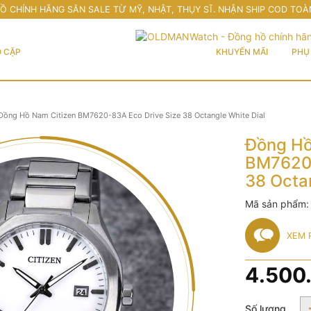
Ồ CHÍNH HÃNG SĂN SALE TỪ MỸ, NHẬT, THỤY SĨ. NHẬN SHIP COD TOÀ
 CẶP
KHUYẾN MÃI
PHỤ 
Đồng Hồ Nam Citizen BM7620-83A Eco Drive Size 38 Octangle White Dial
Đồng Hồ
BM7620-
38 Octa
Mã sản phẩm
XEM 
4.500
Số lượng