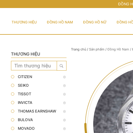
ĐỒNG H
THƯƠNG HIỆU
ĐỒNG HỒ NAM
ĐỒNG HỒ NỮ
ĐỒNG HỒ
Trang chủ
/
Sản phẩm
/
Đồng Hồ Nam
/
THƯƠNG HIỆU
CITIZEN
SEIKO
TISSOT
INVICTA
THOMAS EARNSHAW
BULOVA
MOVADO