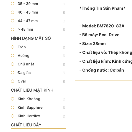
35 - 39 mm
*Thông Tin Sản Phẩm*
40 - 43 mm
44 - 47 mm
- Model: BM7620-83A
> 48 mm
- Bộ máy: Eco-Drive
HÌNH DẠNG MẶT SỐ
- Size: 38mm
Tròn
- Chất liệu vỏ: Thép không
Vuông
- Chất liệu kính: Kính cứn
Chữ nhật
- Chống nước: Cơ bản
Đa giác
Oval
CHẤT LIỆU MẶT KÍNH
Kính Khoáng
Kính Sapphire
Kính Hardlex
CHẤT LIỆU DÂY