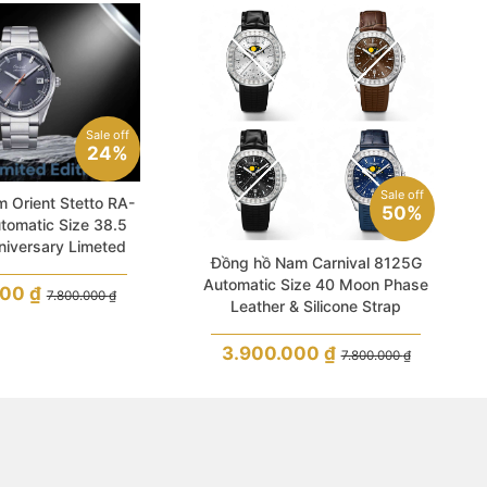
Sale off
24%
Sale off
 Orient Stetto RA-
50%
omatic Size 38.5
niversary Limeted
Đồng hồ Nam Carnival 8125G
Edition
Automatic Size 40 Moon Phase
000
₫
7.800.000
₫
Leather & Silicone Strap
3.900.000
₫
7.800.000
₫