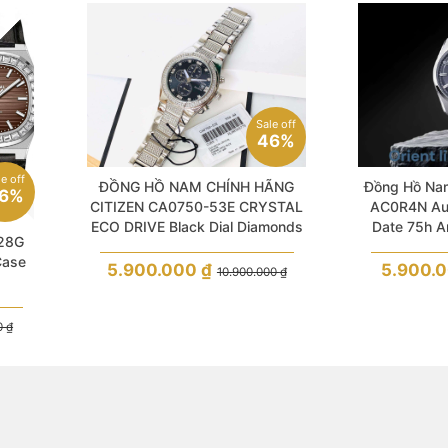
Sale off
46%
le off
ĐỒNG HỒ NAM CHÍNH HÃNG
Đồng Hồ Nam
6%
CITIZEN CA0750-53E CRYSTAL
AC0R4N Aut
ECO DRIVE Black Dial Diamonds
Date 75h A
128G
Silver Stainless Steel
Case
5.900.000
₫
5.900.
10.900.000
₫
0
₫