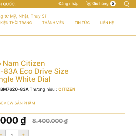
Đăng nhập
Giỏ hàng
0
N QUỐC.
KIỆN THỜI TRANG
THÀNH VIÊN
TIN TỨC
LIÊN HỆ
 Nam Citizen
83A Eco Drive Size
ngle White Dial
:
BM7620-83A
Thương hiệu :
CITIZEN
REVIEW SẢN PHẨM
.000
₫
8.400.000
₫
-
+