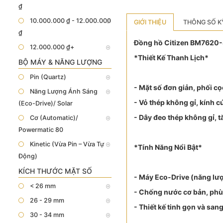
₫
10.000.000 ₫ - 12.000.000
GIỚI THIỆU
THÔNG SỐ K
₫
Đồng hồ Citizen BM7620-83
12.000.000 ₫+
*Thiết Kế Thanh Lịch*
BỘ MÁY & NĂNG LƯỢNG
Pin (Quartz)
- Mặt số đơn giản, phối c
Năng Lượng Ánh Sáng
- Vỏ thép không gỉ, kính 
(Eco-Drive)/ Solar
- Dây đeo thép không gỉ, 
Cơ (Automatic)/
Powermatic 80
Kinetic (Vừa Pin – Vừa Tự
*Tính Năng Nổi Bật*
Động)
KÍCH THƯỚC MẶT SỐ
- Máy Eco-Drive (năng lượ
< 26 mm
- Chống nước cơ bản, phù
26 - 29 mm
- Thiết kế tinh gọn và san
30 - 34 mm