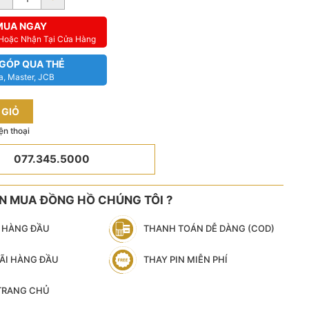
MUA NGAY
 Hoặc Nhận Tại Cửa Hàng
 GÓP QUA THẺ
a, Master, JCB
 GIỎ
ện thoại
077.345.5000
ÊN MUA ĐỒNG HỒ CHÚNG TÔI ?
N HÀNG ĐẦU
THANH TOÁN DỄ DÀNG (COD)
ÃI HÀNG ĐẦU
THAY PIN MIỄN PHÍ
 TRANG CHỦ