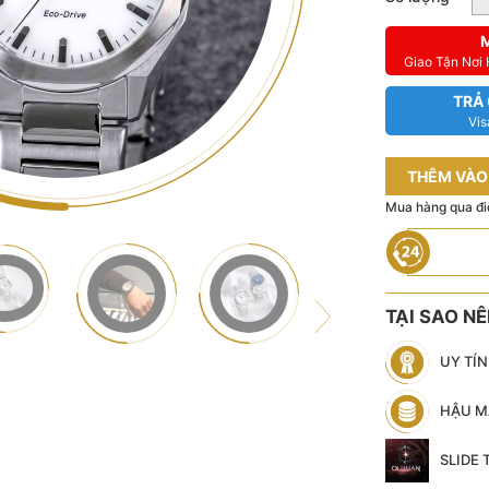
Giao Tận Nơi
TRẢ
Vis
THÊM VÀO
Mua hàng qua đi
TẠI SAO N
UY TÍ
HẬU M
SLIDE