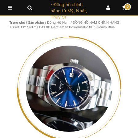
0
Trang chủ
/
Sản phẩm
/
Đồng Hồ Nam
/
ĐỒNG HỒ NAM CHÍNH HÃNG
Tissot T127.407.11.041.00 Gentleman Powermatic 80 Silicium Blue