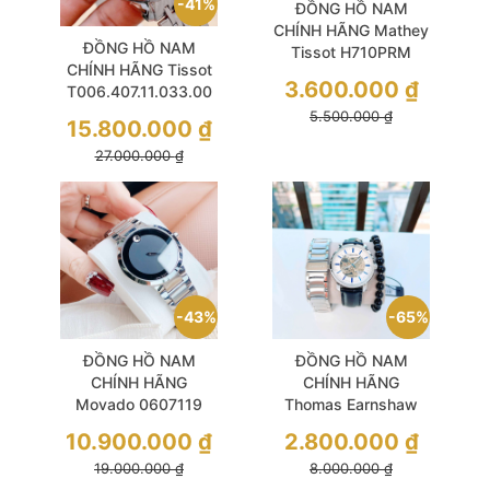
41%
ĐỒNG HỒ NAM
CHÍNH HÃNG Mathey
ĐỒNG HỒ NAM
Tissot H710PRM
CHÍNH HÃNG Tissot
Quartz Black Dial
3.600.000
₫
T006.407.11.033.00
Rose Gold Stainless
Powermatic 80 Le
5.500.000
₫
Steel For Men
15.800.000
₫
Locle White Dial
27.000.000
₫
Sapphire Classic
Silver Stainless
43%
65%
ĐỒNG HỒ NAM
ĐỒNG HỒ NAM
CHÍNH HÃNG
CHÍNH HÃNG
Movado 0607119
Thomas Earnshaw
Quartz Museum
ES-8214-44
10.900.000
₫
2.800.000
₫
Classic Black Dial
Automatic Admiral
19.000.000
₫
8.000.000
₫
Sapphire Silver
Skeleton White Dial