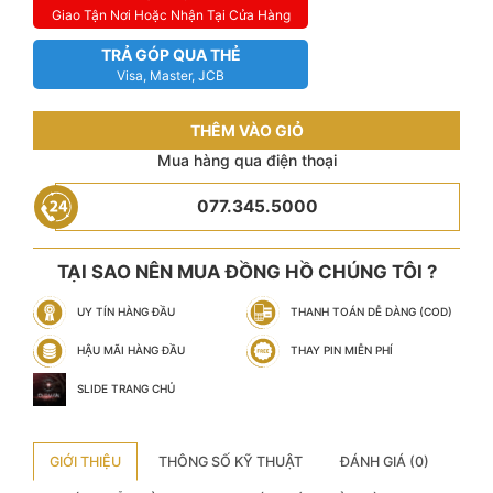
Giao Tận Nơi Hoặc Nhận Tại Cửa Hàng
TRẢ GÓP QUA THẺ
Visa, Master, JCB
THÊM VÀO GIỎ
Mua hàng qua điện thoại
077.345.5000
TẠI SAO NÊN MUA ĐỒNG HỒ CHÚNG TÔI ?
UY TÍN HÀNG ĐẦU
THANH TOÁN DỄ DÀNG (COD)
HẬU MÃI HÀNG ĐẦU
THAY PIN MIỄN PHÍ
SLIDE TRANG CHỦ
GIỚI THIỆU
THÔNG SỐ KỸ THUẬT
ĐÁNH GIÁ (0)