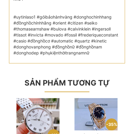
#uytinlaso1 #góibảohànhvàng #donghochinhhang
#đồnghồchínhhãng #orient #citizen #seiko
#thomasearnshaw #bulova #calvinklein #ingersoll
#tissot #invicta #movado #fossil #frederiqueconstant
#casio #đồnghồcơ #automatic #quartz #kinetic
#donghovanphong #đồnghồnữ #đồnghồnam
#donghodep #phụkiệnthờitrangnamnữ
SẢN PHẨM TƯƠNG TỰ
35%