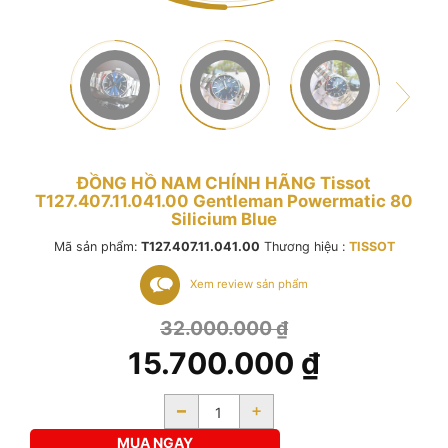
ĐỒNG HỒ NAM CHÍNH HÃNG Tissot
T127.407.11.041.00 Gentleman Powermatic 80
Silicium Blue
Mã sản phẩm:
T127.407.11.041.00
Thương hiệu :
TISSOT
Xem review sản phẩm
32.000.000
₫
15.700.000
₫
-
+
MUA NGAY