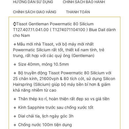
HƯỚNG DẪN SỬ DỤNG
CHÍNH SÁCH BẢO HÀNH
CHÍNH SÁCH GIAO HÀNG
THANH TOÁN
⌚️Tissot Gentleman Powermatic 80 Silicium
T127.407.11.041.00 ( T1274071104100 ) Blue Dail dành
cho Nam
🔹Mẫu mới nhà Tissot, với bộ máy mới nhất
Powermatic Silicium rất tốt, thiết kế nam tính, trẻ
trung, rất hợp với các quý ông (Gentleman)
🔹 Size 40mm, mỏng 10.5mm
🔹 Bộ truyền động Tissot Powermatic 80 Silicium với
25 chân kính, 21600vph & 80 tích cót, sử dụng Silicon
Hairspring (Silicium) giúp bộ máy bền bỉ hơn & giảm
khả năng nhiễm từ cao
🔹 Thân thép ko rỉ, hoàn thiện rất đẹp so vs giá tiền
🔹 Kính Sapphire trước sau chống xước tốt
🔹 Dial chải tia, lịch ngày góc 3h
🔹 Chống nước 100m tiện dụng