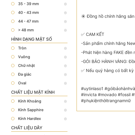
35 - 39 mm
40 - 43 mm
☀️ Đồng hồ chính hãng săn 
44 - 47 mm
> 48 mm
✅ CAM KẾT
HÌNH DẠNG MẶT SỐ
-Sản phẩm chính hãng New 
Tròn
-Phát hiện hàng FAKE đền n
Vuông
-GÓI BẢO HÀNH VÀNG: Đồng
Chữ nhật
✅ Nếu quý hàng có bất kỳ 
Đa giác
Oval
#uytinlaso1 #góibảohànhvà
CHẤT LIỆU MẶT KÍNH
#invicta #movado #fossil
#phụkiệnthờitrangnamnữ
Kính Khoáng
Kính Sapphire
Kính Hardlex
CHẤT LIỆU DÂY