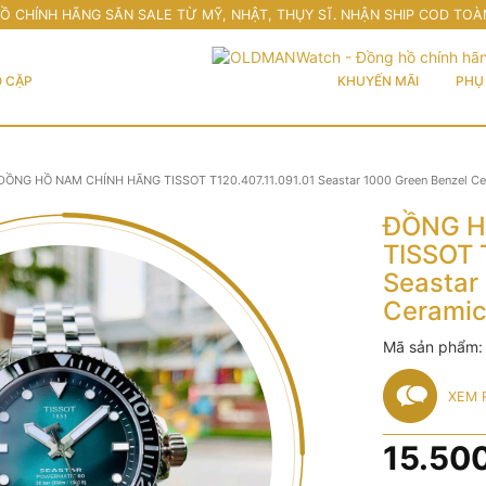
Ồ CHÍNH HÃNG SĂN SALE TỪ MỸ, NHẬT, THỤY SĨ. NHẬN SHIP COD TOÀ
 CẶP
KHUYẾN MÃI
PHỤ 
ĐỒNG HỒ NAM CHÍNH HÃNG TISSOT T120.407.11.091.01 Seastar 1000 Green Benzel Ce
ĐỒNG H
TISSOT 
Seastar
Ceramic
Mã sản phẩm
XEM 
15.50