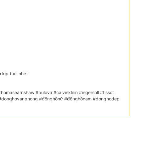
kịp thời nhé !
omasearnshaw #bulova #calvinklein #ingersoll #tissot
etic #donghovanphong #đồnghồnữ #đồnghồnam #donghodep