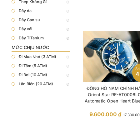
Thép Không Gỉ
Dây da
Dây Cao su
Dây vải
Dây TiTanium
MỨC CHỊU NƯỚC
Đi Mưa Nhỏ (3 ATM)
Đi Tắm (5 ATM)
Sa
4
Đi Bơi (10 ATM)
Lặn Biển (20 ATM)
ĐỒNG HỒ NAM CHÍNH H
Orient Star RE-AT0006L
Automatic Open Heart Blue
Semi Skeleton Blue Leathe
Men
9.600.000
₫
17.300.0