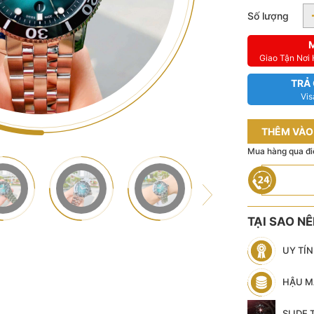
Số lượng
Giao Tận Nơi
TRẢ
Vis
THÊM VÀO
Mua hàng qua đi
TẠI SAO N
UY TÍ
HẬU M
SLIDE