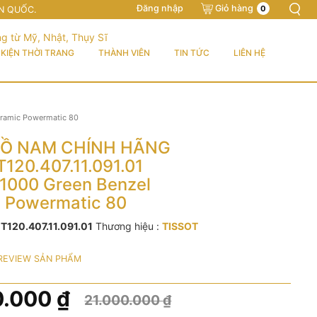
Đăng nhập
Giỏ hàng
0
N QUỐC.
KIỆN THỜI TRANG
THÀNH VIÊN
TIN TỨC
LIÊN HỆ
ramic Powermatic 80
Ồ NAM CHÍNH HÃNG
T120.407.11.091.01
 1000 Green Benzel
 Powermatic 80
:
T120.407.11.091.01
Thương hiệu :
TISSOT
REVIEW SẢN PHẨM
0.000
₫
21.000.000
₫