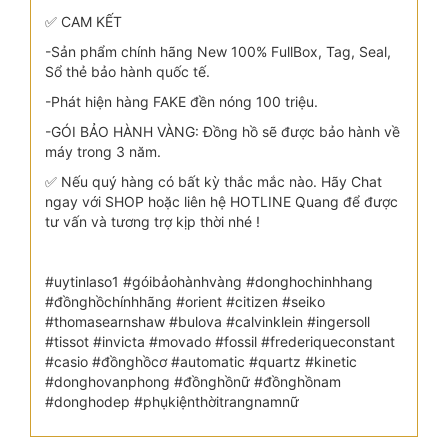
✅ CAM KẾT
-Sản phẩm chính hãng New 100% FullBox, Tag, Seal,
Sổ thẻ bảo hành quốc tế.
-Phát hiện hàng FAKE đền nóng 100 triệu.
-GÓI BẢO HÀNH VÀNG: Đồng hồ sẽ được bảo hành về
máy trong 3 năm.
✅ Nếu quý hàng có bất kỳ thắc mắc nào. Hãy Chat
ngay với SHOP hoặc liên hệ HOTLINE Quang để được
tư vấn và tương trợ kịp thời nhé !
#uytinlaso1 #góibảohànhvàng #donghochinhhang
#đồnghồchínhhãng #orient #citizen #seiko
#thomasearnshaw #bulova #calvinklein #ingersoll
#tissot #invicta #movado #fossil #frederiqueconstant
#casio #đồnghồcơ #automatic #quartz #kinetic
#donghovanphong #đồnghồnữ #đồnghồnam
#donghodep #phụkiệnthờitrangnamnữ