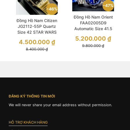
47%
46%
Đồng Hồ Nam Orient
Đồng Hồ Nam Citizen
FAA02005D9
JG2112-55P Quartz
Automatic Size 41.5
Size 42 STAR WARS
RAY II Blue Benzel
5.200.000
₫
C-3PO Brilliant Star
4.500.000
₫
Wars
9.800.000
₫
8.400.000
₫
ĐĂNG KÝ THÔNG TIN MỚI
We will never share your email address without permission.
HỖ TRỢ KHÁCH HÀNG