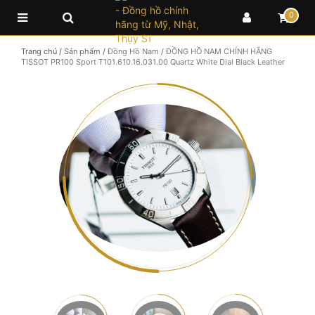
0
Trang chủ
/
Sản phẩm
/
Đồng Hồ Nam
/
ĐỒNG HỒ NAM CHÍNH HÃNG
TISSOT PR100 Sport T101.610.16.031.00 Quartz White Dial Black Leather