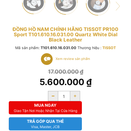
ĐỒNG HỒ NAM CHÍNH HÃNG TISSOT PR100
Sport T101.610.16.031.00 Quartz White Dial
Black Leather
Mã sản phẩm:
T101.610.16.031.00
Thương hiệu :
TISSOT
Xem review sản phẩm
17.000.000
₫
5.600.000
₫
-
+
MUA NGAY
Giao Tận Nơi Hoặc Nhận Tại Cửa Hàng
TRẢ GÓP QUA THẺ
Visa, Master, JCB