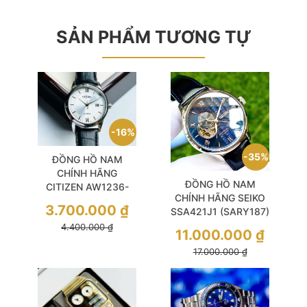
SẢN PHẨM TƯƠNG TỰ
16%
35%
ĐỒNG HỒ NAM
CHÍNH HÃNG
ĐỒNG HỒ NAM
CITIZEN AW1236-
CHÍNH HÃNG SEIKO
03A Eco-Drive White
3.700.000
₫
SSA421J1 (SARY187)
Dial Black Leather For
Automatic Presage
4.400.000
₫
Men
11.000.000
₫
Blue Size 41 Phong
17.000.000
₫
Cách Sang Trọng và
Tinh Tế