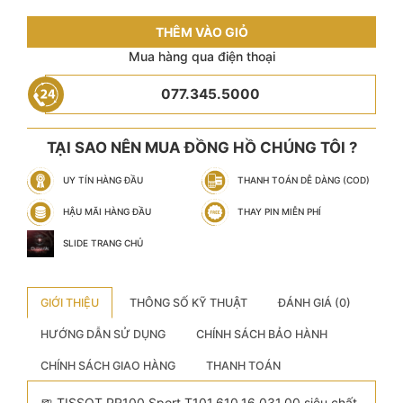
THÊM VÀO GIỎ
Mua hàng qua điện thoại
077.345.5000
TẠI SAO NÊN MUA ĐỒNG HỒ CHÚNG TÔI ?
UY TÍN HÀNG ĐẦU
THANH TOÁN DỄ DÀNG (COD)
HẬU MÃI HÀNG ĐẦU
THAY PIN MIỄN PHÍ
SLIDE TRANG CHỦ
GIỚI THIỆU
THÔNG SỐ KỸ THUẬT
ĐÁNH GIÁ (0)
HƯỚNG DẪN SỬ DỤNG
CHÍNH SÁCH BẢO HÀNH
CHÍNH SÁCH GIAO HÀNG
THANH TOÁN
🍺 TISSOT PR100 Sport T101.610.16.031.00 siêu chất