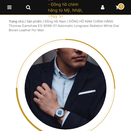
0
Trang chủ
/
Sản phẩm
/
Đồng Hồ Nam
/
ĐỒNG HỒ NAM CHÍNH HÃNG
Thomas Earnshaw ES-8096-01 Automatic Longcase Skeleton White Dial
Brown Leather For Men