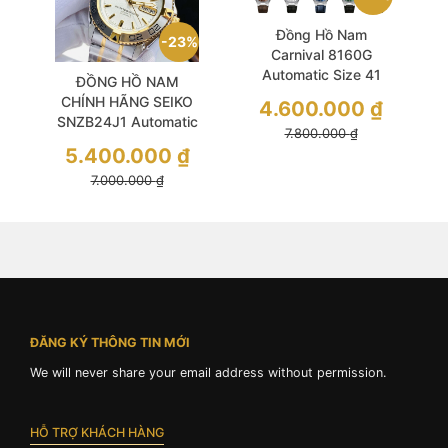
Đồng Hồ Nam
23%
Carnival 8160G
Automatic Size 41
ĐỒNG HỒ NAM
Leather
CHÍNH HÃNG SEIKO
4.600.000
₫
SNZB24J1 Automatic
7.800.000
₫
White Dial Benzel
5.400.000
₫
Demi Gold Stainless
7.000.000
₫
Steel For Men
ĐĂNG KÝ THÔNG TIN MỚI
We will never share your email address without permission.
HỖ TRỢ KHÁCH HÀNG