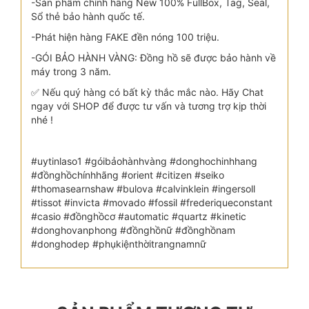
-Sản phẩm chính hãng New 100% FullBox, Tag, Seal,
Sổ thẻ bảo hành quốc tế.
-Phát hiện hàng FAKE đền nóng 100 triệu.
-GÓI BẢO HÀNH VÀNG: Đồng hồ sẽ được bảo hành về
máy trong 3 năm.
✅ Nếu quý hàng có bất kỳ thắc mắc nào. Hãy Chat
ngay với SHOP để được tư vấn và tương trợ kịp thời
nhé !
#uytinlaso1 #góibảohànhvàng #donghochinhhang
#đồnghồchínhhãng #orient #citizen #seiko
#thomasearnshaw #bulova #calvinklein #ingersoll
#tissot #invicta #movado #fossil #frederiqueconstant
#casio #đồnghồcơ #automatic #quartz #kinetic
#donghovanphong #đồnghồnữ #đồnghồnam
#donghodep #phụkiệnthờitrangnamnữ