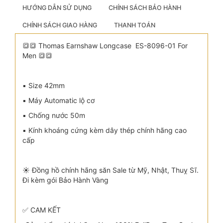
HƯỚNG DẪN SỬ DỤNG
CHÍNH SÁCH BẢO HÀNH
CHÍNH SÁCH GIAO HÀNG
THANH TOÁN
🔳🔳 Thomas Earnshaw Longcase ES-8096-01 For
Men 🔳🔳
▪️ Size 42mm
▪️ Máy Automatic lộ cơ
▪️ Chống nước 50m
▪️ Kính khoáng cứng kèm dây thép chính hãng cao
cấp
☀️ Đồng hồ chính hãng săn Sale từ Mỹ, Nhật, Thuỵ Sĩ.
Đi kèm gói Bảo Hành Vàng
✅ CAM KẾT