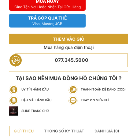
MUA NGAY
Giao Tận Nơi Hoặc Nhận Tại Cửa Hàng
TRẢ GÓP QUA THẺ
Visa, Master, JCB
THÊM VÀO GIỎ
Mua hàng qua điện thoại
077.345.5000
TẠI SAO NÊN MUA ĐỒNG HỒ CHÚNG TÔI ?
UY TÍN HÀNG ĐẦU
THANH TOÁN DỄ DÀNG (COD)
HẬU MÃI HÀNG ĐẦU
THAY PIN MIỄN PHÍ
SLIDE TRANG CHỦ
GIỚI THIỆU
THÔNG SỐ KỸ THUẬT
ĐÁNH GIÁ (0)