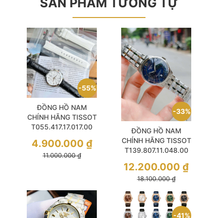
SẢN PHẨM TƯƠNG TỰ
55%
ĐỒNG HỒ NAM
33%
CHÍNH HÃNG TISSOT
T055.417.17.017.00
ĐỒNG HỒ NAM
PRC 200
CHÍNH HÃNG TISSOT
4.900.000
₫
CHRONOGRAPH
T139.807.11.048.00
11.000.000
₫
Quartz Mua 1 được 2
Powermatic 80
12.200.000
₫
Chemin Blue Size 39
18.100.000
₫
Thiết kế tinh tế và
hiện đại
41%