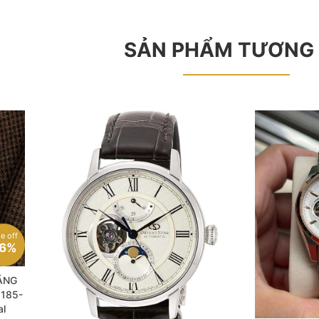
SẢN PHẨM TƯƠNG
le off
6%
ÃNG
185-
al