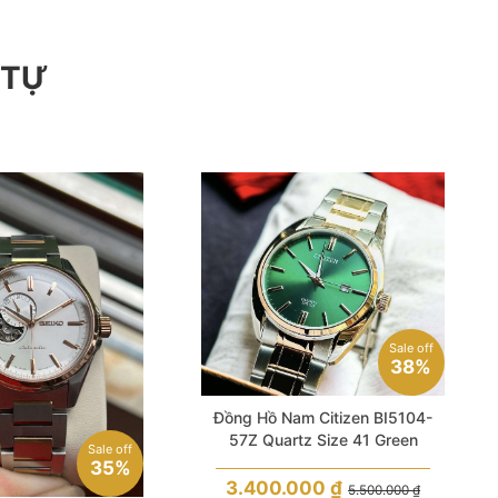
 TỰ
Sale off
38%
Đồng Hồ Nam Citizen BI5104-
57Z Quartz Size 41 Green
Sale off
35%
3.400.000
₫
5.500.000
₫