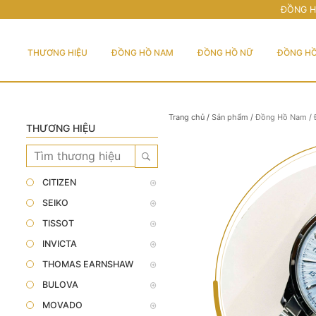
ĐỒNG H
THƯƠNG HIỆU
ĐỒNG HỒ NAM
ĐỒNG HỒ NỮ
ĐỒNG HỒ
Trang chủ
/
Sản phẩm
/
Đồng Hồ Nam
/
THƯƠNG HIỆU
CITIZEN
SEIKO
TISSOT
INVICTA
THOMAS EARNSHAW
BULOVA
MOVADO