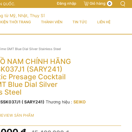
Đăng nhập
Giỏ hàng
0
N QUỐC.
KIỆN THỜI TRANG
THÀNH VIÊN
TIN TỨC
LIÊN HỆ
 GMT Blue Dial Silver Stainless Steel
Ồ NAM CHÍNH HÃNG
SK037J1 (SARY241)
ic Presage Cocktail
 Blue Dial Silver
s Steel
:
SSK037J1 ( SARY241)
Thương hiệu :
SEIKO
REVIEW SẢN PHẨM