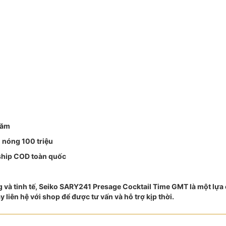
năm
 nóng 100 triệu
 ship COD toàn quốc
g và tinh tế, Seiko SARY241 Presage Cocktail Time GMT là một lự
ãy liên hệ với shop để được tư vấn và hỗ trợ kịp thời.