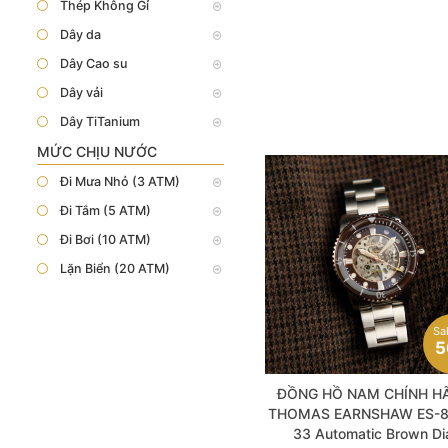
Thép Không Gỉ
Dây da
Dây Cao su
Dây vải
Dây TiTanium
MỨC CHỊU NƯỚC
Đi Mưa Nhỏ (3 ATM)
Đi Tắm (5 ATM)
Đi Bơi (10 ATM)
Lặn Biển (20 ATM)
Sa
5
ĐỒNG HỒ NAM CHÍNH H
THOMAS EARNSHAW ES-8
33 Automatic Brown Di