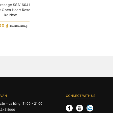
 Presage SSA160J1
 Open Heart Rose
d Like New
000
₫
10.800.000
₫
 VẤN
CONNECT WITH US
vấn mua hàng (11:00 - 21:00)
.345.5000