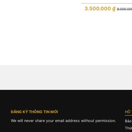
Skeleton Ceramic Benzel S
Stainless Steel
3.500.000
₫
8.000.0
ĐĂNG KÝ THÔNG TIN MỚI
HỖ 
We will never share your email address without permission.
Bảo
Thứ