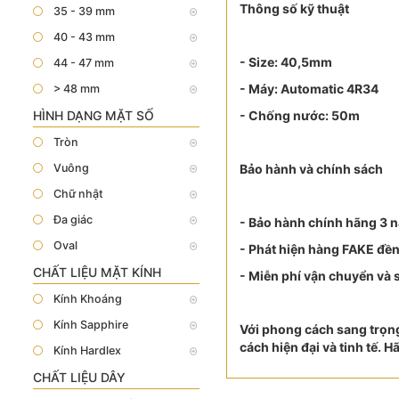
Thông số kỹ thuật
35 - 39 mm
40 - 43 mm
- Size: 40,5mm
44 - 47 mm
- Máy: Automatic 4R34
> 48 mm
HÌNH DẠNG MẶT SỐ
- Chống nước: 50m
Tròn
Vuông
Bảo hành và chính sách
Chữ nhật
Đa giác
- Bảo hành chính hãng 3 
Oval
- Phát hiện hàng FAKE đền
CHẤT LIỆU MẶT KÍNH
- Miễn phí vận chuyển và
Kính Khoáng
Kính Sapphire
Với phong cách sang trọn
cách hiện đại và tinh tế. H
Kính Hardlex
CHẤT LIỆU DÂY