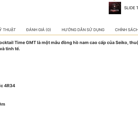
SLIDE
Ỹ THUẬT
ĐÁNH GIÁ (0)
HƯỚNG DẪN SỬ DỤNG
CHÍNH SÁC
cktail Time GMT là một mẫu đồng hồ nam cao cấp của Seiko, thuộ
và tinh tế.
ic 4R34
50m