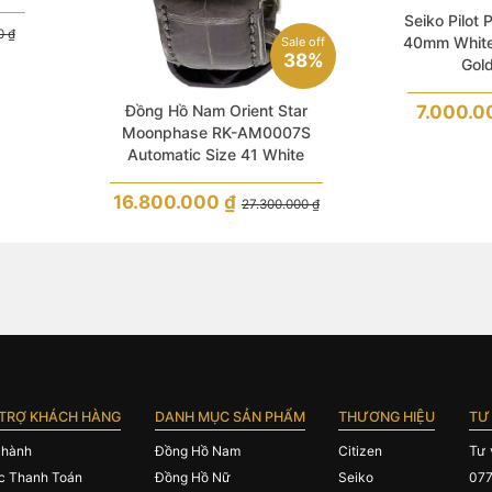
ilver
Seiko Pilot
00
₫
40mm White
Sale off
38%
Gol
7.000.
Đồng Hồ Nam Orient Star
Moonphase RK-AM0007S
Automatic Size 41 White
Sapphire Limited Like New
16.800.000
₫
27.300.000
₫
TRỢ KHÁCH HÀNG
DANH MỤC SẢN PHẨM
THƯƠNG HIỆU
TƯ
 hành
Đồng Hồ Nam
Citizen
Tư 
c Thanh Toán
Đồng Hồ Nữ
Seiko
077