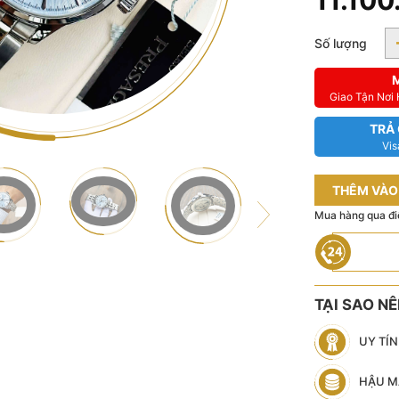
11.10
Số lượng
Giao Tận Nơi
TRẢ
Vis
THÊM VÀO
Mua hàng qua đi
TẠI SAO N
UY TÍ
HẬU M