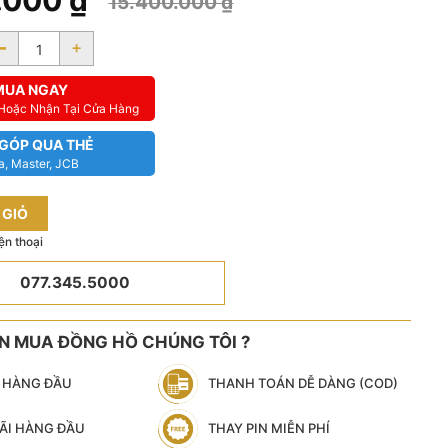
0.000
₫
15.400.000
₫
-
+
MUA NGAY
 Hoặc Nhận Tại Cửa Hàng
 GÓP QUA THẺ
a, Master, JCB
 GIỎ
ện thoại
077.345.5000
ÊN MUA ĐỒNG HỒ CHÚNG TÔI ?
N HÀNG ĐẦU
THANH TOÁN DỄ DÀNG (COD)
ÃI HÀNG ĐẦU
THAY PIN MIỄN PHÍ