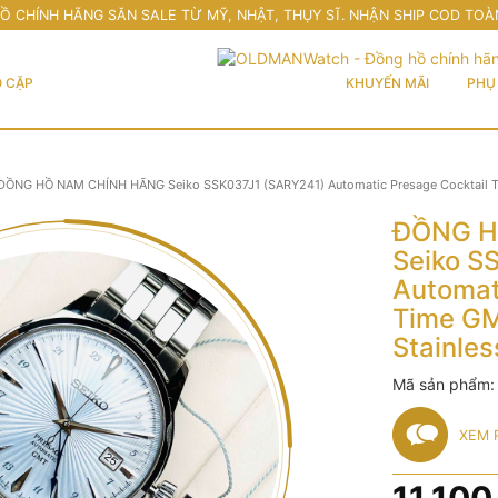
Ồ CHÍNH HÃNG SĂN SALE TỪ MỸ, NHẬT, THỤY SĨ. NHẬN SHIP COD TOÀ
 CẶP
KHUYẾN MÃI
PHỤ 
ĐỒNG HỒ NAM CHÍNH HÃNG Seiko SSK037J1 (SARY241) Automatic Presage Cocktail Time
ĐỒNG H
Seiko S
Automat
Time GMT
Stainles
Mã sản phẩm
XEM 