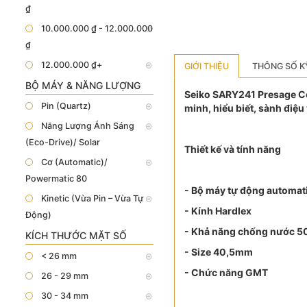
₫
10.000.000 ₫ - 12.000.000
₫
12.000.000 ₫+
GIỚI THIỆU
THÔNG SỐ K
BỘ MÁY & NĂNG LƯỢNG
Seiko SARY241 Presage Co
Pin (Quartz)
minh, hiểu biết, sành điệu 
Năng Lượng Ánh Sáng
(Eco-Drive)/ Solar
Thiết kế và tính năng
Cơ (Automatic)/
Powermatic 80
- Bộ máy tự động automat
Kinetic (Vừa Pin – Vừa Tự
- Kính Hardlex
Động)
- Khả năng chống nước 
KÍCH THƯỚC MẶT SỐ
- Size 40,5mm
< 26 mm
- Chức năng GMT
26 - 29 mm
30 - 34 mm