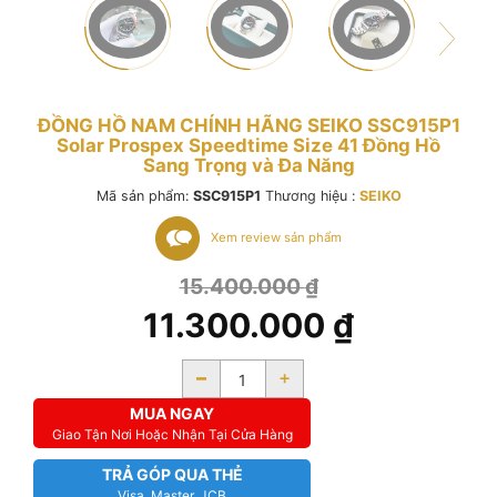
ĐỒNG HỒ NAM CHÍNH HÃNG SEIKO SSC915P1
Solar Prospex Speedtime Size 41 Đồng Hồ
Sang Trọng và Đa Năng
Mã sản phẩm:
SSC915P1
Thương hiệu :
SEIKO
Xem review sản phẩm
15.400.000
₫
11.300.000
₫
-
+
MUA NGAY
Giao Tận Nơi Hoặc Nhận Tại Cửa Hàng
TRẢ GÓP QUA THẺ
Visa, Master, JCB