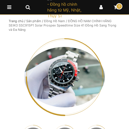
0
Trang chủ
/
Sản phẩm
/
Đồng Hồ Nam
/
ĐỒNG HỒ NAM CHÍNH HÃNG
SEIKO SSC915P1 Solar Prospex Speedtime Size 41 Đồng Hồ Sang Trọng
và Đa Năng