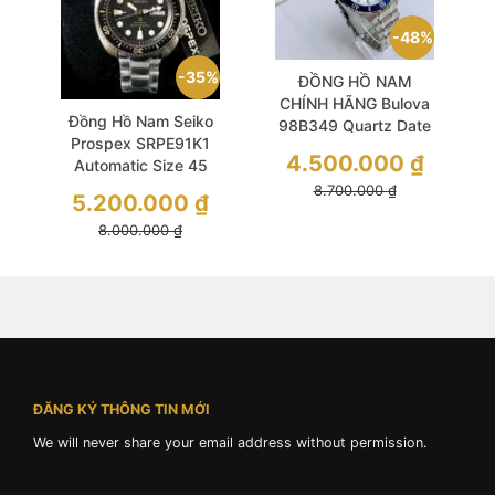
48%
35%
ĐỒNG HỒ NAM
CHÍNH HÃNG Bulova
Đồng Hồ Nam Seiko
98B349 Quartz Date
Prospex SRPE91K1
Indicator Blue Bezel
4.500.000
₫
Automatic Size 45
Silver Stainless Steel
Black Sport Special
8.700.000
₫
For Men
5.200.000
₫
Edition Like New
8.000.000
₫
ĐĂNG KÝ THÔNG TIN MỚI
We will never share your email address without permission.