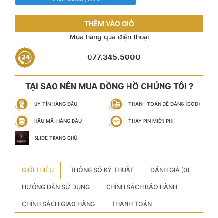
THÊM VÀO GIỎ
Mua hàng qua điện thoại
077.345.5000
TẠI SAO NÊN MUA ĐỒNG HỒ CHÚNG TÔI ?
UY TÍN HÀNG ĐẦU
THANH TOÁN DỄ DÀNG (COD)
HẬU MÃI HÀNG ĐẦU
THAY PIN MIỄN PHÍ
SLIDE TRANG CHỦ
GIỚI THIỆU
THÔNG SỐ KỸ THUẬT
ĐÁNH GIÁ (0)
HƯỚNG DẪN SỬ DỤNG
CHÍNH SÁCH BẢO HÀNH
CHÍNH SÁCH GIAO HÀNG
THANH TOÁN