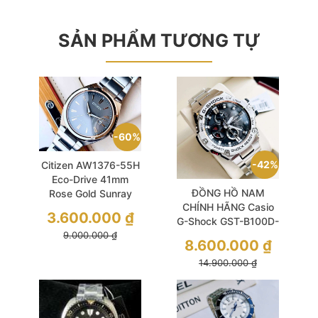
SẢN PHẨM TƯƠNG TỰ
60%
42%
Citizen AW1376-55H
Eco-Drive 41mm
ĐỒNG HỒ NAM
Rose Gold Sunray
CHÍNH HÃNG Casio
Dial Xám Khói Tối
3.600.000
₫
G-Shock GST-B100D-
Giản Mà Sang
9.000.000
₫
1A Quartz Carbon
8.600.000
₫
Core Black Dial Silver
14.900.000
₫
Stainless Steel