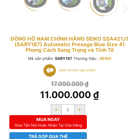
ĐỒNG HỒ NAM CHÍNH HÃNG SEIKO SSA421J1
(SARY187) Automatic Presage Blue Size 41
Phong Cách Sang Trọng và Tinh Tế
Mã sản phẩm:
SARY187
Thương hiệu :
SEIKO
Xem review sản phẩm
17.000.000
₫
11.000.000
₫
-
+
MUA NGAY
Giao Tận Nơi Hoặc Nhận Tại Cửa Hàng
TRẢ GÓP QUA THẺ