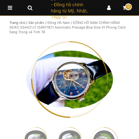
0
Trang chủ
/
Sản phẩm
/
Đồng Hồ Nam
/
ĐỒNG HỒ NAM CHÍNH HÃNG
SEIKO SSA421J1 (SARY187) Automatic Presage Blue Size 41 Phong Cách
Sang Trọng và Tinh Tế