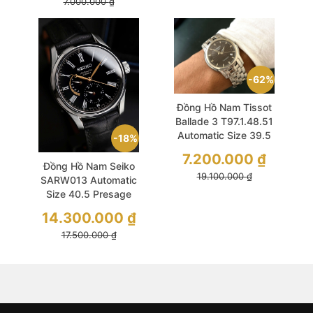
7.000.000
₫
62%
Đồng Hồ Nam Tissot
Ballade 3 T97.1.48.51
Automatic Size 39.5
18%
Black Like New
7.200.000
₫
Đồng Hồ Nam Seiko
19.100.000
₫
SARW013 Automatic
Size 40.5 Presage
Urushi Dial Black
14.300.000
₫
Tone
17.500.000
₫