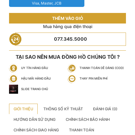
Visa, Master, JCB
THÊM VÀO GIỎ
Mua hàng qua điện thoại
077.345.5000
TẠI SAO NÊN MUA ĐỒNG HỒ CHÚNG TÔI ?
UY TÍN HÀNG ĐẦU
THANH TOÁN DỄ DÀNG (COD)
HẬU MÃI HÀNG ĐẦU
THAY PIN MIỄN PHÍ
SLIDE TRANG CHỦ
GIỚI THIỆU
THÔNG SỐ KỸ THUẬT
ĐÁNH GIÁ (0)
HƯỚNG DẪN SỬ DỤNG
CHÍNH SÁCH BẢO HÀNH
CHÍNH SÁCH GIAO HÀNG
THANH TOÁN