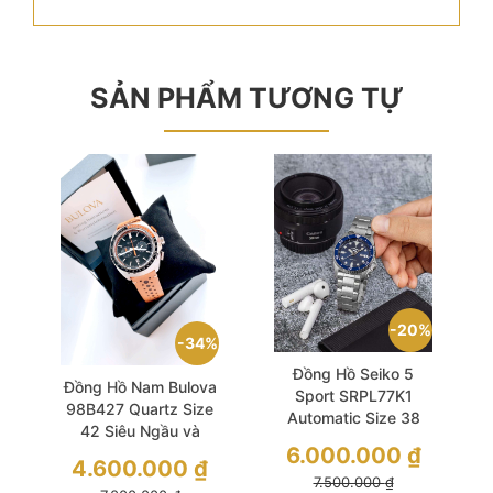
SẢN PHẨM TƯƠNG TỰ
20%
34%
Đồng Hồ Seiko 5
Đồng Hồ Nam Bulova
Sport SRPL77K1
98B427 Quartz Size
Automatic Size 38
42 Siêu Ngầu và
Blue Dial
6.000.000
₫
Sang Trọng
4.600.000
₫
7.500.000
₫