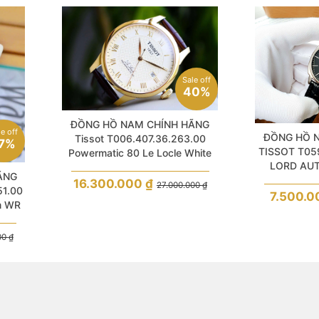
Sale off
40%
ĐỒNG HỒ NAM CHÍNH HÃNG
le off
ĐỒNG HỒ 
Tissot T006.407.36.263.00
7%
TISSOT T059
Powermatic 80 Le Locle White
LORD AU
Dial Sapphire Black Leather For
ÃNG
S
Men
16.300.000
₫
27.000.000
₫
51.00
7.500.
m WR
00
₫