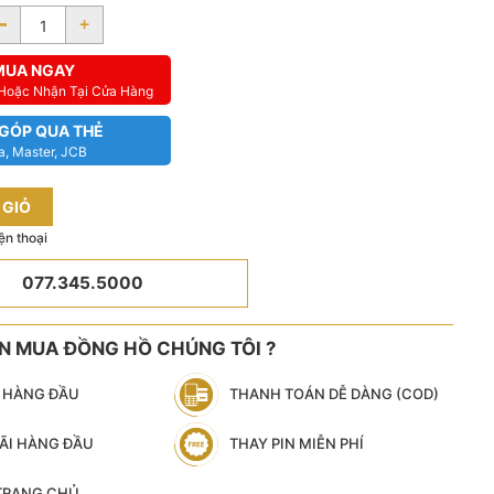
-
+
MUA NGAY
 Hoặc Nhận Tại Cửa Hàng
 GÓP QUA THẺ
a, Master, JCB
 GIỎ
ện thoại
077.345.5000
ÊN MUA ĐỒNG HỒ CHÚNG TÔI ?
N HÀNG ĐẦU
THANH TOÁN DỄ DÀNG (COD)
ÃI HÀNG ĐẦU
THAY PIN MIỄN PHÍ
 TRANG CHỦ