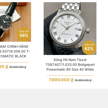
Sale off
58%
Sale off
NAM CHÍNH HÃNG
62%
.507.16.058.00 T-
TOMATIC BLACK
Đồng Hồ Nam Tissot
APPHIRE
T097.407.11.033.00 Bridgeport
000
₫
18.000.000
₫
Powermatic 80 Size 40 White
Sapphire Like New
7.600.000
₫
19.900.000
₫