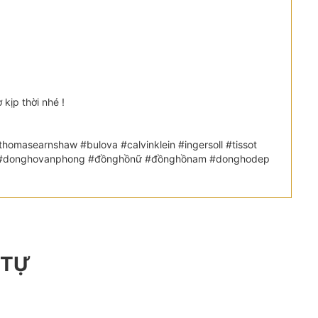
kịp thời nhé !
omasearnshaw #bulova #calvinklein #ingersoll #tissot
etic #donghovanphong #đồnghồnữ #đồnghồnam #donghodep
 TỰ