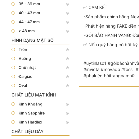
35 - 39 mm
✅ CAM KẾT
40 - 43 mm
-Sản phẩm chính hãng New 
44 - 47 mm
-Phát hiện hàng FAKE đền n
> 48 mm
-GÓI BẢO HÀNH VÀNG: Đồng
HÌNH DẠNG MẶT SỐ
✅ Nếu quý hàng có bất kỳ 
Tròn
Vuông
#uytinlaso1 #góibảohànhvà
Chữ nhật
#invicta #movado #fossil
#phụkiệnthờitrangnamnữ
Đa giác
Oval
CHẤT LIỆU MẶT KÍNH
Kính Khoáng
Kính Sapphire
Kính Hardlex
CHẤT LIỆU DÂY