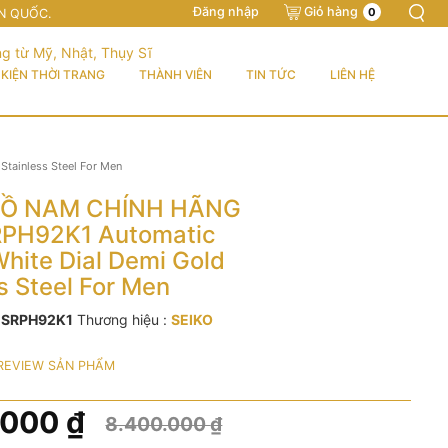
Đăng nhập
Giỏ hàng
0
N QUỐC.
KIỆN THỜI TRANG
THÀNH VIÊN
TIN TỨC
LIÊN HỆ
tainless Steel For Men
Ồ NAM CHÍNH HÃNG
RPH92K1 Automatic
White Dial Demi Gold
s Steel For Men
:
SRPH92K1
Thương hiệu :
SEIKO
REVIEW SẢN PHẨM
.000
₫
8.400.000
₫