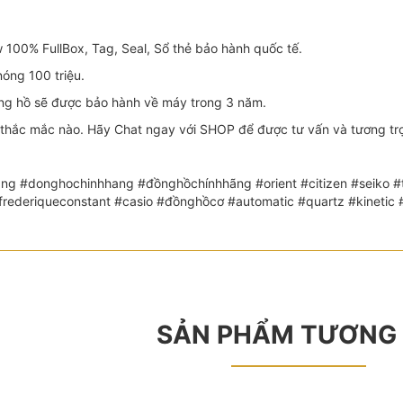
100% FullBox, Tag, Seal, Sổ thẻ bảo hành quốc tế.
óng 100 triệu.
 hồ sẽ được bảo hành về máy trong 3 năm.
thắc mắc nào. Hãy Chat ngay với SHOP để được tư vấn và tương trợ 
ng #donghochinhhang #đồnghồchínhhãng #orient #citizen #seiko #th
 #frederiqueconstant #casio #đồnghồcơ #automatic #quartz #kin
SẢN PHẨM TƯƠNG