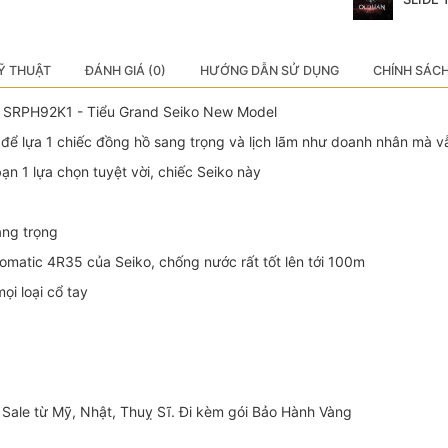
Ỹ THUẬT
ĐÁNH GIÁ (0)
HƯỚNG DẪN SỬ DỤNG
CHÍNH SÁC
c SRPH92K1 - Tiểu Grand Seiko New Model
để lựa 1 chiếc đồng hồ sang trọng và lịch lãm như doanh nhân mà 
bạn 1 lựa chọn tuyệt vời, chiếc Seiko này
sang trọng
matic 4R35 của Seiko, chống nước rất tốt lên tới 100m
i loại cổ tay
Sale từ Mỹ, Nhật, Thuỵ Sĩ. Đi kèm gói Bảo Hành Vàng