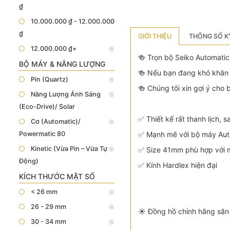
₫
10.000.000 ₫ - 12.000.000
₫
GIỚI THIỆU
THÔNG SỐ K
12.000.000 ₫+
🍻 Trọn bộ Seiko Automati
BỘ MÁY & NĂNG LƯỢNG
🍻 Nếu bạn đang khó khăn 
Pin (Quartz)
🍻 Chúng tôi xin gợi ý cho 
Năng Lượng Ánh Sáng
(Eco-Drive)/ Solar
✅ Thiết kế rất thanh lịch, 
Cơ (Automatic)/
Powermatic 80
✅ Mạnh mẽ với bộ máy Auto
Kinetic (Vừa Pin – Vừa Tự
✅ Size 41mm phù hợp với mọ
Động)
✅ Kính Hardlex hiện đại
KÍCH THƯỚC MẶT SỐ
< 26 mm
26 - 29 mm
☀️ Đồng hồ chính hãng săn 
30 - 34 mm