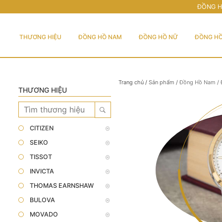
ĐỒNG H
THƯƠNG HIỆU
ĐỒNG HỒ NAM
ĐỒNG HỒ NỮ
ĐỒNG HỒ
Trang chủ
/
Sản phẩm
/
Đồng Hồ Nam
/
THƯƠNG HIỆU
CITIZEN
SEIKO
TISSOT
INVICTA
THOMAS EARNSHAW
BULOVA
MOVADO