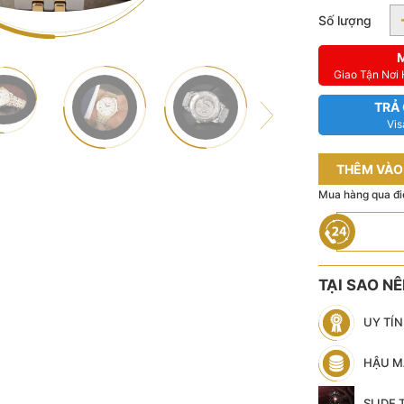
Số lượng
Giao Tận Nơi
TRẢ
Vis
THÊM VÀO
Mua hàng qua đi
TẠI SAO N
UY TÍ
HẬU M
SLIDE