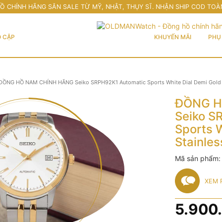
Ồ CHÍNH HÃNG SĂN SALE TỪ MỸ, NHẬT, THỤY SĨ. NHẬN SHIP COD TOÀ
 CẶP
KHUYẾN MÃI
PHỤ 
ĐỒNG HỒ NAM CHÍNH HÃNG Seiko SRPH92K1 Automatic Sports White Dial Demi Gold S
ĐỒNG H
Seiko S
Sports 
Stainles
Mã sản phẩm
XEM 
5.900