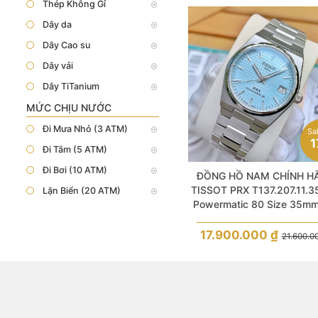
Thép Không Gỉ
Dây da
Dây Cao su
Dây vải
Dây TiTanium
MỨC CHỊU NƯỚC
Đi Mưa Nhỏ (3 ATM)
Sa
1
Đi Tắm (5 ATM)
Đi Bơi (10 ATM)
ĐỒNG HỒ NAM CHÍNH H
TISSOT PRX T137.207.11.3
Lặn Biển (20 ATM)
Powermatic 80 Size 35m
10ATM
17.900.000
₫
21.600.0