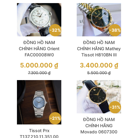
38%
32%
ĐỒNG HỒ NAM
ĐỒNG HỒ NAM
CHÍNH HÃNG Mathey
CHÍNH HÃNG Orient
Tissot H810BN III
FAC00008W0
Quartz Black Dial
Automatic Bambino
3.400.000
₫
5.000.000
₫
Men's Watch Gold
White Dial Black
5.500.000
₫
7.300.000
₫
Leather For Men
31%
21%
ĐỒNG HỒ NAM
CHÍNH HÃNG
Tissot Prx
Movado 0607300
T137.210.11.351.00
Automatic Sapphire