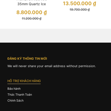
13.500.000
₫
35mm Quartz Ice
Museum Classic
Blue Dial Sapphire
19.700.000
₫
Black Dial & Leather
8.800.000
₫
Silver Stainless
For Men
11.200.000
₫
ĐĂNG KÝ THÔNG TIN MỚI
We will never share your email address without permission.
HỖ TRỢ KHÁCH HÀNG
Bảo hành
Thức Thanh Toán
Chính Sách