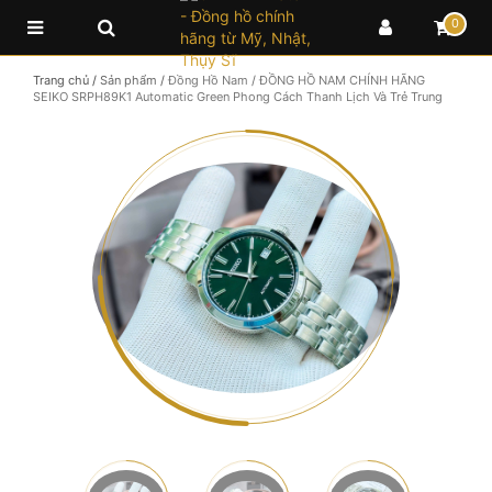
0
Trang chủ
/
Sản phẩm
/
Đồng Hồ Nam
/
ĐỒNG HỒ NAM CHÍNH HÃNG
SEIKO SRPH89K1 Automatic Green Phong Cách Thanh Lịch Và Trẻ Trung