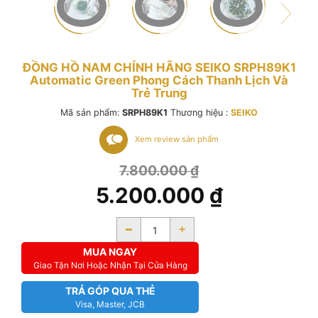
ĐỒNG HỒ NAM CHÍNH HÃNG SEIKO SRPH89K1
Automatic Green Phong Cách Thanh Lịch Và
Trẻ Trung
Mã sản phẩm:
SRPH89K1
Thương hiệu :
SEIKO
Xem review sản phẩm
7.800.000
₫
5.200.000
₫
-
+
MUA NGAY
Giao Tận Nơi Hoặc Nhận Tại Cửa Hàng
TRẢ GÓP QUA THẺ
Visa, Master, JCB