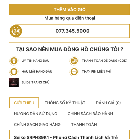
THÊM VÀO GIỎ
Mua hàng qua điện thoại
077.345.5000
TẠI SAO NÊN MUA ĐỒNG HỒ CHÚNG TÔI ?
UY TÍN HÀNG ĐẦU
THANH TOÁN DỄ DÀNG (COD)
HẬU MÃI HÀNG ĐẦU
THAY PIN MIỄN PHÍ
SLIDE TRANG CHỦ
GIỚI THIỆU
THÔNG SỐ KỸ THUẬT
ĐÁNH GIÁ (0)
HƯỚNG DẪN SỬ DỤNG
CHÍNH SÁCH BẢO HÀNH
CHÍNH SÁCH GIAO HÀNG
THANH TOÁN
Seiko SRPH89K1 - Phong Cách Thanh Lịch Và Trẻ