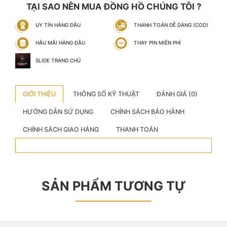
TẠI SAO NÊN MUA ĐỒNG HỒ CHÚNG TÔI ?
UY TÍN HÀNG ĐẦU
THANH TOÁN DỄ DÀNG (COD)
HẬU MÃI HÀNG ĐẦU
THAY PIN MIỄN PHÍ
SLIDE TRANG CHỦ
GIỚI THIỆU
THÔNG SỐ KỸ THUẬT
ĐÁNH GIÁ (0)
HƯỚNG DẪN SỬ DỤNG
CHÍNH SÁCH BẢO HÀNH
CHÍNH SÁCH GIAO HÀNG
THANH TOÁN
SẢN PHẨM TƯƠNG TỰ