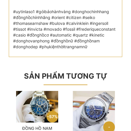
#uytinlaso1 #góibảohànhvàng #donghochinhhang
#đồnghồchínhhãng #orient #citizen #seiko
#thomasearnshaw #bulova #calvinklein #ingersoll
#tissot #invicta #movado #fossil #frederiqueconstant
#casio #đồnghồcơ #automatic #quartz #kinetic
#donghovanphong #đồnghồnữ #đồnghồnam
#donghodep #phụkiệnthờitrangnamnữ
SẢN PHẨM TƯƠNG TỰ
57%
ĐỒNG HỒ NAM