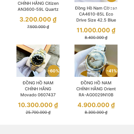
CHÍNH HÃNG Citizen
Đồng Hồ Nam Citizen
-31%
AN3600-59L Quartz
CA4610-85L Eco
Blue Dial
3.200.000
₫
Drive Size 42.5 Blue
Chronograph Silver
Titanium
7.500.000
₫
Stainless Steel For
11.000.000
₫
Chronograph
Men
8.400.000
₫
60%
41%
ĐỒNG HỒ NAM
ĐỒNG HỒ NAM
CHÍNH HÃNG
CHÍNH HÃNG Orient
Movado 0607437
RA-AG0029N10B
Quartz Sport Two-
Automatic Bambino
10.300.000
₫
4.900.000
₫
Tone Demi Gold
Open Heart Gen 4
25.700.000
₫
8.300.000
₫
Stainless Steel Black
Grey Dial Silver
Dial Sapphire For Men
Stainless Steel For
Men