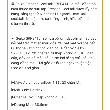
🥃 Seiko Presage Cocktail SRPE41J1 là mẫu đồng hồ
nam thuộc bộ sưu tập Presage Cocktail được lấy cảm
hứng sáng tạo từ ly cocktail Negroni - một loại
cocktail đại diện cho sự thông minh, hiểu biết, sành
điệu và tinh tế.
•• Seiko SRPE41J1 sở hữu bộ kim dauphine màu bạc
nổi bật trên mặt số màu đỏ rượu bắt mắt với họa tiết
Guilloche vát hình thoi dập nổi. Phần vỏ Seiko
SRPE41J1 được chế tác từ thép không gỉ 316L cao
cấp, dây da bê màu nâu điểm hai hàng chỉ khâu thủ
công đồng màu. Tại góc 3h là lịch ngày thuận tiện
theo dõi thời gian.
▶Máy: Automatic caliber 4r35, 23 chân kính
▶Mặt kính: Hardlex
▶Chất liệu vỏ: Thép không gỉ 316L
▶Đường kính: 38.5mm