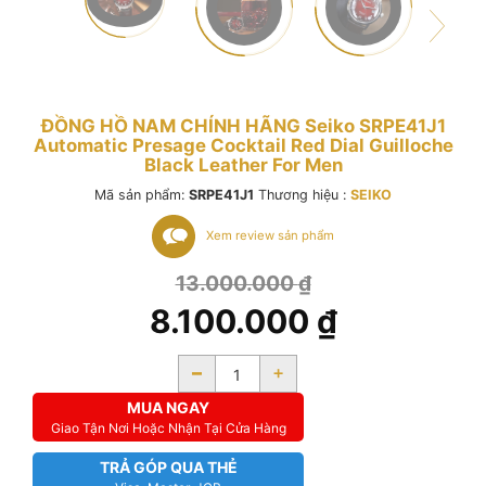
ĐỒNG HỒ NAM CHÍNH HÃNG Seiko SRPE41J1
Automatic Presage Cocktail Red Dial Guilloche
Black Leather For Men
Mã sản phẩm:
SRPE41J1
Thương hiệu :
SEIKO
Xem review sản phẩm
13.000.000
₫
8.100.000
₫
-
+
MUA NGAY
Giao Tận Nơi Hoặc Nhận Tại Cửa Hàng
TRẢ GÓP QUA THẺ