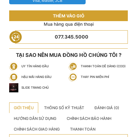
Visa, Master, JCB
THÊM VÀO GIỎ
Mua hàng qua điện thoại
077.345.5000
TẠI SAO NÊN MUA ĐỒNG HỒ CHÚNG TÔI ?
UY TÍN HÀNG ĐẦU
THANH TOÁN DỄ DÀNG (COD)
HẬU MÃI HÀNG ĐẦU
THAY PIN MIỄN PHÍ
SLIDE TRANG CHỦ
GIỚI THIỆU
THÔNG SỐ KỸ THUẬT
ĐÁNH GIÁ (0)
HƯỚNG DẪN SỬ DỤNG
CHÍNH SÁCH BẢO HÀNH
CHÍNH SÁCH GIAO HÀNG
THANH TOÁN