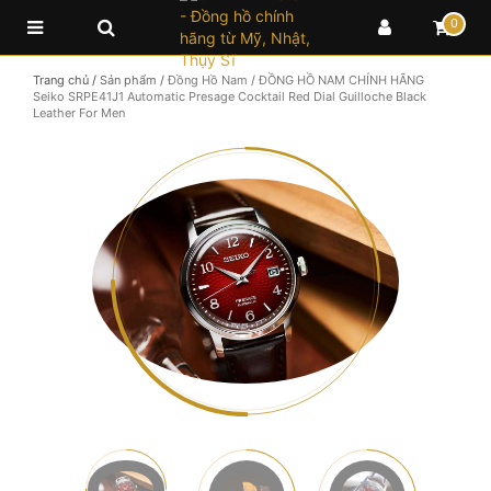
0
Trang chủ
/
Sản phẩm
/
Đồng Hồ Nam
/
ĐỒNG HỒ NAM CHÍNH HÃNG
Seiko SRPE41J1 Automatic Presage Cocktail Red Dial Guilloche Black
Leather For Men