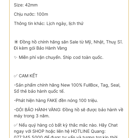
Size: 42mm
Chịu nước: 100m
Thông tin khác: Lịch ngày, lịch thứ
☀️ Đồng hồ chính hãng săn Sale từ Mỹ, Nhật, Thuỵ Sĩ.
Đi kèm gói Bảo Hành Vàng
✨ Miễn phí vận chuyển. Ship cod toàn quốc.
✅ CAM KẾT
-Sản phẩm chính hãng New 100% FullBox, Tag, Seal,
Sổ thẻ bảo hành quốc tế.
-Phát hiện hàng FAKE đền nóng 100 triệu.
-GÓI BẢO HÀNH VÀNG: Đồng hồ sẽ được bảo hành về
máy trong 3 năm.
✅ Nếu quý hàng có bất kỳ thắc mắc nào. Hãy Chat
ngay với SHOP hoặc liên hệ HOTLINE Quang:
077.345.5000 để được tư vấn và tương trợ kịp thời