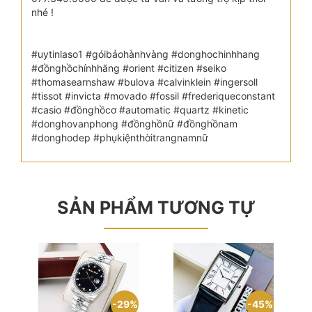
nhé !
#uytinlaso1 #góibảohànhvàng #donghochinhhang
#đồnghồchínhhãng #orient #citizen #seiko
#thomasearnshaw #bulova #calvinklein #ingersoll
#tissot #invicta #movado #fossil #frederiqueconstant
#casio #đồnghồcơ #automatic #quartz #kinetic
#donghovanphong #đồnghồnữ #đồnghồnam
#donghodep #phụkiệnthờitrangnamnữ
SẢN PHẨM TƯƠNG TỰ
45%
29%