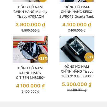
ĐỒNG HỒ NAM
ĐỒNG HỒ NAM
CHÍNH HÃNG SEIKO
CHÍNH HÃNG Mathey
SWR049 Quartz Tank
Tissot H709AQN
Size 28x31mm
Quartz Black Dial
4.100.000
₫
3.900.000
₫
Phong Cách Thanh
Silver Stainless Steel
7.400.000
₫
5.500.000
₫
Lịch Và Sang Trọng
For Men
58%
33%
ĐỒNG HỒ NAM
ĐỒNG HỒ NAM
CHÍNH HÃNG Tissot
CHÍNH HÃNG
T061.310.16.051.00
CITIZEN NH8350-
Quartz Black Dial &
83E Automatic Black
5.300.000
₫
4.100.000
₫
Leather Sapphire Mặt
Size 40 Thiết Kế Đen
12.500.000
₫
Chữ Nhật For Men
6.100.000
₫
Huyền Bí