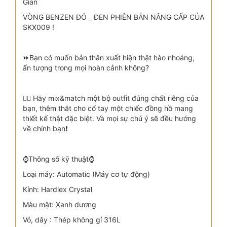
Gian
VÒNG BENZEN ĐỎ _ ĐEN PHIÊN BẢN NÂNG CẤP CỦA
SKX009 !
⏩Bạn có muốn bản thân xuất hiện thật hào nhoáng,
ấn tượng trong mọi hoàn cảnh không?
👉🏻 Hãy mix&match một bộ outfit đúng chất riêng của
bạn, thêm thắt cho cổ tay một chiếc đồng hồ mang
thiết kế thật đặc biệt. Và mọi sự chú ý sẽ đều hướng
về chính bạn❗️
⌚️Thông số kỹ thuật⌚️
Loại máy: Automatic (Máy cơ tự động)
Kính: Hardlex Crystal
Màu mặt: Xanh dương
Vỏ, dây : Thép không gỉ 316L