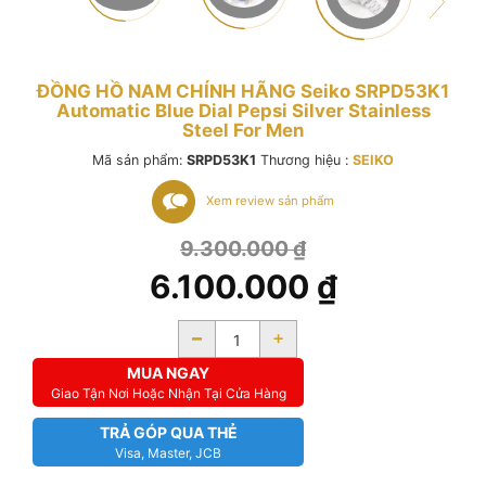
ĐỒNG HỒ NAM CHÍNH HÃNG Seiko SRPD53K1
Automatic Blue Dial Pepsi Silver Stainless
Steel For Men
Mã sản phẩm:
SRPD53K1
Thương hiệu :
SEIKO
Xem review sản phẩm
9.300.000
₫
6.100.000
₫
-
+
MUA NGAY
Giao Tận Nơi Hoặc Nhận Tại Cửa Hàng
TRẢ GÓP QUA THẺ
Visa, Master, JCB