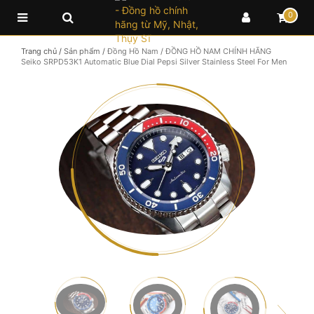
0
Trang chủ
/
Sản phẩm
/
Đồng Hồ Nam
/
ĐỒNG HỒ NAM CHÍNH HÃNG
Seiko SRPD53K1 Automatic Blue Dial Pepsi Silver Stainless Steel For Men