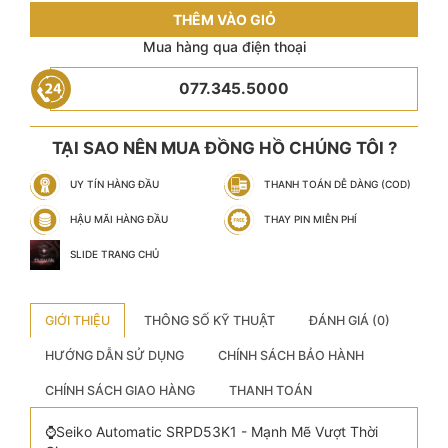
THÊM VÀO GIỎ
Mua hàng qua điện thoại
077.345.5000
TẠI SAO NÊN MUA ĐỒNG HỒ CHÚNG TÔI ?
UY TÍN HÀNG ĐẦU
THANH TOÁN DỄ DÀNG (COD)
HẬU MÃI HÀNG ĐẦU
THAY PIN MIỄN PHÍ
SLIDE TRANG CHỦ
GIỚI THIỆU
THÔNG SỐ KỸ THUẬT
ĐÁNH GIÁ (0)
HƯỚNG DẪN SỬ DỤNG
CHÍNH SÁCH BẢO HÀNH
CHÍNH SÁCH GIAO HÀNG
THANH TOÁN
⌚️Seiko Automatic SRPD53K1 - Mạnh Mẽ Vượt Thời