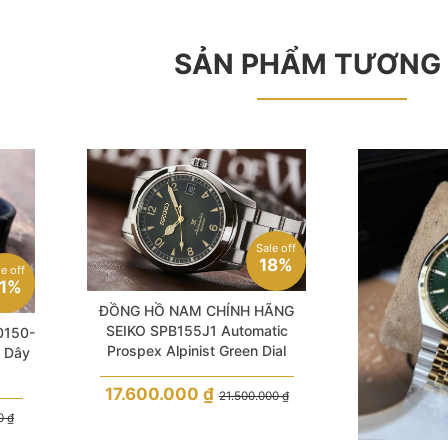
SẢN PHẨM TƯƠNG
Sale off
18%
le off
1%
ĐỒNG HỒ NAM CHÍNH HÃNG
SEIKO SPB155J1 Automatic
0150-
Prospex Alpinist Green Dial
k Dây
Sapphire Silver Stainless Steel
For Men
17.600.000
₫
21.500.000
₫
00
₫