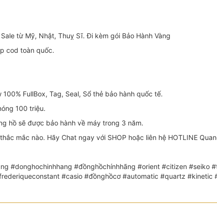
Sale từ Mỹ, Nhật, Thuỵ Sĩ. Đi kèm gói Bảo Hành Vàng
ip cod toàn quốc.
100% FullBox, Tag, Seal, Sổ thẻ bảo hành quốc tế.
óng 100 triệu.
 hồ sẽ được bảo hành về máy trong 3 năm.
thắc mắc nào. Hãy Chat ngay với SHOP hoặc liên hệ HOTLINE Quang đ
ng #donghochinhhang #đồnghồchínhhãng #orient #citizen #seiko #th
 #frederiqueconstant #casio #đồnghồcơ #automatic #quartz #kin