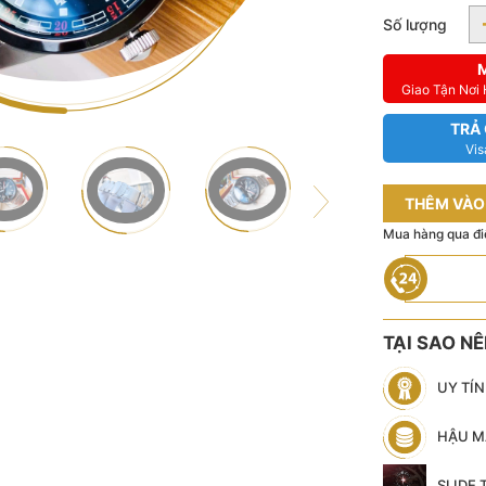
Số lượng
Giao Tận Nơi
TRẢ
Vis
THÊM VÀO
Mua hàng qua đi
TẠI SAO N
UY TÍ
HẬU M
SLIDE