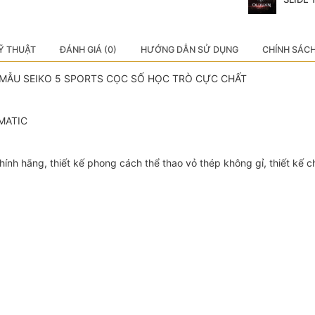
Ỹ THUẬT
ĐÁNH GIÁ (0)
HƯỚNG DẪN SỬ DỤNG
CHÍNH SÁC
MẪU SEIKO 5 SPORTS CỌC SỐ HỌC TRÒ CỰC CHẤT
OMATIC
ính hãng, thiết kế phong cách thể thao vỏ thép không gỉ, thiết kế c