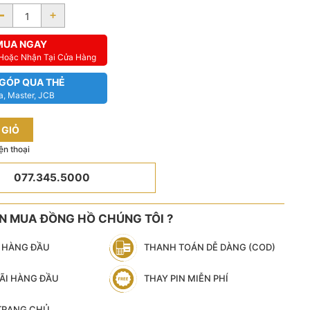
-
+
MUA NGAY
 Hoặc Nhận Tại Cửa Hàng
 GÓP QUA THẺ
a, Master, JCB
 GIỎ
ện thoại
077.345.5000
ÊN MUA ĐỒNG HỒ CHÚNG TÔI ?
N HÀNG ĐẦU
THANH TOÁN DỄ DÀNG (COD)
ÃI HÀNG ĐẦU
THAY PIN MIỄN PHÍ
 TRANG CHỦ