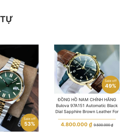
 TỰ
Sale off
49%
ĐỒNG HỒ NAM CHÍNH HÃNG
Bulova 97A151 Automatic Black
Dial Sapphire Brown Leather For
Men
Sale off
53%
4.800.000
₫
9.500.000
₫