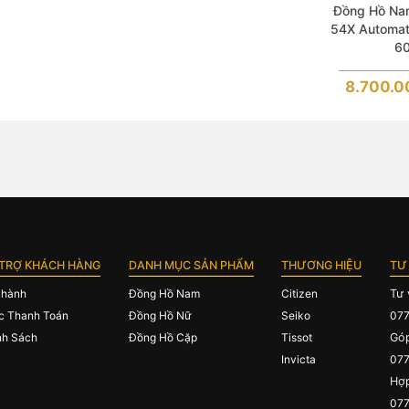
Đồng Hồ Na
54X Automat
60
8.700.
TRỢ KHÁCH HÀNG
DANH MỤC SẢN PHẨM
THƯƠNG HIỆU
TƯ
 hành
Đồng Hồ Nam
Citizen
Tư 
c Thanh Toán
Đồng Hồ Nữ
Seiko
077
nh Sách
Đồng Hồ Cặp
Tissot
Góp
Invicta
077
Hợp
077