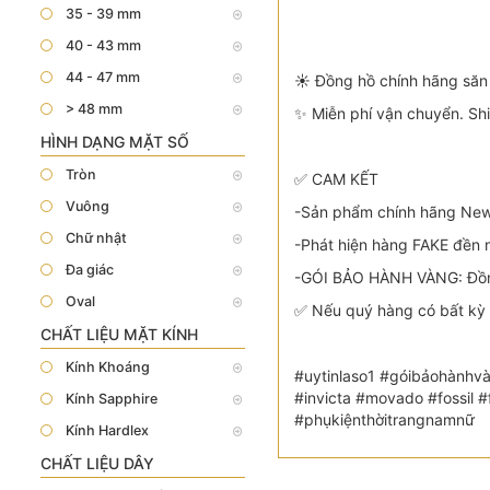
35 - 39 mm
40 - 43 mm
44 - 47 mm
☀️ Đồng hồ chính hãng săn 
> 48 mm
✨ Miễn phí vận chuyển. Sh
HÌNH DẠNG MẶT SỐ
Tròn
✅ CAM KẾT
Vuông
-Sản phẩm chính hãng New 
Chữ nhật
-Phát hiện hàng FAKE đền n
Đa giác
-GÓI BẢO HÀNH VÀNG: Đồng
Oval
✅ Nếu quý hàng có bất kỳ 
CHẤT LIỆU MẶT KÍNH
Kính Khoáng
#uytinlaso1 #góibảohànhvà
#invicta #movado #fossil
Kính Sapphire
#phụkiệnthờitrangnamnữ
Kính Hardlex
CHẤT LIỆU DÂY