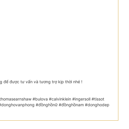
ể được tư vấn và tương trợ kịp thời nhé !
omasearnshaw #bulova #calvinklein #ingersoll #tissot
etic #donghovanphong #đồnghồnữ #đồnghồnam #donghodep