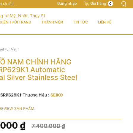
Đăng nhập
Giỏ hàng
0
N QUỐC.
KIỆN THỜI TRANG
THÀNH VIÊN
TIN TỨC
LIÊN HỆ
eel For Men
Ồ NAM CHÍNH HÃNG
RP629K1 Automatic
al Silver Stainless Steel
:
SRP629K1
Thương hiệu :
SEIKO
REVIEW SẢN PHẨM
.000
₫
7.400.000
₫