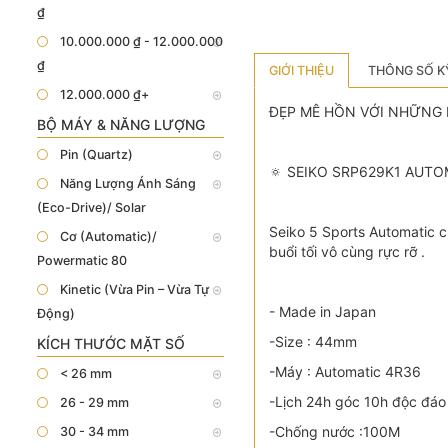
₫
10.000.000 ₫ - 12.000.000
₫
GIỚI THIỆU
THÔNG SỐ K
12.000.000 ₫+
ĐẸP MÊ HỒN VỚI NHỮNG 
BỘ MÁY & NĂNG LƯỢNG
Pin (Quartz)
🔅 SEIKO SRP629K1 AUT
Năng Lượng Ánh Sáng
(Eco-Drive)/ Solar
Seiko 5 Sports Automatic ch
Cơ (Automatic)/
buổi tối vô cùng rực rỡ .
Powermatic 80
Kinetic (Vừa Pin – Vừa Tự
- Made in Japan
Động)
-Size : 44mm
KÍCH THƯỚC MẶT SỐ
-Máy : Automatic 4R36
< 26 mm
-Lịch 24h góc 10h độc đáo
26 - 29 mm
-Chống nước :100M
30 - 34 mm