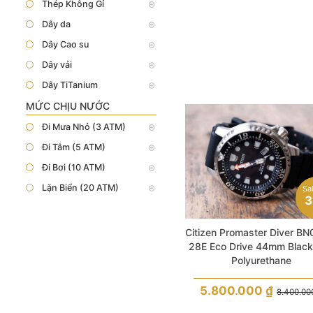
Thép Không Gỉ
Dây da
Dây Cao su
Dây vải
Dây TiTanium
MỨC CHỊU NƯỚC
Đi Mưa Nhỏ (3 ATM)
Đi Tắm (5 ATM)
Đi Bơi (10 ATM)
Lặn Biển (20 ATM)
Sa
3
Citizen Promaster Diver BN
28E Eco Drive 44mm Blac
Polyurethane
5.800.000
₫
8.400.0