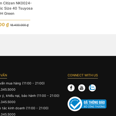
m Citizen NK0024-
ic Size 40 Tsuyosa
H Green
000
₫
18.400.000
₫
 VẤN
CONNECT WITH US
vấn mua hàng (11:00 - 21:00)
.345.5000
 ý, khiếu nại, bảo hành (11:00 - 21:00)
.345.5000
 tác kinh doanh (11:00 - 21:00)
.345.5000