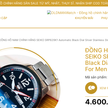
Ồ CHÍNH HÃNG SĂN SALE TỪ MỸ, NHẬT, THỤY SĨ. NHẬN SHIP COD TOÀ
 CẶP
KHUYẾN MÃI
PHỤ 
ĐỒNG HỒ NAM CHÍNH HÃNG SEIKO SRP629K1 Automatic Black Dial Silver Stainless St
ĐỒNG H
SEIKO S
Black Di
For Men
Mã sản phẩm
XEM 
4.600