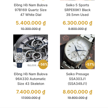
Đồng Hồ Nam Bulova
Seiko 5 Sports
97B169 Quartz Size
SRPE69K1 Black
47 White Dial
39.5mm Used
Chronograph Gold
5.400.000
₫
6.300.000
₫
Case
10.300.000
₫
9.800.000
₫
56%
57%
Đồng Hồ Nam Bulova
Seiko Presage
96A330 Automatic
SSA303J1
Size 43 Skeleton
(SSA349J1)
White Dial Vẻ Ngoài
Automatic 41mm
7.400.000
₫
8.600.000
₫
Độc Đáo
White Sapphire Like
17.000.000
₫
19.800.000
₫
New