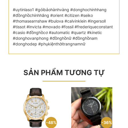
#uytinlaso1 #góibảohànhvàng #donghochinhhang
#đồnghồchínhhãng #orient #citizen #seiko
#thomasearnshaw #bulova #calvinklein #ingersoll
#tissot #invicta #movado #fossil #frederiqueconstant
#casio #đồnghồcơ #automatic #quartz #kinetic
#donghovanphong #đồnghồnữ #đồnghồnam
#donghodep #phụkiệnthờitrangnamnữ
SẢN PHẨM TƯƠNG TỰ
48%
36%