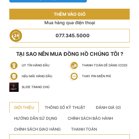
THÊM VÀO GIỎ
Mua hàng qua điện thoại
077.345.5000
TẠI SAO NÊN MUA ĐỒNG HỒ CHÚNG TÔI ?
UY TÍN HÀNG ĐẦU
THANH TOÁN DỄ DÀNG (COD)
HẬU MÃI HÀNG ĐẦU
THAY PIN MIỄN PHÍ
SLIDE TRANG CHỦ
GIỚI THIỆU
THÔNG SỐ KỸ THUẬT
ĐÁNH GIÁ (0)
HƯỚNG DẪN SỬ DỤNG
CHÍNH SÁCH BẢO HÀNH
CHÍNH SÁCH GIAO HÀNG
THANH TOÁN