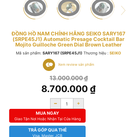
ĐỒNG HỒ NAM CHÍNH HÃNG SEIKO SARY167
(SRPE45J1) Automatic Presage Cocktail Bar
Mojito Guilloche Green Dial Brown Leather
Mã sản phẩm:
SARY167 (SRPE45J1)
Thương hiệu :
SEIKO
Xem review sản phẩm
13.000.000
₫
8.700.000
₫
-
+
MUA NGAY
Giao Tận Nơi Hoặc Nhận Tại Cửa Hàng
TRẢ GÓP QUA THẺ
Visa, Master, JCB