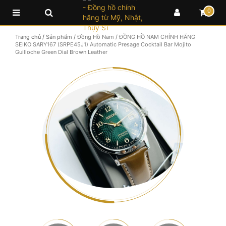
0
Trang chủ
/
Sản phẩm
/
Đồng Hồ Nam
/
ĐỒNG HỒ NAM CHÍNH HÃNG
SEIKO SARY167 (SRPE45J1) Automatic Presage Cocktail Bar Mojito
Guilloche Green Dial Brown Leather