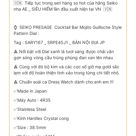
🇻🇳 Tiếp tục trong seri hàng so hot của hãng Seiko
nha AE _ SIÊU HIẾM lần đầu xuất hiện tại VN 🇻🇳
⌚ SEIKO PRESAGE Cocktail Bar Mojito Guilloche Style
Pattern Dial :
Tag : SARY167 _ SRPE45J1 _ BẢN NỘI ĐỊA JP
🔺 Nổi bật với Dial xanh lá tươi sáng được chải vân
gợn sóng vòng cầu trùng phùng đan xen lên nhau
🔺 Cùng với đó bộ kim và các cọc số giờ mạ gold sắc
lẹm với độ hoàn thiện tinh xảo trong từng chi tiết nhỏ.
🔺 Chuẩn soái ca Dress Watch dành cho anh em !!!
✅Made in Japan
✅Máy Auto : 4R35
✅Stainless Steel
✅Kính Hardlex Crystal cong
✅Size : 38.5mm