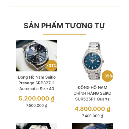
SẢN PHẨM TƯƠNG TỰ
31%
35%
Đồng Hồ Nam Seiko
Presage SRP327J1
ĐỒNG HỒ NAM
Automatic Size 40
CHÍNH HÃNG SEIKO
Guiloche Sapphire
5.200.000
₫
SUR525P1 Quartz
Dial
Blue Sapphire Dial
7.500.000
₫
4.800.000
₫
Size 40.2mm WR
7.400.000
₫
10ATM