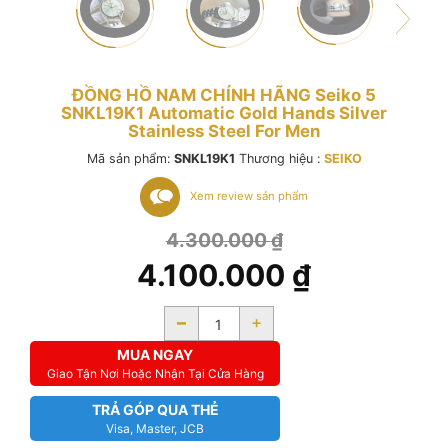
ĐỒNG HỒ NAM CHÍNH HÃNG Seiko 5
SNKL19K1 Automatic Gold Hands Silver
Stainless Steel For Men
Mã sản phẩm:
SNKL19K1
Thương hiệu :
SEIKO
Xem review sản phẩm
4.300.000
₫
4.100.000
₫
-
+
MUA NGAY
Giao Tận Nơi Hoặc Nhận Tại Cửa Hàng
TRẢ GÓP QUA THẺ
Visa, Master, JCB