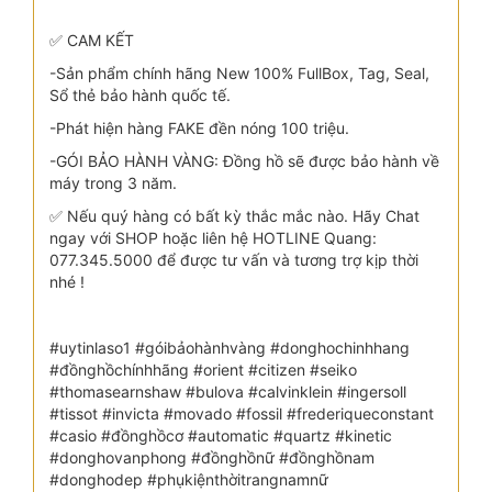
✅ CAM KẾT
-Sản phẩm chính hãng New 100% FullBox, Tag, Seal,
Sổ thẻ bảo hành quốc tế.
-Phát hiện hàng FAKE đền nóng 100 triệu.
-GÓI BẢO HÀNH VÀNG: Đồng hồ sẽ được bảo hành về
máy trong 3 năm.
✅ Nếu quý hàng có bất kỳ thắc mắc nào. Hãy Chat
ngay với SHOP hoặc liên hệ HOTLINE Quang:
077.345.5000 để được tư vấn và tương trợ kịp thời
nhé !
#uytinlaso1 #góibảohànhvàng #donghochinhhang
#đồnghồchínhhãng #orient #citizen #seiko
#thomasearnshaw #bulova #calvinklein #ingersoll
#tissot #invicta #movado #fossil #frederiqueconstant
#casio #đồnghồcơ #automatic #quartz #kinetic
#donghovanphong #đồnghồnữ #đồnghồnam
#donghodep #phụkiệnthờitrangnamnữ