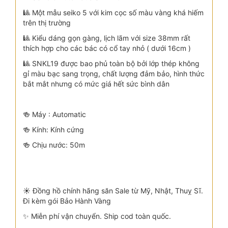
🎱 Một mẫu seiko 5 với kim cọc số màu vàng khá hiếm
trên thị trường
🎱 Kiểu dáng gọn gàng, lịch lãm với size 38mm rất
thích hợp cho các bác có cổ tay nhỏ ( dưới 16cm )
🎱 SNKL19 được bao phủ toàn bộ bởi lớp thép không
gỉ màu bạc sang trọng, chất lượng đảm bảo, hình thức
bắt mắt nhưng có mức giá hết sức bình dân
🍻 Máy : Automatic
🍻 Kính: Kính cứng
🍻 Chịu nước: 50m
☀️ Đồng hồ chính hãng săn Sale từ Mỹ, Nhật, Thuỵ Sĩ.
Đi kèm gói Bảo Hành Vàng
✨ Miễn phí vận chuyển. Ship cod toàn quốc.