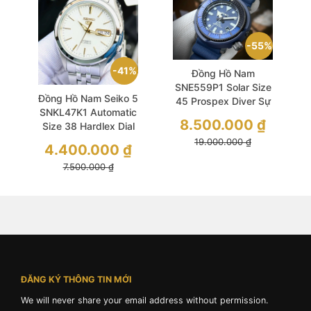
55%
41%
Đồng Hồ Nam
SNE559P1 Solar Size
Đồng Hồ Nam Seiko 5
45 Prospex Diver Sự
SNKL47K1 Automatic
Lựa Chọn Hoàn Hảo
8.500.000
₫
Size 38 Hardlex Dial
Cho Người Đàn Ông
19.000.000
₫
Hiện Đại
4.400.000
₫
7.500.000
₫
ĐĂNG KÝ THÔNG TIN MỚI
We will never share your email address without permission.