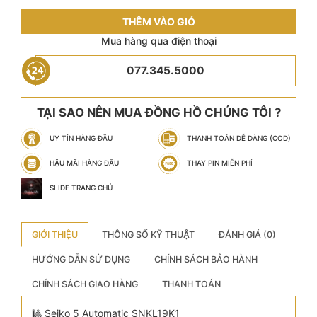
THÊM VÀO GIỎ
Mua hàng qua điện thoại
077.345.5000
TẠI SAO NÊN MUA ĐỒNG HỒ CHÚNG TÔI ?
UY TÍN HÀNG ĐẦU
THANH TOÁN DỄ DÀNG (COD)
HẬU MÃI HÀNG ĐẦU
THAY PIN MIỄN PHÍ
SLIDE TRANG CHỦ
GIỚI THIỆU
THÔNG SỐ KỸ THUẬT
ĐÁNH GIÁ (0)
HƯỚNG DẪN SỬ DỤNG
CHÍNH SÁCH BẢO HÀNH
CHÍNH SÁCH GIAO HÀNG
THANH TOÁN
🎱 Seiko 5 Automatic SNKL19K1