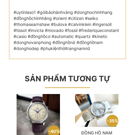
#uytinlaso1 #góibảohànhvàng #donghochinhhang
#đồnghồchínhhãng #orient #citizen #seiko
#thomasearnshaw #bulova #calvinklein #ingersoll
#tissot #invicta #movado #fossil #frederiqueconstant
#casio #đồnghồcơ #automatic #quartz #kinetic
#donghovanphong #đồnghồnữ #đồnghồnam
#donghodep #phụkiệnthờitrangnamnữ
SẢN PHẨM TƯƠNG TỰ
35%
40%
ĐỒNG HỒ NAM