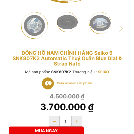
ĐỒNG HỒ NAM CHÍNH HÃNG Seiko 5
SNK807K2 Automatic Thuỷ Quân Blue Dial &
Strap Nato
Mã sản phẩm:
SNK807K2
Thương hiệu :
SEIKO
Xem review sản phẩm
4.500.000
₫
3.700.000
₫
-
+
MUA NGAY