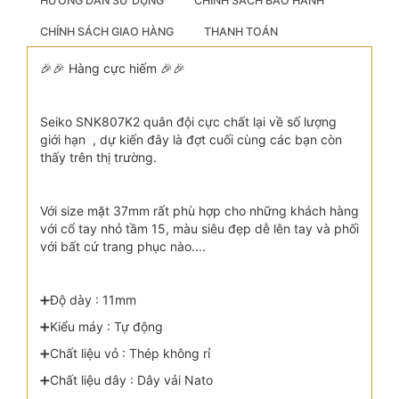
HƯỚNG DẪN SỬ DỤNG
CHÍNH SÁCH BẢO HÀNH
CHÍNH SÁCH GIAO HÀNG
THANH TOÁN
🎉🎉 Hàng cực hiếm 🎉🎉
Seiko SNK807K2 quân đội cực chất lại về số lượng
giới hạn , dự kiến đây là đợt cuối cùng các bạn còn
thấy trên thị trường.
Với size mặt 37mm rất phù hợp cho những khách hàng
với cổ tay nhỏ tầm 15, màu siêu đẹp dễ lên tay và phối
với bất cứ trang phục nào....
➕Độ dày : 11mm
➕Kiểu máy : Tự động
➕Chất liệu vỏ : Thép không rỉ
➕Chất liệu dây : Dây vải Nato