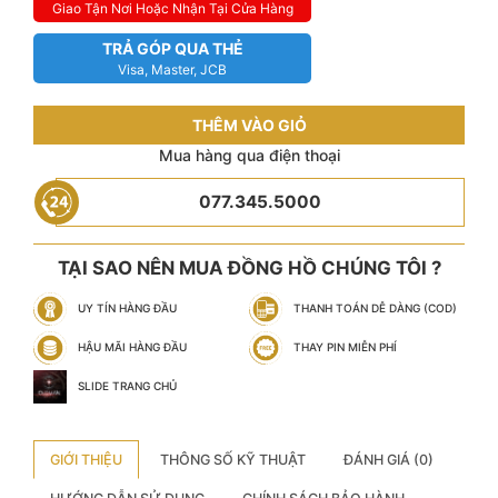
Giao Tận Nơi Hoặc Nhận Tại Cửa Hàng
TRẢ GÓP QUA THẺ
Visa, Master, JCB
THÊM VÀO GIỎ
Mua hàng qua điện thoại
077.345.5000
TẠI SAO NÊN MUA ĐỒNG HỒ CHÚNG TÔI ?
UY TÍN HÀNG ĐẦU
THANH TOÁN DỄ DÀNG (COD)
HẬU MÃI HÀNG ĐẦU
THAY PIN MIỄN PHÍ
SLIDE TRANG CHỦ
GIỚI THIỆU
THÔNG SỐ KỸ THUẬT
ĐÁNH GIÁ (0)