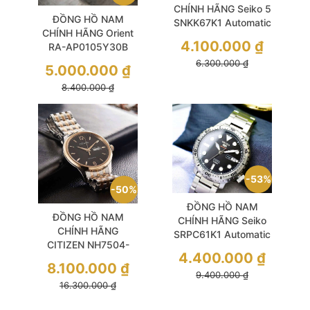
CHÍNH HÃNG Seiko 5
ĐỒNG HỒ NAM
SNKK67K1 Automatic
CHÍNH HÃNG Orient
Grey Dial Silver
4.100.000
₫
RA-AP0105Y30B
Stainless Steel For
Automatic Trắng Ngà
6.300.000
₫
Men
5.000.000
₫
Classic Bambino
8.400.000
₫
Small Seconds Brown
Leather For Men
53%
50%
ĐỒNG HỒ NAM
ĐỒNG HỒ NAM
CHÍNH HÃNG Seiko
CHÍNH HÃNG
SRPC61K1 Automatic
CITIZEN NH7504-
Sports Black Dial
4.400.000
₫
52E Automatic Black
Luminous Hands
8.100.000
₫
Dial Sapphire Demi
9.400.000
₫
Silver Stainless Steel
16.300.000
₫
Rose Gold Stainless
For Men
Steel For Men