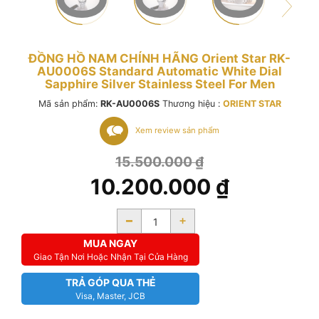
ĐỒNG HỒ NAM CHÍNH HÃNG Orient Star RK-
AU0006S Standard Automatic White Dial
Sapphire Silver Stainless Steel For Men
Mã sản phẩm:
RK-AU0006S
Thương hiệu :
ORIENT STAR
Xem review sản phẩm
15.500.000
₫
10.200.000
₫
-
+
MUA NGAY
Giao Tận Nơi Hoặc Nhận Tại Cửa Hàng
TRẢ GÓP QUA THẺ
Visa, Master, JCB