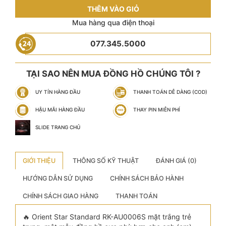
THÊM VÀO GIỎ
Mua hàng qua điện thoại
077.345.5000
TẠI SAO NÊN MUA ĐỒNG HỒ CHÚNG TÔI ?
UY TÍN HÀNG ĐẦU
THANH TOÁN DỄ DÀNG (COD)
HẬU MÃI HÀNG ĐẦU
THAY PIN MIỄN PHÍ
SLIDE TRANG CHỦ
GIỚI THIỆU
THÔNG SỐ KỸ THUẬT
ĐÁNH GIÁ (0)
HƯỚNG DẪN SỬ DỤNG
CHÍNH SÁCH BẢO HÀNH
CHÍNH SÁCH GIAO HÀNG
THANH TOÁN
🔥 Orient Star Standard RK-AU0006S mặt trắng trẻ