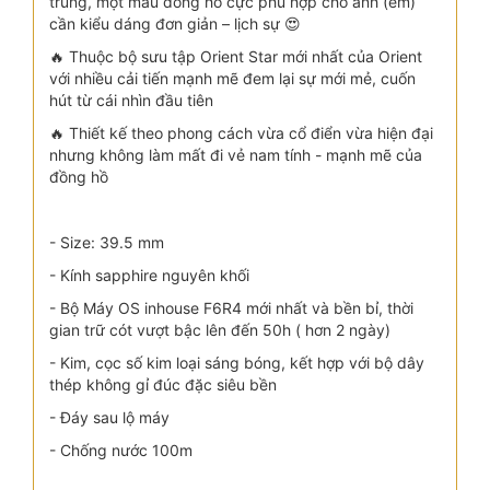
trung, một mẫu đồng hồ cực phù hợp cho anh (em)
cần kiểu dáng đơn giản – lịch sự 😍
🔥 Thuộc bộ sưu tập Orient Star mới nhất của Orient
với nhiều cải tiến mạnh mẽ đem lại sự mới mẻ, cuốn
hút từ cái nhìn đầu tiên
🔥 Thiết kế theo phong cách vừa cổ điển vừa hiện đại
nhưng không làm mất đi vẻ nam tính - mạnh mẽ của
đồng hồ
- Size: 39.5 mm
- Kính sapphire nguyên khối
- Bộ Máy OS inhouse F6R4 mới nhất và bền bỉ, thời
gian trữ cót vượt bậc lên đến 50h ( hơn 2 ngày)
- Kim, cọc số kim loại sáng bóng, kết hợp với bộ dây
thép không gỉ đúc đặc siêu bền
- Đáy sau lộ máy
- Chống nước 100m