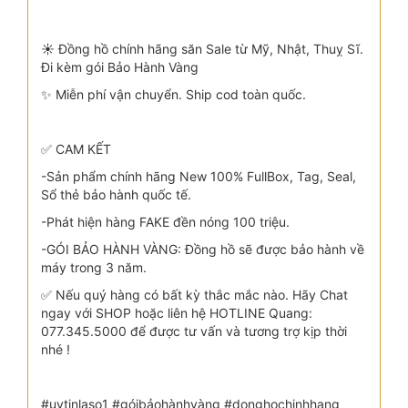
☀️ Đồng hồ chính hãng săn Sale từ Mỹ, Nhật, Thuỵ Sĩ.
Đi kèm gói Bảo Hành Vàng
✨ Miễn phí vận chuyển. Ship cod toàn quốc.
✅ CAM KẾT
-Sản phẩm chính hãng New 100% FullBox, Tag, Seal,
Sổ thẻ bảo hành quốc tế.
-Phát hiện hàng FAKE đền nóng 100 triệu.
-GÓI BẢO HÀNH VÀNG: Đồng hồ sẽ được bảo hành về
máy trong 3 năm.
✅ Nếu quý hàng có bất kỳ thắc mắc nào. Hãy Chat
ngay với SHOP hoặc liên hệ HOTLINE Quang:
077.345.5000 để được tư vấn và tương trợ kịp thời
nhé !
#uytinlaso1 #góibảohànhvàng #donghochinhhang