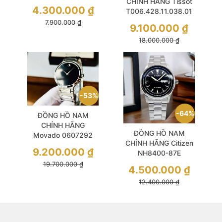
CHÍNH HÃNG Tissot
Blue Automatic
4.300.000
₫
T006.428.11.038.01
Diamonds Sapphire
LeLocle Automatic
7.900.000
₫
9.100.000
₫
Guilloche White Silver
18.000.000
₫
53%
64%
ĐỒNG HỒ NAM
CHÍNH HÃNG
ĐỒNG HỒ NAM
Movado 0607292
CHÍNH HÃNG Citizen
Quartz Temo Black
9.200.000
₫
NH8400-87E
Dial Sapphire Silver
Automatic Black Dial
19.700.000
₫
Stainless Steel For
4.500.000
₫
Silver Stainless Steel
Men
12.400.000
₫
For Men