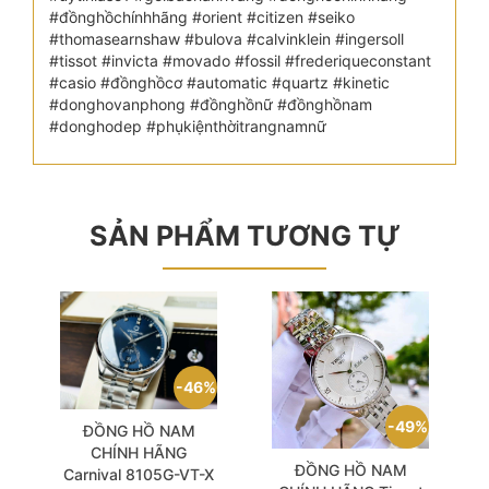
#đồnghồchínhhãng #orient #citizen #seiko
#thomasearnshaw #bulova #calvinklein #ingersoll
#tissot #invicta #movado #fossil #frederiqueconstant
#casio #đồnghồcơ #automatic #quartz #kinetic
#donghovanphong #đồnghồnữ #đồnghồnam
#donghodep #phụkiệnthờitrangnamnữ
SẢN PHẨM TƯƠNG TỰ
46%
49%
ĐỒNG HỒ NAM
CHÍNH HÃNG
ĐỒNG HỒ NAM
Carnival 8105G-VT-X