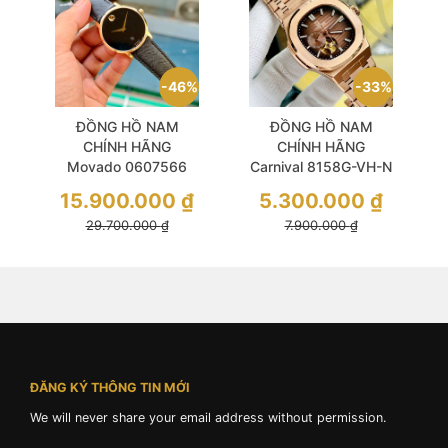
46%
33%
ĐỒNG HỒ NAM
ĐỒNG HỒ NAM
CHÍNH HÃNG
CHÍNH HÃNG
Movado 0607566
Carnival 8158G-VH-N
Automatic Museum
Automatic Brown Dial
15.900.000
₫
5.300.000
₫
Classic Black Dial &
Sapphire Stainless
29.700.000
₫
7.900.000
₫
Leather Sapphire
Gold Case For Men
ĐĂNG KÝ THÔNG TIN MỚI
We will never share your email address without permission.