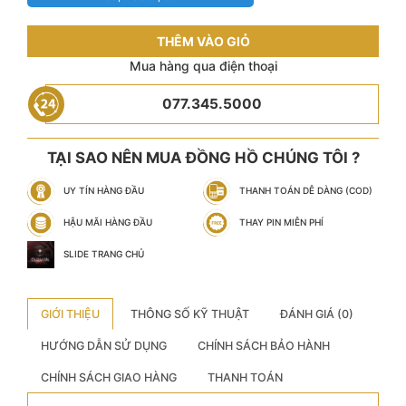
THÊM VÀO GIỎ
Mua hàng qua điện thoại
077.345.5000
TẠI SAO NÊN MUA ĐỒNG HỒ CHÚNG TÔI ?
UY TÍN HÀNG ĐẦU
THANH TOÁN DỄ DÀNG (COD)
HẬU MÃI HÀNG ĐẦU
THAY PIN MIỄN PHÍ
SLIDE TRANG CHỦ
GIỚI THIỆU
THÔNG SỐ KỸ THUẬT
ĐÁNH GIÁ (0)
HƯỚNG DẪN SỬ DỤNG
CHÍNH SÁCH BẢO HÀNH
CHÍNH SÁCH GIAO HÀNG
THANH TOÁN