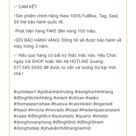
✅ CAM KẾT
-Sản phẩm chính hãng New 100% FullBox, Tag, Seal,
Sổ thẻ bảo hành quốc tế.
-Phát hiện hàng FAKE đền nóng 100 triệu.
-GÓI BẢO HÀNH VÀNG: Đồng hồ sẽ được bảo hành về
máy trong 3 năm.
✅ Nếu quý hàng có bất kỳ thắc mắc nào. Hãy Chat
ngay với SHOP hoặc liên hệ HOTLINE Quang:
077.345.5000 để được tư vấn và tương trợ kịp thời
nhé !
#uytinlaso1 #góibảohànhvàng #donghochinhhang
#đồnghồchínhhãng #orient #citizen #seiko
#thomasearnshaw #bulova #calvinklein #ingersoll
#tissot #invicta #movado #fossil #frederiqueconstant
#casio #đồnghồcơ #automatic #quartz #kinetic
#donghovanphong #đồnghồnữ #đồnghồnam
#donghodep #phụkiệnthờitrangnamnữ