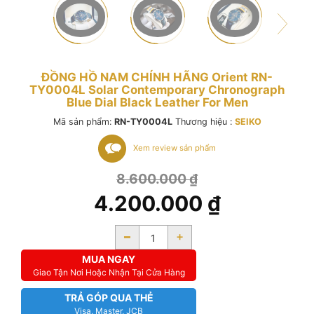
ĐỒNG HỒ NAM CHÍNH HÃNG Orient RN-
TY0004L Solar Contemporary Chronograph
Blue Dial Black Leather For Men
Mã sản phẩm:
RN-TY0004L
Thương hiệu :
SEIKO
Xem review sản phẩm
8.600.000
₫
4.200.000
₫
-
+
MUA NGAY
Giao Tận Nơi Hoặc Nhận Tại Cửa Hàng
TRẢ GÓP QUA THẺ
Visa, Master, JCB