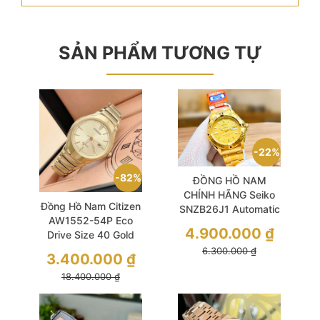
SẢN PHẨM TƯƠNG TỰ
22%
82%
ĐỒNG HỒ NAM
CHÍNH HÃNG Seiko
Đồng Hồ Nam Citizen
SNZB26J1 Automatic
AW1552-54P Eco
Full Gold Dial &
4.900.000
₫
Drive Size 40 Gold
Stainless Steel For
Tone
6.300.000
₫
Men
3.400.000
₫
18.400.000
₫