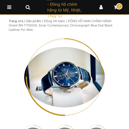
0
Trang chủ
/
Sản phẩm
/
Đồng Hồ Nam
/
ĐỒNG HỒ NAM CHÍNH HÃNG
Orient RN-TY0004L Solar Contemporary Chronograph Blue Dial Black
Leather For Men