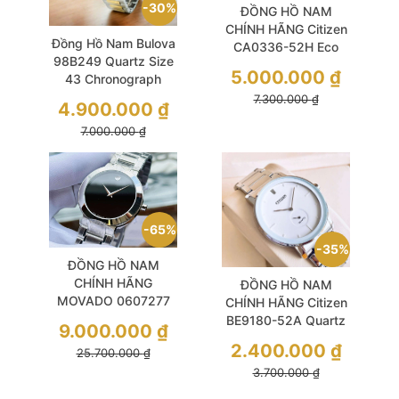
30%
ĐỒNG HỒ NAM
CHÍNH HÃNG Citizen
Đồng Hồ Nam Bulova
CA0336-52H Eco
98B249 Quartz Size
Drive Grey Dial
5.000.000
₫
43 Chronograph
Chronograph Silver
Demi Gold
7.300.000
₫
Stainless Steel For
4.900.000
₫
Men
7.000.000
₫
65%
35%
ĐỒNG HỒ NAM
CHÍNH HÃNG
ĐỒNG HỒ NAM
MOVADO 0607277
CHÍNH HÃNG Citizen
Quartz Black Size 40
BE9180-52A Quartz
9.000.000
₫
Phong Cách Sang
White Dial Silver
2.400.000
₫
25.700.000
₫
Trọng và Tinh Tế
Stainless Steel For
3.700.000
₫
Men