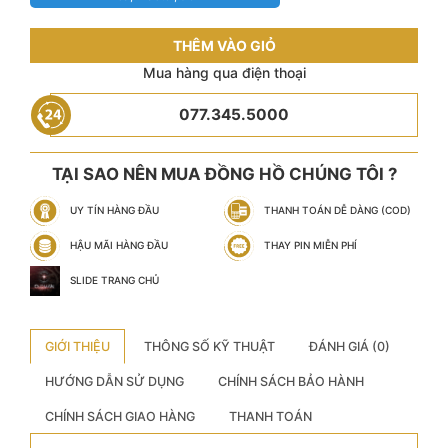
THÊM VÀO GIỎ
Mua hàng qua điện thoại
077.345.5000
TẠI SAO NÊN MUA ĐỒNG HỒ CHÚNG TÔI ?
UY TÍN HÀNG ĐẦU
THANH TOÁN DỄ DÀNG (COD)
HẬU MÃI HÀNG ĐẦU
THAY PIN MIỄN PHÍ
SLIDE TRANG CHỦ
GIỚI THIỆU
THÔNG SỐ KỸ THUẬT
ĐÁNH GIÁ (0)
HƯỚNG DẪN SỬ DỤNG
CHÍNH SÁCH BẢO HÀNH
CHÍNH SÁCH GIAO HÀNG
THANH TOÁN