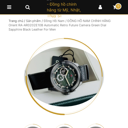
0
Trang chủ
/
Sản phẩm
/
Đồng Hồ Nam
/
ĐỒNG HỒ NAM CHÍNH HÃNG
Orient RA-AR0202E10B Automatic Retro Future Camera Green Dial
Sapphire Black Leather For Men