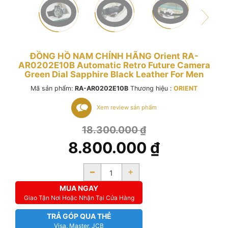
ĐỒNG HỒ NAM CHÍNH HÃNG Orient RA-
AR0202E10B Automatic Retro Future Camera
Green Dial Sapphire Black Leather For Men
Mã sản phẩm:
RA-AR0202E10B
Thương hiệu :
ORIENT
Xem review sản phẩm
18.300.000
₫
8.800.000
₫
-
+
MUA NGAY
Giao Tận Nơi Hoặc Nhận Tại Cửa Hàng
TRẢ GÓP QUA THẺ
Visa, Master, JCB