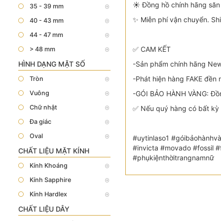
☀️ Đồng hồ chính hãng săn 
35 - 39 mm
✨ Miễn phí vận chuyển. Sh
40 - 43 mm
44 - 47 mm
✅ CAM KẾT
> 48 mm
HÌNH DẠNG MẶT SỐ
-Sản phẩm chính hãng New 
-Phát hiện hàng FAKE đền n
Tròn
Vuông
-GÓI BẢO HÀNH VÀNG: Đồng
Chữ nhật
✅ Nếu quý hàng có bất kỳ 
Đa giác
Oval
#uytinlaso1 #góibảohànhvà
#invicta #movado #fossil
CHẤT LIỆU MẶT KÍNH
#phụkiệnthờitrangnamnữ
Kính Khoáng
Kính Sapphire
Kính Hardlex
CHẤT LIỆU DÂY