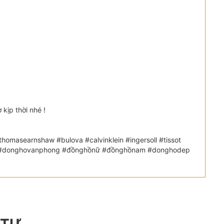
kịp thời nhé !
omasearnshaw #bulova #calvinklein #ingersoll #tissot
etic #donghovanphong #đồnghồnữ #đồnghồnam #donghodep