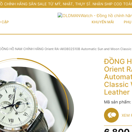
Ồ CHÍNH HÃNG SĂN SALE TỪ MỸ, NHẬT, THỤY SĨ. NHẬN SHIP COD TOÀ
 CẶP
KHUYẾN MÃI
PHỤ 
ĐỒNG HỒ NAM CHÍNH HÃNG Orient RA-AK0802S10B Automatic Sun and Moon Classic Wh
ĐỒNG H
Orient 
Automat
Classic 
Leather
Mã sản phẩm
XEM 