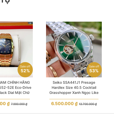
 TỰ
Sale off
Sale off
52%
53%
NAM CHÍNH HÃNG
Seiko SSA441J1 Presage
552-52E Eco-Drive
Hardlex Size 40.5 Cocktail
lack Dial Mặt Chữ
Grasshopper Xanh Ngọc Like
e & Stainless Steel
New
For Men
000
₫
6.500.000
₫
7.900.000
₫
13.700.000
₫