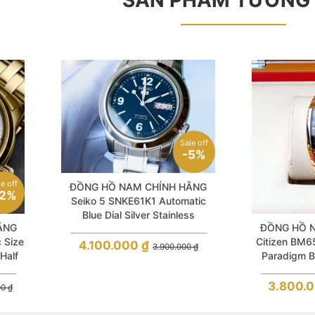
SẢN PHẨM TƯƠNG
Sale off
-5%
le off
ĐỒNG HỒ NAM CHÍNH HÃNG
2%
Seiko 5 SNKE61K1 Automatic
Blue Dial Silver Stainless
ÃNG
ĐỒNG HỒ 
 Size
Citizen BM6
4.100.000
₫
3.900.000
₫
Half
Paradigm B
p
Nhật Gold Cas
3.800.
00
₫