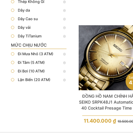
Thép Không Gỉ
Dây da
Dây Cao su
Dây vải
Dây TiTanium
MỨC CHỊU NƯỚC
Đi Mưa Nhỏ (3 ATM)
Đi Tắm (5 ATM)
Đi Bơi (10 ATM)
Sa
Lặn Biển (20 ATM)
4
ĐỒNG HỒ NAM CHÍNH H
SEIKO SRPK48J1 Automatic
40 Cocktail Presage Time 
and Half và Beer Jule
11.400.000
₫
19.500.0