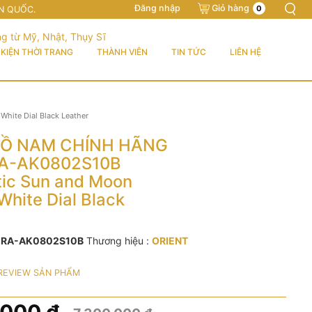
Đăng nhập
Giỏ hàng
0
N QUỐC.
KIỆN THỜI TRANG
THÀNH VIÊN
TIN TỨC
LIÊN HỆ
ite Dial Black Leather
Ồ NAM CHÍNH HÃNG
RA-AK0802S10B
ic Sun and Moon
White Dial Black
:
RA-AK0802S10B
Thương hiệu :
ORIENT
REVIEW SẢN PHẨM