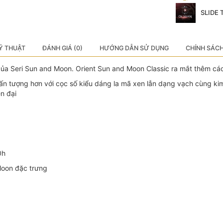
SLIDE
Ỹ THUẬT
ĐÁNH GIÁ (0)
HƯỚNG DẪN SỬ DỤNG
CHÍNH SÁC
 của Seri Sun and Moon. Orient Sun and Moon Classic ra mắt thêm c
 tượng hơn với cọc số kiểu dáng la mã xen lẫn dạng vạch cùng kim c
ện đại
0h
Moon đặc trưng