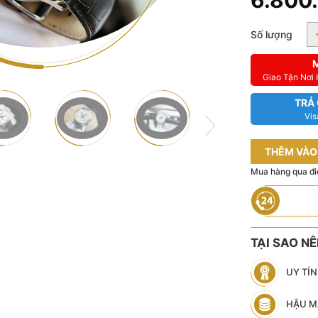
6.800
Số lượng
Giao Tận Nơi
TRẢ
Vis
THÊM VÀO
Mua hàng qua đi
TẠI SAO N
UY TÍ
HẬU M