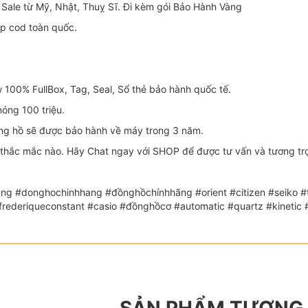
Sale từ Mỹ, Nhật, Thuỵ Sĩ. Đi kèm gói Bảo Hành Vàng
ip cod toàn quốc.
100% FullBox, Tag, Seal, Sổ thẻ bảo hành quốc tế.
óng 100 triệu.
 hồ sẽ được bảo hành về máy trong 3 năm.
thắc mắc nào. Hãy Chat ngay với SHOP để được tư vấn và tương trợ 
ng #donghochinhhang #đồnghồchínhhãng #orient #citizen #seiko #th
 #frederiqueconstant #casio #đồnghồcơ #automatic #quartz #kin