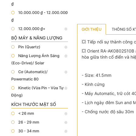
₫
10.000.000 ₫ - 12.000.000
₫
12.000.000 ₫+
GIỚI THIỆU
THÔNG SỐ K
BỘ MÁY & NĂNG LƯỢNG
💥 Tiếp nối sự thành công
Pin (Quartz)
💥 Orient RA-AK0802S10B ấn
Năng Lượng Ánh Sáng
hòa giữa tính cổ điển và hi
(Eco-Drive)/ Solar
Cơ (Automatic)/
- Size: 41.5mm
Powermatic 80
- Kính cứng
Kinetic (Vừa Pin – Vừa Tự
- Máy Automatic, trữ cót 4
Động)
- Lịch ngày đêm Sun and 
KÍCH THƯỚC MẶT SỐ
- Chống nước độ sâu 30m
< 26 mm
26 - 29 mm
30 - 34 mm