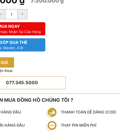
.000
₫
7.300.000
₫
-
+
MUA NGAY
 Hoặc Nhận Tại Cửa Hàng
 GÓP QUA THẺ
a, Master, JCB
 GIỎ
ện thoại
077.345.5000
ÊN MUA ĐỒNG HỒ CHÚNG TÔI ?
N HÀNG ĐẦU
THANH TOÁN DỄ DÀNG (COD)
ÃI HÀNG ĐẦU
THAY PIN MIỄN PHÍ