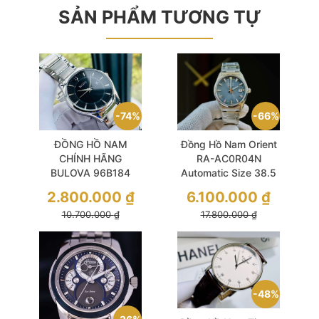
SẢN PHẨM TƯƠNG TỰ
74%
66%
ĐỒNG HỒ NAM
Đồng Hồ Nam Orient
CHÍNH HÃNG
RA-AC0R04N
BULOVA 96B184
Automatic Size 38.5
Quartz Black Dial
Stretto Date 75th
2.800.000
₫
6.100.000
₫
Silver Stainless Steel
Anniversary Limited
10.700.000
₫
17.800.000
₫
For Men
Edition
48%