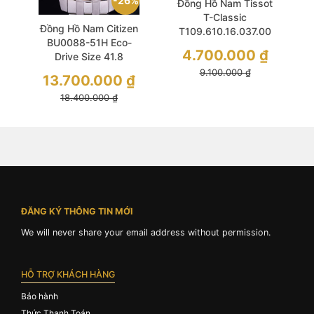
26%
Đồng Hồ Nam Tissot
T-Classic
Đồng Hồ Nam Citizen
T109.610.16.037.00
BU0088-51H Eco-
Everytime Quartz
4.700.000
₫
Drive Size 41.8
Size 42 White Dial
Calendrier Moon
9.100.000
₫
13.700.000
₫
Phase Dây Thép
18.400.000
₫
ĐĂNG KÝ THÔNG TIN MỚI
We will never share your email address without permission.
HỖ TRỢ KHÁCH HÀNG
Bảo hành
Thức Thanh Toán