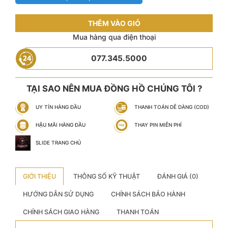
THÊM VÀO GIỎ
Mua hàng qua điện thoại
077.345.5000
TẠI SAO NÊN MUA ĐỒNG HỒ CHÚNG TÔI ?
UY TÍN HÀNG ĐẦU
THANH TOÁN DỄ DÀNG (COD)
HẬU MÃI HÀNG ĐẦU
THAY PIN MIỄN PHÍ
SLIDE TRANG CHỦ
GIỚI THIỆU
THÔNG SỐ KỸ THUẬT
ĐÁNH GIÁ (0)
HƯỚNG DẪN SỬ DỤNG
CHÍNH SÁCH BẢO HÀNH
CHÍNH SÁCH GIAO HÀNG
THANH TOÁN