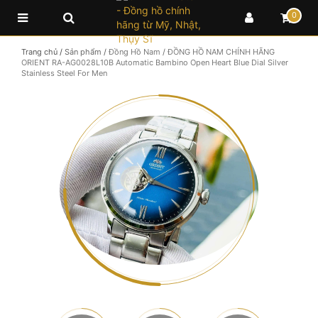
0
Trang chủ
/
Sản phẩm
/
Đồng Hồ Nam
/
ĐỒNG HỒ NAM CHÍNH HÃNG
ORIENT RA-AG0028L10B Automatic Bambino Open Heart Blue Dial Silver
Stainless Steel For Men