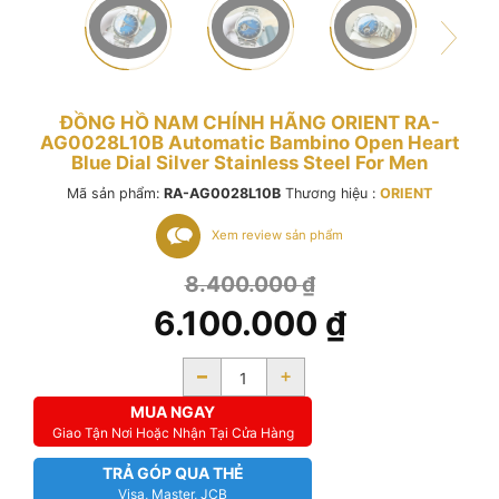
ĐỒNG HỒ NAM CHÍNH HÃNG ORIENT RA-
AG0028L10B Automatic Bambino Open Heart
Blue Dial Silver Stainless Steel For Men
Mã sản phẩm:
RA-AG0028L10B
Thương hiệu :
ORIENT
Xem review sản phẩm
8.400.000
₫
6.100.000
₫
-
+
MUA NGAY
Giao Tận Nơi Hoặc Nhận Tại Cửa Hàng
TRẢ GÓP QUA THẺ
Visa, Master, JCB