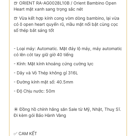
🍺 ORIENT RA-AG0028L10B / Orient Bambino Open
Heart mặt xanh sang trọng sắc nét
🍺 Vừa kết hợp kính cong vòm dòng bambino, lại vừa
có ô open heart quyến rũ, mầu mặt nổi bật cùng cọc
số thép bắt sáng tốt
- Loại máy: Automatic. Mặt đáy lộ máy, máy automatic
có lên cót tay giữ giờ 40 tiếng
- Kính: Mặt kính khoáng cứng cường lực
- Dây và Vỏ Thép không gỉ 316L
- Đường kính mặt số: 40.5mm
- Độ Chịu nước: 50m
☀️ Đồng hồ chính hãng săn Sale từ Mỹ, Nhật, Thuỵ Sĩ.
Đi kèm gói Bảo Hành Vàng
✅ CAM KẾT