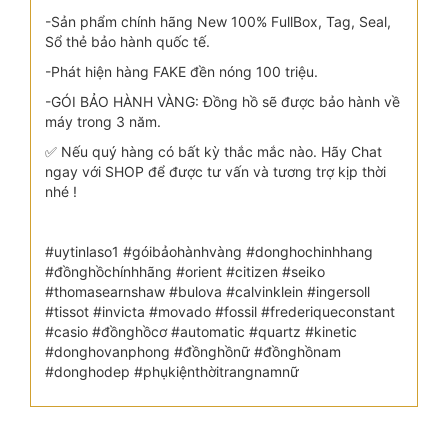
-Sản phẩm chính hãng New 100% FullBox, Tag, Seal,
Sổ thẻ bảo hành quốc tế.
-Phát hiện hàng FAKE đền nóng 100 triệu.
-GÓI BẢO HÀNH VÀNG: Đồng hồ sẽ được bảo hành về
máy trong 3 năm.
✅ Nếu quý hàng có bất kỳ thắc mắc nào. Hãy Chat
ngay với SHOP để được tư vấn và tương trợ kịp thời
nhé !
#uytinlaso1 #góibảohànhvàng #donghochinhhang
#đồnghồchínhhãng #orient #citizen #seiko
#thomasearnshaw #bulova #calvinklein #ingersoll
#tissot #invicta #movado #fossil #frederiqueconstant
#casio #đồnghồcơ #automatic #quartz #kinetic
#donghovanphong #đồnghồnữ #đồnghồnam
#donghodep #phụkiệnthờitrangnamnữ