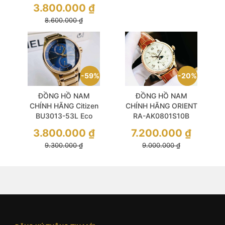
Men
Grey Tone Sports
3.800.000
₫
8.600.000
₫
20%
59%
ĐỒNG HỒ NAM
ĐỒNG HỒ NAM
CHÍNH HÃNG ORIENT
CHÍNH HÃNG Citizen
RA-AK0801S10B
BU3013-53L Eco
AUTOMATIC
Drive Blue Dial Gold
7.200.000
₫
3.800.000
₫
BAMBINO SUN AND
Case & Stainless
9.000.000
₫
9.300.000
₫
MOON WHITE DIAL
Steel For Men
ORANGE LEATHER
FOR MEN