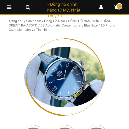
0
Trang chủ
/
Sản phẩm
/
Đồng Hồ Nam
/
ĐỒNG HỒ NAM CHÍNH HÃNG
ORIENT RA-AC0F11L10B Automatic Contemporary Blue Size 41.5 Phong
Cách Lịch Lãm và Tinh Tế