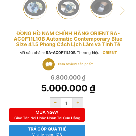
ĐỒNG HỒ NAM CHÍNH HÃNG ORIENT RA-
AC0F11L10B Automatic Contemporary Blue
Size 41.5 Phong Cách Lịch Lãm và Tinh Tế
Mã sản phẩm:
RA-AC0F11L10B
Thương hiệu :
ORIENT
Xem review sản phẩm
6.800.000
₫
5.000.000
₫
-
+
MUA NGAY
Giao Tận Nơi Hoặc Nhận Tại Cửa Hàng
TRẢ GÓP QUA THẺ
Visa, Master, JCB