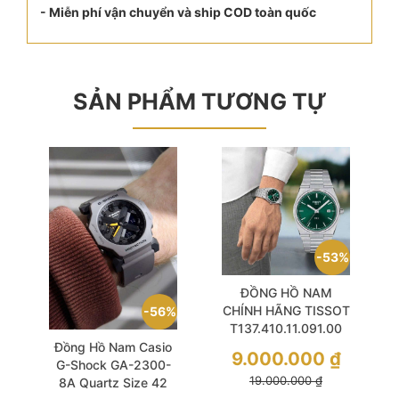
- Miễn phí vận chuyển và ship COD toàn quốc
SẢN PHẨM TƯƠNG TỰ
53%
ĐỒNG HỒ NAM
CHÍNH HÃNG TISSOT
56%
T137.410.11.091.00
PRX Quartz Green
Đồng Hồ Nam Casio
9.000.000
₫
Dial Sapphire Silver
G-Shock GA-2300-
19.000.000
₫
Stainless Steel For
8A Quartz Size 42