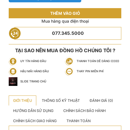
THÊM VÀO GIỎ
Mua hàng qua điện thoại
077.345.5000
TẠI SAO NÊN MUA ĐỒNG HỒ CHÚNG TÔI ?
UY TÍN HÀNG ĐẦU
THANH TOÁN DỄ DÀNG (COD)
HẬU MÃI HÀNG ĐẦU
THAY PIN MIỄN PHÍ
SLIDE TRANG CHỦ
GIỚI THIỆU
THÔNG SỐ KỸ THUẬT
ĐÁNH GIÁ (0)
HƯỚNG DẪN SỬ DỤNG
CHÍNH SÁCH BẢO HÀNH
CHÍNH SÁCH GIAO HÀNG
THANH TOÁN