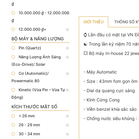
₫
10.000.000 ₫ - 12.000.000
₫
GIỚI THIỆU
THÔNG SỐ K
12.000.000 ₫+
⌚️ Lần đầu có mặt tại VN 
BỘ MÁY & NĂNG LƯỢNG
☯️ Trong lần kỷ niệm 70 nă
Pin (Quartz)
💥 Bộ máy In-house 22 jewe
Năng Lượng Ánh Sáng
(Eco-Drive)/ Solar
- Máy Automatic
Cơ (Automatic)/
Powermatic 80
- Size : 43mm fom gọn ôm 
Kinetic (Vừa Pin – Vừa Tự
- Dial dạ quang cực sáng
Động)
- Kính Cứng Cong
KÍCH THƯỚC MẶT SỐ
- Viền benzel khía sắc sảo
< 26 mm
- Chống nước siêu khủng 
26 - 29 mm
30 - 34 mm