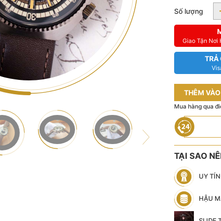
Số lượng
Giao Tận Nơi
TRẢ
Vis
THÊM VÀO
Mua hàng qua đi
TẠI SAO N
UY TÍ
HẬU M
SLIDE