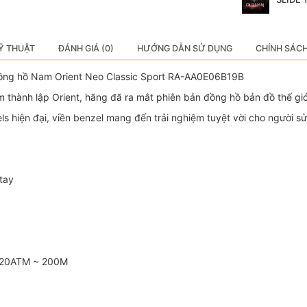
Ỹ THUẬT
ĐÁNH GIÁ (0)
HƯỚNG DẪN SỬ DỤNG
CHÍNH SÁC
Đồng hồ Nam Orient Neo Classic Sport RA-AA0E06B19B
m thành lập Orient, hãng đã ra mắt phiên bản đồng hồ bản đồ thế gi
ls hiện đại, viền benzel mang đến trải nghiệm tuyệt vời cho người s
tay
: 20ATM ~ 200M