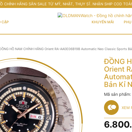
Ồ CHÍNH HÃNG SĂN SALE TỪ MỸ, NHẬT, THỤY SĨ. NHẬN SHIP COD TOÀ
 CẶP
KHUYẾN MÃI
PHỤ 
ĐỒNG HỒ NAM CHÍNH HÃNG Orient RA-AA0E06B19B Automatic Neo Classic Sports Bả
ĐỒNG H
Orient 
Automat
Bản Kỉ 
Mã sản phẩm
XEM 
6.800