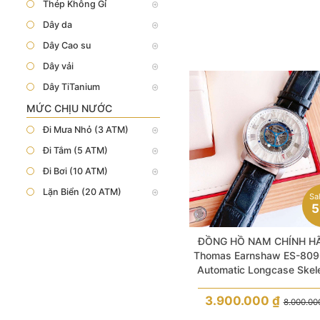
Thép Không Gỉ
Dây da
Dây Cao su
Dây vải
Dây TiTanium
MỨC CHỊU NƯỚC
Đi Mưa Nhỏ (3 ATM)
Đi Tắm (5 ATM)
Đi Bơi (10 ATM)
Lặn Biển (20 ATM)
Sa
5
ĐỒNG HỒ NAM CHÍNH H
Thomas Earnshaw ES-809
Automatic Longcase Skel
White Dial Brown Leather
Men
3.900.000
₫
8.000.0