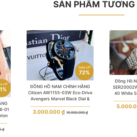
SẢN PHẨM TƯƠNG
Sale off
72%
Đồng Hồ N
le off
ĐỒNG HỒ NAM CHÍNH HÃNG
SER20002W
1%
Citizen AW1155-03W Eco-Drive
40 White S
Avengers Marvel Black Dial &
ÃNG
Silicone Strap For Men
5.000.
6-01
3.000.000
₫
10.900.000
₫
eton
 For
00
₫