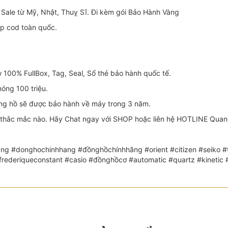
Sale từ Mỹ, Nhật, Thuỵ Sĩ. Đi kèm gói Bảo Hành Vàng
ip cod toàn quốc.
100% FullBox, Tag, Seal, Sổ thẻ bảo hành quốc tế.
óng 100 triệu.
 hồ sẽ được bảo hành về máy trong 3 năm.
thắc mắc nào. Hãy Chat ngay với SHOP hoặc liên hệ HOTLINE Quang:
ng #donghochinhhang #đồnghồchínhhãng #orient #citizen #seiko #th
 #frederiqueconstant #casio #đồnghồcơ #automatic #quartz #kin