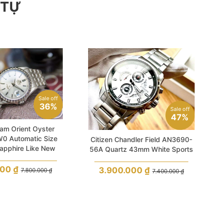
 TỰ
Sale off
36%
Sale off
47%
am Orient Oyster
0 Automatic Size
Citizen Chandler Field AN3690-
apphire Like New
56A Quartz 43mm White Sports
000
₫
3.900.000
₫
7.800.000
₫
7.400.000
₫