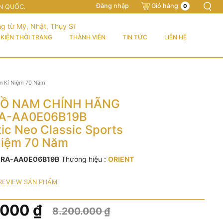
Đăng nhập
Giỏ hàng
0
N QUỐC.
KIỆN THỜI TRANG
THÀNH VIÊN
TIN TỨC
LIÊN HỆ
n Kỉ Niệm 70 Năm
Ồ NAM CHÍNH HÃNG
RA-AA0E06B19B
ic Neo Classic Sports
Niệm 70 Năm
:
RA-AA0E06B19B
Thương hiệu :
ORIENT
REVIEW SẢN PHẨM
.000
₫
8.200.000
₫