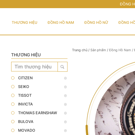
ĐỒNG H
THƯƠNG HIỆU
ĐỒNG HỒ NAM
ĐỒNG HỒ NỮ
ĐỒNG HỒ
Trang chủ
/
Sản phẩm
/
Đồng Hồ Nam
/
THƯƠNG HIỆU
CITIZEN
SEIKO
TISSOT
INVICTA
THOMAS EARNSHAW
BULOVA
MOVADO