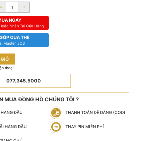
-
+
MUA NGAY
 Hoặc Nhận Tại Cửa Hàng
 GÓP QUA THẺ
a, Master, JCB
 GIỎ
ện thoại
077.345.5000
ÊN MUA ĐỒNG HỒ CHÚNG TÔI ?
N HÀNG ĐẦU
THANH TOÁN DỄ DÀNG (COD)
ÃI HÀNG ĐẦU
THAY PIN MIỄN PHÍ
 TRANG CHỦ