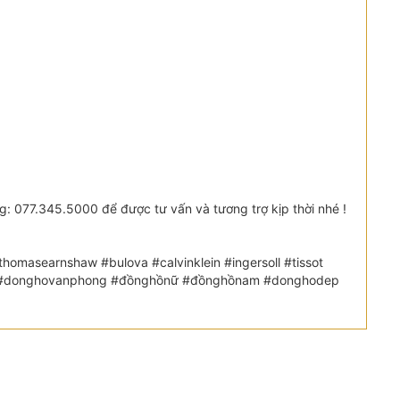
 077.345.5000 để được tư vấn và tương trợ kịp thời nhé !
omasearnshaw #bulova #calvinklein #ingersoll #tissot
etic #donghovanphong #đồnghồnữ #đồnghồnam #donghodep