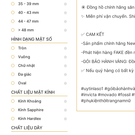
35 - 39 mm
☀️ Đồng hồ chính hãng săn 
40 - 43 mm
✨ Miễn phí vận chuyển. Sh
44 - 47 mm
> 48 mm
✅ CAM KẾT
HÌNH DẠNG MẶT SỐ
-Sản phẩm chính hãng New 
Tròn
-Phát hiện hàng FAKE đền n
Vuông
-GÓI BẢO HÀNH VÀNG: Đồng
Chữ nhật
✅ Nếu quý hàng có bất kỳ 
Đa giác
Oval
#uytinlaso1 #góibảohànhvà
CHẤT LIỆU MẶT KÍNH
#invicta #movado #fossil
#phụkiệnthờitrangnamnữ
Kính Khoáng
Kính Sapphire
Kính Hardlex
CHẤT LIỆU DÂY