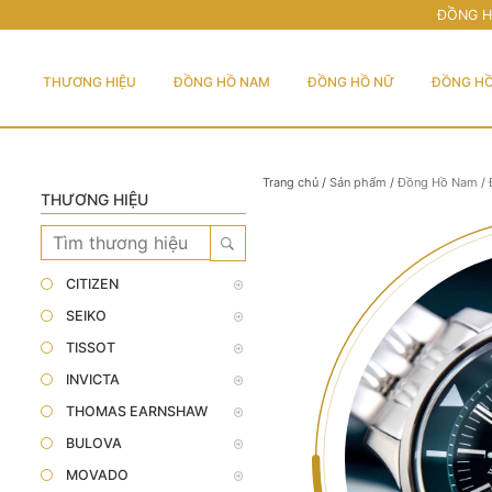
ĐỒNG H
THƯƠNG HIỆU
ĐỒNG HỒ NAM
ĐỒNG HỒ NỮ
ĐỒNG HỒ
Trang chủ
/
Sản phẩm
/
Đồng Hồ Nam
/
THƯƠNG HIỆU
CITIZEN
SEIKO
TISSOT
INVICTA
THOMAS EARNSHAW
BULOVA
MOVADO