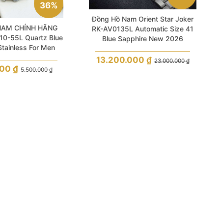
36%
Đồng Hồ Nam Orient Star Joker
NAM CHÍNH HÃNG
RK-AV0135L Automatic Size 41
10-55L Quartz Blue
Blue Sapphire New 2026
 Stainless For Men
13.200.000
₫
23.000.000
₫
000
₫
5.500.000
₫