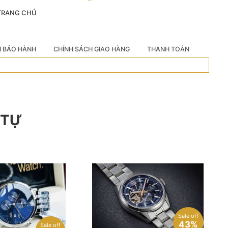
 TRANG CHỦ
H BẢO HÀNH
CHÍNH SÁCH GIAO HÀNG
THANH TOÁN
 TỰ
Sale off
43%
Sale off