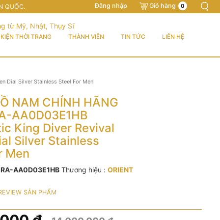
Đăng nhập
Giỏ hàng
0
N QUỐC.
KIỆN THỜI TRANG
THÀNH VIÊN
TIN TỨC
LIÊN HỆ
ial Silver Stainless Steel For Men
Ồ NAM CHÍNH HÃNG
 RA-AA0D03E1HB
c King Diver Revival
al Silver Stainless
or Men
:
RA-AA0D03E1HB
Thương hiệu :
ORIENT
REVIEW SẢN PHẨM