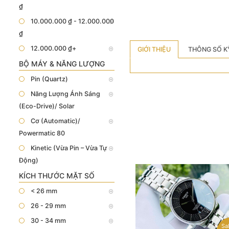
₫
10.000.000 ₫ - 12.000.000
₫
12.000.000 ₫+
GIỚI THIỆU
THÔNG SỐ K
BỘ MÁY & NĂNG LƯỢNG
Pin (Quartz)
Năng Lượng Ánh Sáng
(Eco-Drive)/ Solar
Cơ (Automatic)/
Powermatic 80
Kinetic (Vừa Pin – Vừa Tự
Động)
KÍCH THƯỚC MẶT SỐ
< 26 mm
26 - 29 mm
30 - 34 mm
Sa