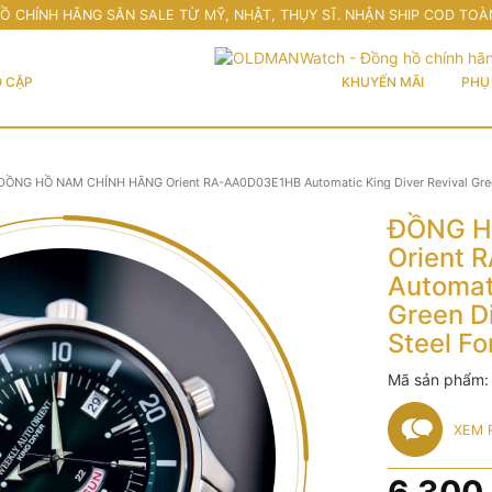
Ồ CHÍNH HÃNG SĂN SALE TỪ MỸ, NHẬT, THỤY SĨ. NHẬN SHIP COD TOÀ
 CẶP
KHUYẾN MÃI
PHỤ 
ĐỒNG HỒ NAM CHÍNH HÃNG Orient RA-AA0D03E1HB Automatic King Diver Revival Green D
ĐỒNG H
Orient
Automati
Green Di
Steel F
Mã sản phẩm
XEM 