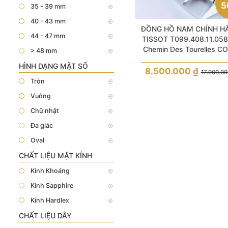
5
35 - 39 mm
40 - 43 mm
ĐỒNG HỒ NAM CHÍNH H
44 - 47 mm
TISSOT T099.408.11.058
Chemin Des Tourelles C
> 48 mm
Black Dial Sapphire Silver
HÌNH DẠNG MẶT SỐ
Lướt 99%
8.500.000
₫
17.000.0
Tròn
Vuông
Chữ nhật
Đa giác
Oval
CHẤT LIỆU MẶT KÍNH
Kính Khoáng
Kính Sapphire
Kính Hardlex
CHẤT LIỆU DÂY