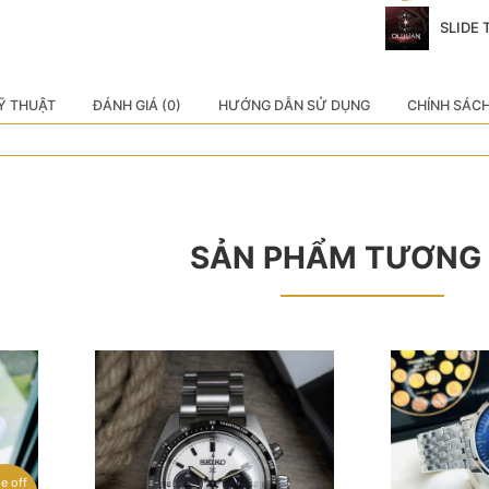
SLIDE
Ỹ THUẬT
ĐÁNH GIÁ (0)
HƯỚNG DẪN SỬ DỤNG
CHÍNH SÁC
SẢN PHẨM TƯƠNG
le off