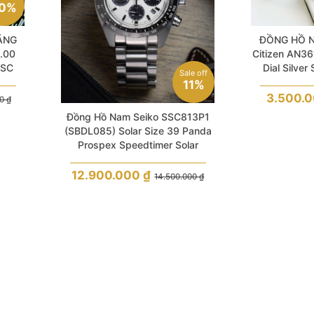
0%
ÃNG
ĐỒNG HỒ 
.00
Citizen AN36
OSC
Dial Silver
Sale off
 Hàng
11%
3.500.
00
₫
Đồng Hồ Nam Seiko SSC813P1
(SBDL085) Solar Size 39 Panda
Prospex Speedtimer Solar
Chronograph
12.900.000
₫
14.500.000
₫