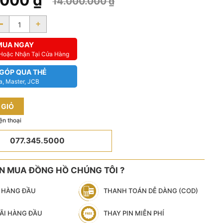
.000
₫
14.000.000
₫
-
+
MUA NGAY
 Hoặc Nhận Tại Cửa Hàng
 GÓP QUA THẺ
a, Master, JCB
 GIỎ
ện thoại
077.345.5000
ÊN MUA ĐỒNG HỒ CHÚNG TÔI ?
N HÀNG ĐẦU
THANH TOÁN DỄ DÀNG (COD)
ÃI HÀNG ĐẦU
THAY PIN MIỄN PHÍ