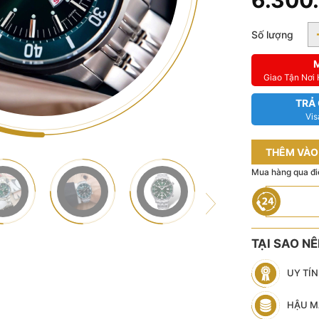
6.300
Số lượng
Giao Tận Nơi
TRẢ
Vis
THÊM VÀO
Mua hàng qua đi
TẠI SAO N
UY TÍ
HẬU M