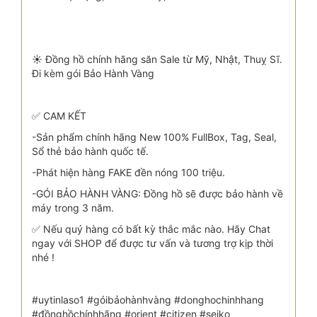
☀️ Đồng hồ chính hãng săn Sale từ Mỹ, Nhật, Thuỵ Sĩ.
Đi kèm gói Bảo Hành Vàng
✅ CAM KẾT
-Sản phẩm chính hãng New 100% FullBox, Tag, Seal,
Sổ thẻ bảo hành quốc tế.
-Phát hiện hàng FAKE đền nóng 100 triệu.
-GÓI BẢO HÀNH VÀNG: Đồng hồ sẽ được bảo hành về
máy trong 3 năm.
✅ Nếu quý hàng có bất kỳ thắc mắc nào. Hãy Chat
ngay với SHOP để được tư vấn và tương trợ kịp thời
nhé !
#uytinlaso1 #góibảohànhvàng #donghochinhhang
#đồnghồchínhhãng #orient #citizen #seiko