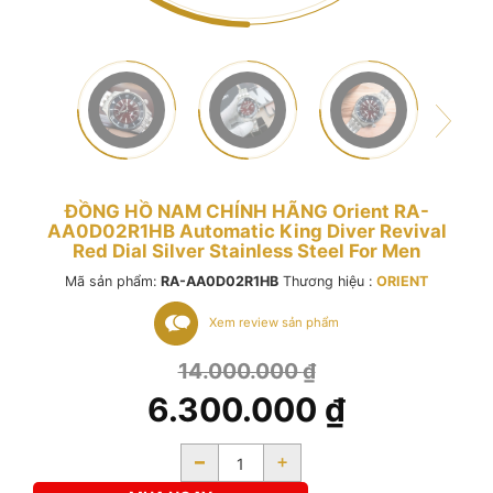
ĐỒNG HỒ NAM CHÍNH HÃNG Orient RA-
AA0D02R1HB Automatic King Diver Revival
Red Dial Silver Stainless Steel For Men
Mã sản phẩm:
RA-AA0D02R1HB
Thương hiệu :
ORIENT
Xem review sản phẩm
14.000.000
₫
6.300.000
₫
-
+