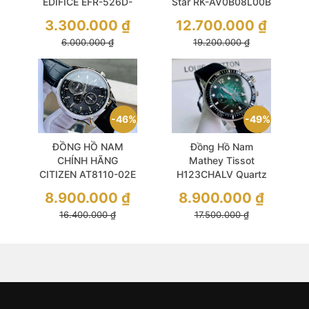
EDIFICE EFR-526D-
Star RK-AV0B08L00B
7A Quartz Size 42
(RK-AV0B08L)
3.300.000
₫
12.700.000
₫
Thiết kế lịch lãm và
Automatic
6.000.000
₫
19.200.000
₫
sang trọng
Mechanical
Contemporary Grey
Dial Sapphire
46%
49%
ĐỒNG HỒ NAM
Đồng Hồ Nam
CHÍNH HÃNG
Mathey Tissot
CITIZEN AT8110-02E
H123CHALV Quartz
Eco-Drive Size 43
Size 42.5 Lagoon
8.900.000
₫
8.900.000
₫
World Time
16.400.000
₫
17.500.000
₫
Chronograph A-T