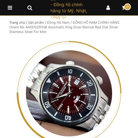
0
Trang chủ
/
Sản phẩm
/
Đồng Hồ Nam
/
ĐỒNG HỒ NAM CHÍNH HÃNG
Orient RA-AA0D02R1HB Automatic King Diver Revival Red Dial Silver
Stainless Steel For Men