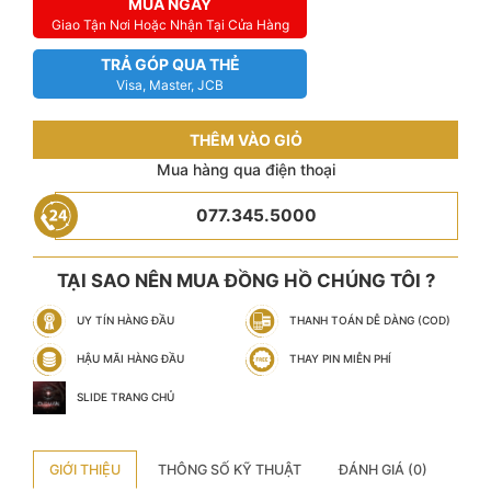
MUA NGAY
Giao Tận Nơi Hoặc Nhận Tại Cửa Hàng
TRẢ GÓP QUA THẺ
Visa, Master, JCB
THÊM VÀO GIỎ
Mua hàng qua điện thoại
077.345.5000
TẠI SAO NÊN MUA ĐỒNG HỒ CHÚNG TÔI ?
UY TÍN HÀNG ĐẦU
THANH TOÁN DỄ DÀNG (COD)
HẬU MÃI HÀNG ĐẦU
THAY PIN MIỄN PHÍ
SLIDE TRANG CHỦ
GIỚI THIỆU
THÔNG SỐ KỸ THUẬT
ĐÁNH GIÁ (0)