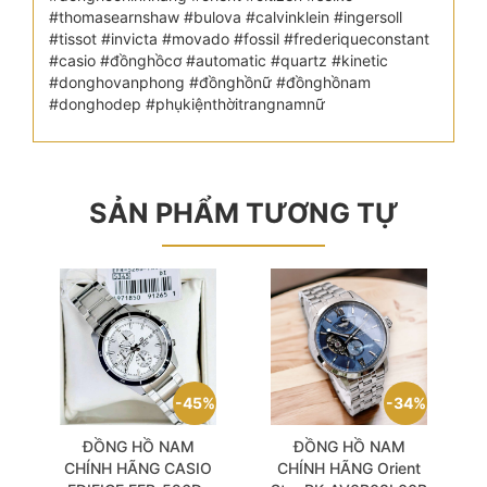
#thomasearnshaw #bulova #calvinklein #ingersoll
#tissot #invicta #movado #fossil #frederiqueconstant
#casio #đồnghồcơ #automatic #quartz #kinetic
#donghovanphong #đồnghồnữ #đồnghồnam
#donghodep #phụkiệnthờitrangnamnữ
SẢN PHẨM TƯƠNG TỰ
45%
34%
ĐỒNG HỒ NAM
ĐỒNG HỒ NAM
CHÍNH HÃNG CASIO
CHÍNH HÃNG Orient