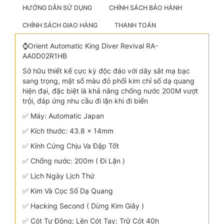
HƯỚNG DẪN SỬ DỤNG
CHÍNH SÁCH BẢO HÀNH
CHÍNH SÁCH GIAO HÀNG
THANH TOÁN
⌚Orient Automatic King Diver Revival RA-
AA0D02R1HB
Sở hữu thiết kế cực kỳ độc đáo với dây sắt mạ bạc
sang trọng, mặt số màu đỏ phối kim chỉ số dạ quang
hiện đại, đặc biệt là khả năng chống nước 200M vượt
trội, đáp ứng nhu cầu đi lặn khi đi biển
✅ Máy: Automatic Japan
✅ Kích thước: 43.8 x 14mm
✅ Kính Cứng Chịu Va Đập Tốt
✅ Chống nước: 200m ( Đi Lặn )
✅ Lịch Ngày Lịch Thứ
✅ Kim Và Cọc Số Dạ Quang
✅ Hacking Second ( Dừng Kim Giây )
✅ Cót Tự Động; Lên Cót Tay; Trữ Cót 40h