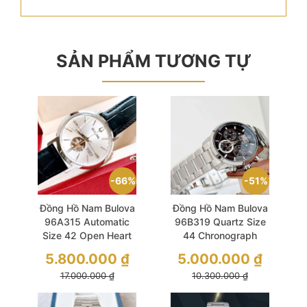
SẢN PHẨM TƯƠNG TỰ
66%
51%
Đồng Hồ Nam Bulova
Đồng Hồ Nam Bulova
96A315 Automatic
96B319 Quartz Size
Size 42 Open Heart
44 Chronograph
Dây Da Vân
Striking Black Dial
5.800.000
₫
5.000.000
₫
17.000.000
₫
10.300.000
₫