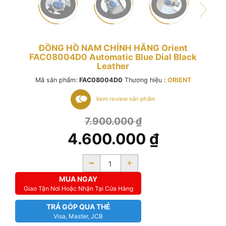
ĐỒNG HỒ NAM CHÍNH HÃNG Orient
FAC08004D0 Automatic Blue Dial Black
Leather
Mã sản phẩm:
FAC08004D0
Thương hiệu :
ORIENT
Xem review sản phẩm
7.900.000
₫
4.600.000
₫
-
+
MUA NGAY
Giao Tận Nơi Hoặc Nhận Tại Cửa Hàng
TRẢ GÓP QUA THẺ
Visa, Master, JCB