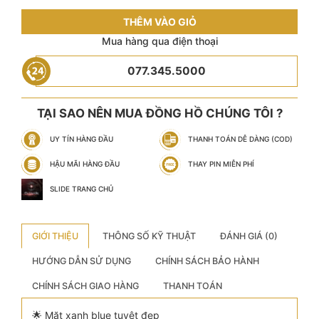
THÊM VÀO GIỎ
Mua hàng qua điện thoại
077.345.5000
TẠI SAO NÊN MUA ĐỒNG HỒ CHÚNG TÔI ?
UY TÍN HÀNG ĐẦU
THANH TOÁN DỄ DÀNG (COD)
HẬU MÃI HÀNG ĐẦU
THAY PIN MIỄN PHÍ
SLIDE TRANG CHỦ
GIỚI THIỆU
THÔNG SỐ KỸ THUẬT
ĐÁNH GIÁ (0)
HƯỚNG DẪN SỬ DỤNG
CHÍNH SÁCH BẢO HÀNH
CHÍNH SÁCH GIAO HÀNG
THANH TOÁN
🌟 Mặt xanh blue tuyệt đẹp