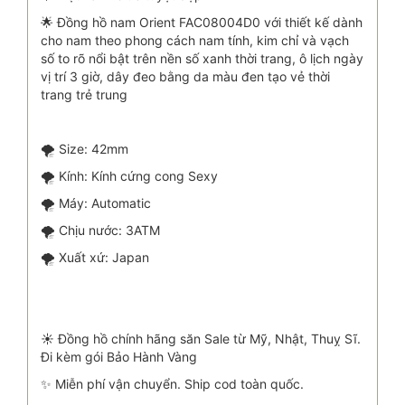
🌟 Đồng hồ nam Orient FAC08004D0 với thiết kế dành
cho nam theo phong cách nam tính, kim chỉ và vạch
số to rõ nổi bật trên nền số xanh thời trang, ô lịch ngày
vị trí 3 giờ, dây đeo bằng da màu đen tạo vẻ thời
trang trẻ trung
🌪 Size: 42mm
🌪 Kính: Kính cứng cong Sexy
🌪 Máy: Automatic
🌪 Chịu nước: 3ATM
🌪 Xuất xứ: Japan
☀️ Đồng hồ chính hãng săn Sale từ Mỹ, Nhật, Thuỵ Sĩ.
Đi kèm gói Bảo Hành Vàng
✨ Miễn phí vận chuyển. Ship cod toàn quốc.