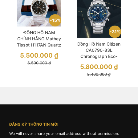
15%
31%
ĐỒNG HỒ NAM
CHÍNH HÃNG Mathey
Đồng Hồ Nam Citizen
Tissot H117AN Quartz
CA0790-83L
PRX Collection Black
5.500.000
₫
Chronograph Eco-
Dial Sapphire Silver
Drive Size 43 Blue
6.500.000
₫
Stainless Steel For
5.800.000
₫
Dial
Men
8.400.000
₫
ĐĂNG KÝ THÔNG TIN MỚI
We will never share your email address without permission.