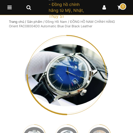
0
Trang chủ
/
Sản phẩm
/
Đồng Hồ Nam
/
ĐỒNG HỒ NAM CHÍNH HÃNG
Orient FAC08004D0 Automatic Blue Dial Black Leather