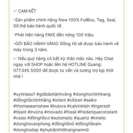
✅ CAM KẾT
-Sản phẩm chính hãng New 100% FullBox, Tag, Seal,
Sổ thẻ bảo hành quốc tế.
-Phát hiện hàng FAKE đền nóng 100 triệu.
-GÓI BẢO HÀNH VÀNG: Đồng hồ sẽ được bảo hành về
máy trong 3 năm.
✅ Nếu quý hàng có bất kỳ thắc mắc nào. Hãy Chat
ngay với SHOP hoặc liên hệ HOTLINE Quang:
077.345.5000 để được tư vấn và tương trợ kịp thời
nhé !
#uytinlaso1 #góibảohànhvàng #donghochinhhang
#đồnghồchínhhãng #orient #citizen #seiko
#thomasearnshaw #bulova #calvinklein #ingersoll
#tissot #invicta #movado #fossil #frederiqueconstant
#casio #đồnghồcơ #automatic #quartz #kinetic
#donghovanphong #đồnghồnữ #đồnghồnam
#donghodep #phụkiệnthờitrangnamnữ