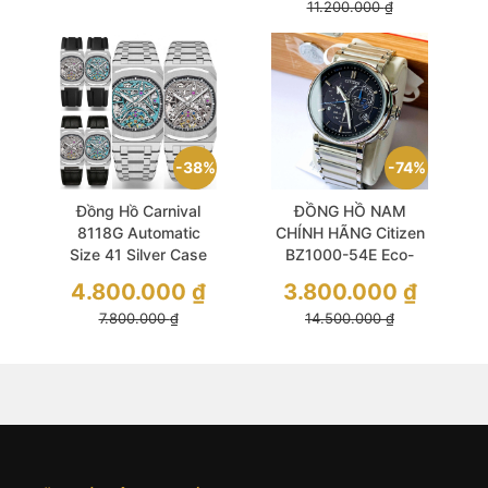
11.200.000
₫
38%
74%
Đồng Hồ Carnival
ĐỒNG HỒ NAM
8118G Automatic
CHÍNH HÃNG Citizen
Size 41 Silver Case
BZ1000-54E Eco-
Drive Proximity
4.800.000
₫
3.800.000
₫
Pryzm Silver
7.800.000
₫
14.500.000
₫
Stainless Steel For
Men