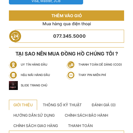
Visa, Master, JCB
THÊM VÀO GIỎ
Mua hàng qua điện thoại
077.345.5000
TẠI SAO NÊN MUA ĐỒNG HỒ CHÚNG TÔI ?
UY TÍN HÀNG ĐẦU
THANH TOÁN DỄ DÀNG (COD)
HẬU MÃI HÀNG ĐẦU
THAY PIN MIỄN PHÍ
SLIDE TRANG CHỦ
GIỚI THIỆU
THÔNG SỐ KỸ THUẬT
ĐÁNH GIÁ (0)
HƯỚNG DẪN SỬ DỤNG
CHÍNH SÁCH BẢO HÀNH
CHÍNH SÁCH GIAO HÀNG
THANH TOÁN