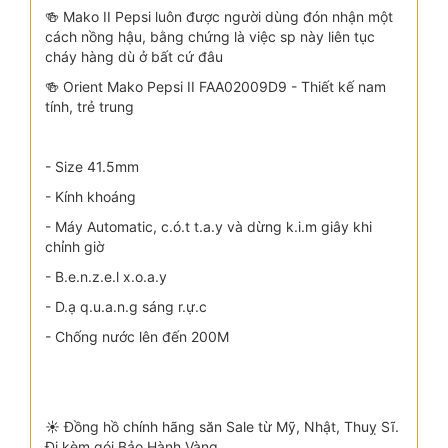
🍻 Mako II Pepsi luôn được người dùng đón nhận một
cách nồng hậu, bằng chứng là việc sp này liên tục
cháy hàng dù ở bất cứ đâu
🍻 Orient Mako Pepsi II FAA02009D9 - Thiết kế nam
tính, trẻ trung
- Size 41.5mm
- Kính khoáng
- Máy Automatic, c.ó.t t.a.y và dừng k.i.m giây khi
chỉnh giờ
- B.e.n.z.e.l x.o.a.y
- D.ạ q.u.a.n.g sáng r.ự.c
- Chống nước lên đến 200M
☀️ Đồng hồ chính hãng săn Sale từ Mỹ, Nhật, Thuỵ Sĩ.
Đi kèm gói Bảo Hành Vàng