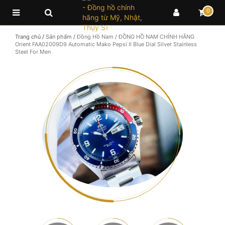
0
Trang chủ
/
Sản phẩm
/
Đồng Hồ Nam
/
ĐỒNG HỒ NAM CHÍNH HÃNG
Orient FAA02009D9 Automatic Mako Pepsi II Blue Dial Silver Stainless
Steel For Men