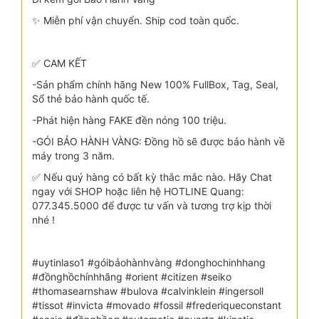
✨ Miễn phí vận chuyển. Ship cod toàn quốc.
✅ CAM KẾT
-Sản phẩm chính hãng New 100% FullBox, Tag, Seal,
Sổ thẻ bảo hành quốc tế.
-Phát hiện hàng FAKE đền nóng 100 triệu.
-GÓI BẢO HÀNH VÀNG: Đồng hồ sẽ được bảo hành về
máy trong 3 năm.
✅ Nếu quý hàng có bất kỳ thắc mắc nào. Hãy Chat
ngay với SHOP hoặc liên hệ HOTLINE Quang:
077.345.5000 để được tư vấn và tương trợ kịp thời
nhé !
#uytinlaso1 #góibảohànhvàng #donghochinhhang
#đồnghồchínhhãng #orient #citizen #seiko
#thomasearnshaw #bulova #calvinklein #ingersoll
#tissot #invicta #movado #fossil #frederiqueconstant