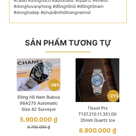
#casio #đồnghồcơ #automatic #quartz #kinetic
#donghovanphong #đồnghồnữ #đồnghồnam
#donghodep #phụkiệnthờitrangnamnữ
SẢN PHẨM TƯƠNG TỰ
39%
21%
Đồng Hồ Nam Bulova
96A270 Automatic
Tissot Prx
Size 42 Surveyor
T137.210.11.351.00
5.900.000
₫
35mm Quartz Ice
Blue Dial Sapphire
9.700.000
₫
8.800.000
₫
Silver Stainless