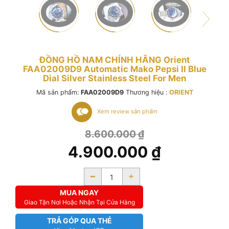
ĐỒNG HỒ NAM CHÍNH HÃNG Orient
FAA02009D9 Automatic Mako Pepsi II Blue
Dial Silver Stainless Steel For Men
Mã sản phẩm:
FAA02009D9
Thương hiệu :
ORIENT
Xem review sản phẩm
8.600.000
₫
4.900.000
₫
-
+
MUA NGAY
Giao Tận Nơi Hoặc Nhận Tại Cửa Hàng
TRẢ GÓP QUA THẺ