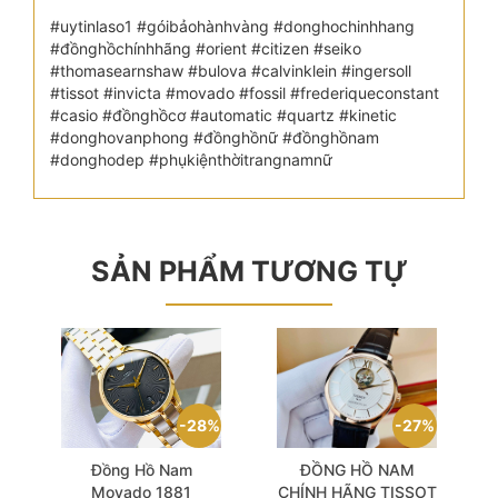
#uytinlaso1 #góibảohànhvàng #donghochinhhang
#đồnghồchínhhãng #orient #citizen #seiko
#thomasearnshaw #bulova #calvinklein #ingersoll
#tissot #invicta #movado #fossil #frederiqueconstant
#casio #đồnghồcơ #automatic #quartz #kinetic
#donghovanphong #đồnghồnữ #đồnghồnam
#donghodep #phụkiệnthờitrangnamnữ
SẢN PHẨM TƯƠNG TỰ
28%
27%
Đồng Hồ Nam
ĐỒNG HỒ NAM
Movado 1881
CHÍNH HÃNG TISSOT