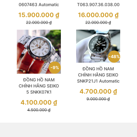
0607463 Automatic
T063.907.36.038.00
Size 39.5 Demi Gold
TRADITION OPEN
15.900.000
₫
16.000.000
₫
Sapphire Like New
HEART AUTOMATIC
22.000.000
₫
22.000.000
₫
WHITE DIAL BLACK
LEATHER SAPPHIRE
48%
9%
ĐỒNG HỒ NAM
CHÍNH HÃNG SEIKO
ĐỒNG HỒ NAM
SNKP21J1 Automatic
CHÍNH HÃNG SEIKO
Size 42 Thiết Kế
4.700.000
₫
5 SNKK07K1
Mạnh Mẽ và Hiện Đại
Automatic Size 39
9.000.000
₫
4.100.000
₫
Lựa Chọn Hoàn Hảo
4.500.000
₫
cho Người Mới Bắt
Đầu