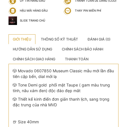
UY TÍN HÀNG ĐẦU
THANH TOÁN DỄ DÀNG (COD)
HẬU MÃI HÀNG ĐẦU
THAY PIN MIỄN PHÍ
SLIDE TRANG CHỦ
GIỚI THIỆU
THÔNG SỐ KỸ THUẬT
ĐÁNH GIÁ (0)
HƯỚNG DẪN SỬ DỤNG
CHÍNH SÁCH BẢO HÀNH
CHÍNH SÁCH GIAO HÀNG
THANH TOÁN
🎲 Movado 0607850 Museum Classic mẫu mới lần đầu
tiên cập bến, dial mới lạ
🎲 Tone Demi gold phối mặt Taupe ( gam màu trung
tính, nâu xám đen) độc đáo đẹp mắt
🎲 Thiết kế kinh điển đơn giản thanh lịch, sang trọng
đặc trưng của nhà MVD
🍺 Size 40mm