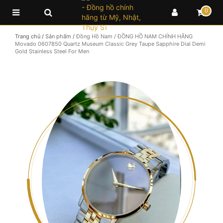
0
Trang chủ
/
Sản phẩm
/
Đồng Hồ Nam
/
ĐỒNG HỒ NAM CHÍNH HÃNG
Movado 0607850 Quartz Museum Classic Grey Taupe Sapphire Dial Demi
Gold Stainless Steel For Men