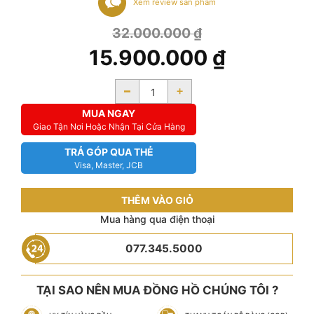
Xem review sản phẩm
32.000.000
₫
15.900.000
₫
-
+
MUA NGAY
Giao Tận Nơi Hoặc Nhận Tại Cửa Hàng
TRẢ GÓP QUA THẺ
Visa, Master, JCB
THÊM VÀO GIỎ
Mua hàng qua điện thoại
077.345.5000
TẠI SAO NÊN MUA ĐỒNG HỒ CHÚNG TÔI ?