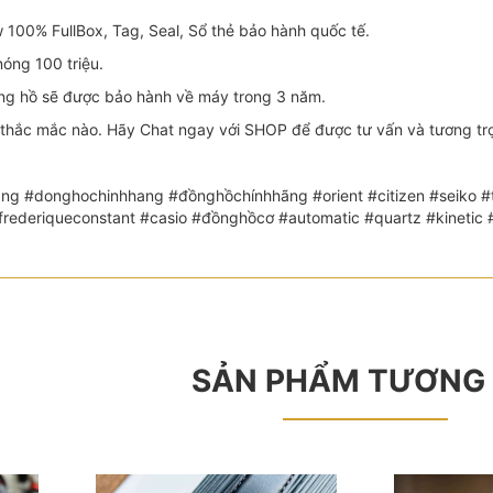
100% FullBox, Tag, Seal, Sổ thẻ bảo hành quốc tế.
óng 100 triệu.
 hồ sẽ được bảo hành về máy trong 3 năm.
thắc mắc nào. Hãy Chat ngay với SHOP để được tư vấn và tương trợ 
ng #donghochinhhang #đồnghồchínhhãng #orient #citizen #seiko #th
 #frederiqueconstant #casio #đồnghồcơ #automatic #quartz #kin
SẢN PHẨM TƯƠNG