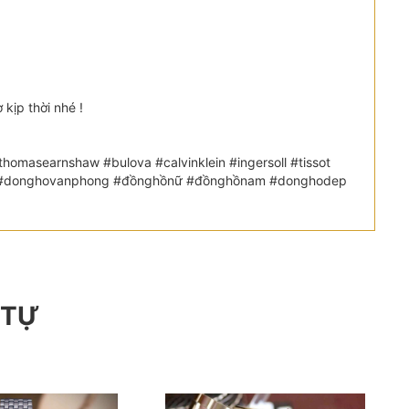
kịp thời nhé !
omasearnshaw #bulova #calvinklein #ingersoll #tissot
etic #donghovanphong #đồnghồnữ #đồnghồnam #donghodep
 TỰ