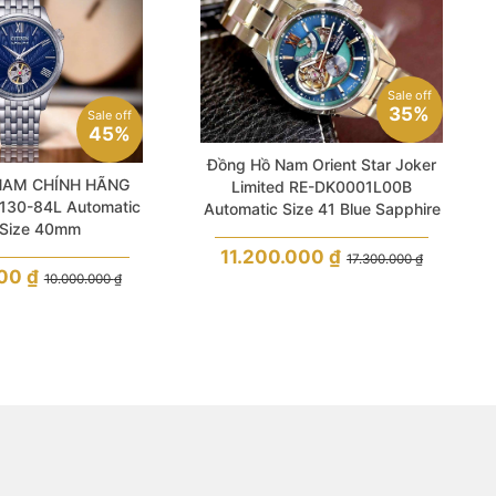
Sale off
35%
Sale off
45%
Đồng Hồ Nam Orient Star Joker
NAM CHÍNH HÃNG
Limited RE-DK0001L00B
130-84L Automatic
Automatic Size 41 Blue Sapphire
 Size 40mm
Like New
11.200.000
₫
17.300.000
₫
000
₫
10.000.000
₫