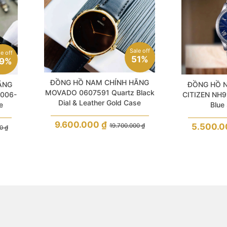
Sale off
le off
51%
9%
ĐỒNG HỒ NAM CHÍNH HÃNG
ĐỒNG HỒ 
ÃNG
MOVADO 0607591 Quartz Black
CITIZEN NH9
006-
Dial & Leather Gold Case
Blue
e
Sapphire For Men
9.600.000
₫
5.500.
19.700.000
₫
00
₫