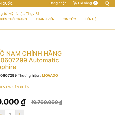
Đăng nhập
Giỏ hàng
0
N QUỐC.
KIỆN THỜI TRANG
THÀNH VIÊN
TIN TỨC
LIÊN HỆ
Ồ NAM CHÍNH HÃNG
 0607299 Automatic
pphire
:
0607299
Thương hiệu :
MOVADO
REVIEW SẢN PHẨM
0.000
₫
19.700.000
₫
-
+