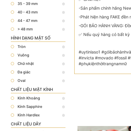
35 - 39 mm
-Sản phẩm chính hãng New 
40 - 43 mm
-Phát hiện hàng FAKE đền n
44 - 47 mm
-GÓI BẢO HÀNH VÀNG: Đồng
> 48 mm
✅ Nếu quý hàng có bất kỳ 
HÌNH DẠNG MẶT SỐ
Tròn
#uytinlaso1 #góibảohànhvà
Vuông
#invicta #movado #fossil
#phụkiệnthờitrangnamnữ
Chữ nhật
Đa giác
Oval
CHẤT LIỆU MẶT KÍNH
Kính Khoáng
Kính Sapphire
Kính Hardlex
CHẤT LIỆU DÂY