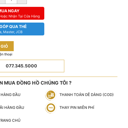
MUA NGAY
 Hoặc Nhận Tại Cửa Hàng
 GÓP QUA THẺ
a, Master, JCB
 GIỎ
ện thoại
077.345.5000
ÊN MUA ĐỒNG HỒ CHÚNG TÔI ?
N HÀNG ĐẦU
THANH TOÁN DỄ DÀNG (COD)
ÃI HÀNG ĐẦU
THAY PIN MIỄN PHÍ
 TRANG CHỦ