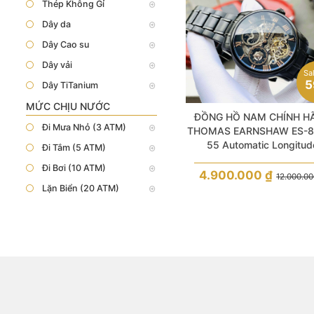
Thép Không Gỉ
Dây da
Dây Cao su
Dây vải
Sa
5
Dây TiTanium
MỨC CHỊU NƯỚC
ĐỒNG HỒ NAM CHÍNH H
Đi Mưa Nhỏ (3 ATM)
THOMAS EARNSHAW ES-8
55 Automatic Longitud
Đi Tắm (5 ATM)
Skeleton Black
Đi Bơi (10 ATM)
4.900.000
₫
12.000.0
Lặn Biển (20 ATM)