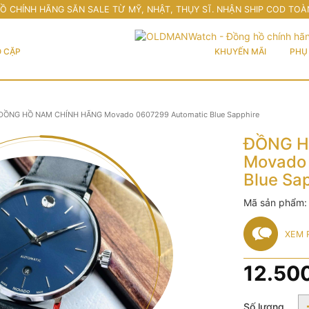
Ồ CHÍNH HÃNG SĂN SALE TỪ MỸ, NHẬT, THỤY SĨ. NHẬN SHIP COD TOÀ
 CẶP
KHUYẾN MÃI
PHỤ 
ĐỒNG HỒ NAM CHÍNH HÃNG Movado 0607299 Automatic Blue Sapphire
ĐỒNG H
Movado
Blue Sa
Mã sản phẩm
XEM 
12.50
Số lượng