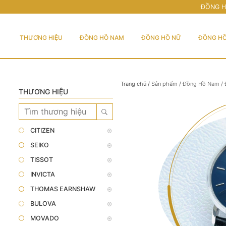
ĐỒNG H
THƯƠNG HIỆU
ĐỒNG HỒ NAM
ĐỒNG HỒ NỮ
ĐỒNG HỒ
Trang chủ
/
Sản phẩm
/
Đồng Hồ Nam
/
THƯƠNG HIỆU
CITIZEN
SEIKO
TISSOT
INVICTA
THOMAS EARNSHAW
BULOVA
MOVADO