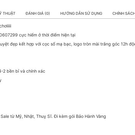
Ỹ THUẬT
ĐÁNH GIÁ (0)
HƯỚNG DẪN SỬ DỤNG
CHÍNH SÁC
ơiiiii
0607299 cực hiếm ở thời điểm hiện tại
tuyệt đẹp kết hợp với cọc số mạ bạc, logo tròn mài trắng góc 12h 
-2 bền bỉ và chính xác
y
Sale từ Mỹ, Nhật, Thuỵ Sĩ. Đi kèm gói Bảo Hành Vàng