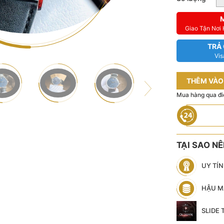
Giao Tận Nơi
TRẢ
Vis
THÊM VÀO
Mua hàng qua đi
TẠI SAO N
UY TÍ
HẬU M
SLIDE