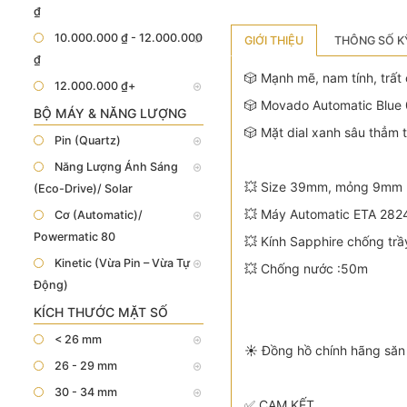
₫
10.000.000 ₫ - 12.000.000
GIỚI THIỆU
THÔNG SỐ K
₫
🎲 Mạnh mẽ, nam tính, trất ch
12.000.000 ₫+
🎲 Movado Automatic Blue 
BỘ MÁY & NĂNG LƯỢNG
🎲 Mặt dial xanh sâu thẳm 
Pin (Quartz)
Năng Lượng Ánh Sáng
💥 Size 39mm, mỏng 9mm
(Eco-Drive)/ Solar
💥 Máy Automatic ETA 2824
Cơ (Automatic)/
Powermatic 80
💥 Kính Sapphire chống trầ
Kinetic (Vừa Pin – Vừa Tự
💥 Chống nước :50m
Động)
KÍCH THƯỚC MẶT SỐ
< 26 mm
☀️ Đồng hồ chính hãng săn 
26 - 29 mm
30 - 34 mm
✅ CAM KẾT