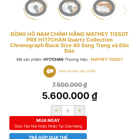
ĐỒNG HỒ NAM CHÍNH HÃNG MATHEY TISSOT
PRX H117CHAN Quartz Collection
Chronograph Black Size 40 Sang Trọng và Độc
Đáo
Mã sản phẩm:
H117CHAN
Thương hiệu :
MATHEY TISSOT
Xem review sản phẩm
7.500.000
₫
5.600.000
₫
-
+
MUA NGAY
Giao Tận Nơi Hoặc Nhận Tại Cửa Hàng
TRẢ GÓP QUA THẺ