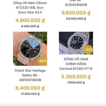
Đồng Hồ Nam Citizen
AU0404N00B
AT2520-89L Eco-
Automatic Size 42
9.600.000
₫
Drive Size 43.5
Grey Dial Sapphire
Chronograph
23.000.000
₫
4.800.000
₫
8.400.000
₫
33%
ĐỒNG HỒ NAM
63%
CHÍNH HÃNG
Carnival 8128G-VT-D
Orient Star Heritage
Automatic Nautilus
Gothic RE-
5.300.000
₫
Black Dial Silver
AW0001B00B
7.900.000
₫
Stainless
Automatic Size 39
6.400.000
₫
Đen Huyền Bí Like
17.300.000
₫
New Like New