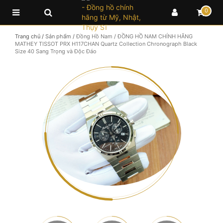
0
Trang chủ
/
Sản phẩm
/
Đồng Hồ Nam
/
ĐỒNG HỒ NAM CHÍNH HÃNG
MATHEY TISSOT PRX H117CHAN Quartz Collection Chronograph Black
Size 40 Sang Trọng và Độc Đáo