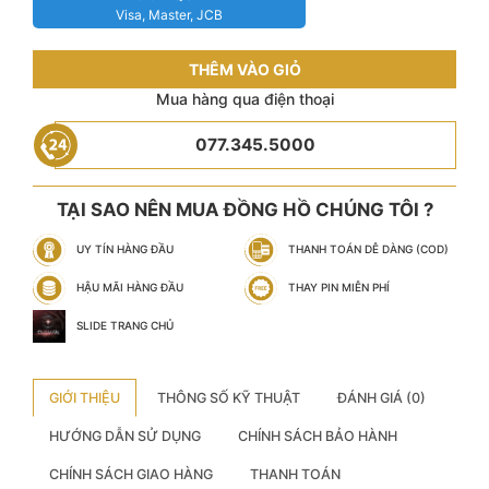
Visa, Master, JCB
THÊM VÀO GIỎ
Mua hàng qua điện thoại
077.345.5000
TẠI SAO NÊN MUA ĐỒNG HỒ CHÚNG TÔI ?
UY TÍN HÀNG ĐẦU
THANH TOÁN DỄ DÀNG (COD)
HẬU MÃI HÀNG ĐẦU
THAY PIN MIỄN PHÍ
SLIDE TRANG CHỦ
GIỚI THIỆU
THÔNG SỐ KỸ THUẬT
ĐÁNH GIÁ (0)
HƯỚNG DẪN SỬ DỤNG
CHÍNH SÁCH BẢO HÀNH
CHÍNH SÁCH GIAO HÀNG
THANH TOÁN