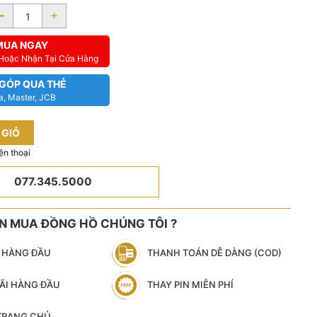
-
+
MUA NGAY
 Hoặc Nhận Tại Cửa Hàng
 GÓP QUA THẺ
a, Master, JCB
 GIỎ
ện thoại
077.345.5000
ÊN MUA ĐỒNG HỒ CHÚNG TÔI ?
N HÀNG ĐẦU
THANH TOÁN DỄ DÀNG (COD)
ÃI HÀNG ĐẦU
THAY PIN MIỄN PHÍ
 TRANG CHỦ