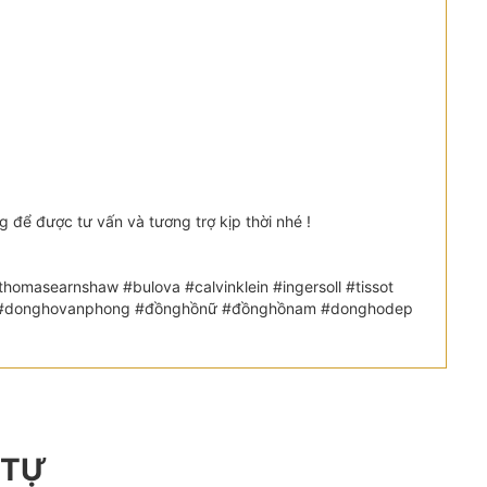
ể được tư vấn và tương trợ kịp thời nhé !
omasearnshaw #bulova #calvinklein #ingersoll #tissot
etic #donghovanphong #đồnghồnữ #đồnghồnam #donghodep
 TỰ