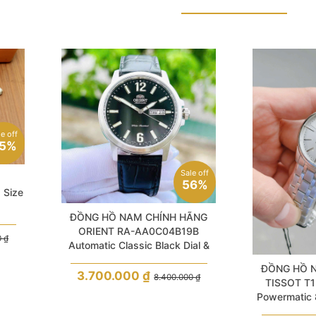
le off
5%
Sale off
56%
 Size
ĐỒNG HỒ NAM CHÍNH HÃNG
ORIENT RA-AA0C04B19B
0
₫
Automatic Classic Black Dial &
Leather Luminous Hands For
ĐỒNG HỒ 
Men
3.700.000
₫
8.400.000
₫
TISSOT T1
Powermatic 
Vẻ đẹp vừa c