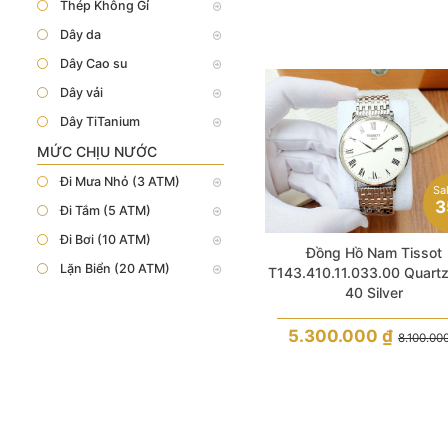
Thép Không Gỉ
Dây da
Dây Cao su
Dây vải
Dây TiTanium
MỨC CHỊU NƯỚC
Đi Mưa Nhỏ (3 ATM)
Sa
3
Đi Tắm (5 ATM)
Đi Bơi (10 ATM)
Đồng Hồ Nam Tissot
Lặn Biển (20 ATM)
T143.410.11.033.00 Quartz
40 Silver
5.300.000
₫
8.100.00