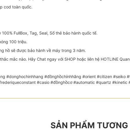
ip cod toàn quốc.
100% FullBox, Tag, Seal, Sổ thẻ bảo hành quốc tế.
óng 100 triệu.
 hồ sẽ được bảo hành về máy trong 3 năm.
thắc mắc nào. Hãy Chat ngay với SHOP hoặc liên hệ HOTLINE Quang đ
ng #donghochinhhang #đồnghồchínhhãng #orient #citizen #seiko #th
 #frederiqueconstant #casio #đồnghồcơ #automatic #quartz #kin
SẢN PHẨM TƯƠNG