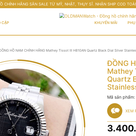
Ồ CHÍNH HÃNG SĂN SALE TỪ MỸ, NHẬT, THỤY SĨ. NHẬN SHIP COD TOÀ
 CẶP
KHUYẾN MÃI
PHỤ 
ĐỒNG HỒ NAM CHÍNH HÃNG Mathey Tissot III H810AN Quartz Black Dial Silver Stainles
ĐỒNG H
Mathey 
Quartz B
Stainles
Mã sản phẩm
XEM 
3.400