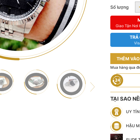
Số lượng
Giao Tận Nơi
TRẢ
Vis
THÊM VÀO
Mua hàng qua đi
TẠI SAO N
UY TÍ
HẬU M
SLIDE