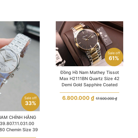
Sale off
61%
Đồng Hồ Nam Mathey Tissot
Max H2111BN Quartz Size 42
Demi Gold Sapphire Coated
6.800.000
₫
Sale off
17.500.000
₫
33%
NAM CHÍNH HÃNG
39.807.11.031.00
80 Chemin Size 39
ổ điển vừa hiện đại