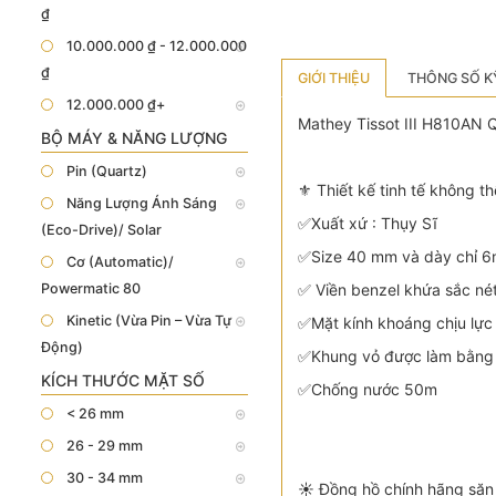
₫
10.000.000 ₫ - 12.000.000
₫
GIỚI THIỆU
THÔNG SỐ K
12.000.000 ₫+
Mathey Tissot III H810AN Q
BỘ MÁY & NĂNG LƯỢNG
Pin (Quartz)
⚜️ Thiết kế tinh tế không t
Năng Lượng Ánh Sáng
✅Xuất xứ : Thụy Sĩ
(Eco-Drive)/ Solar
✅Size 40 mm và dày chỉ 
Cơ (Automatic)/
Powermatic 80
✅ Viền benzel khứa sắc nét
Kinetic (Vừa Pin – Vừa Tự
✅Mặt kính khoáng chịu lực 
Động)
✅Khung vỏ được làm bằng c
KÍCH THƯỚC MẶT SỐ
✅Chống nước 50m
< 26 mm
26 - 29 mm
30 - 34 mm
☀️ Đồng hồ chính hãng săn 