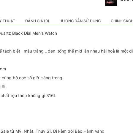
Ỹ THUẬT
ĐÁNH GIÁ (0)
HƯỚNG DẪN SỬ DỤNG
CHÍNH SÁC
uartz Black Dial Men's Watch
hể tách biệt , màu trắng _ đen tổng thể mid lẫn nhau hài hoà là một 
6mm
 cùng bộ cọc số giờ sáng trong.
tốt.
hất liệu thép không gỉ 316L
Sale từ Mỹ, Nhật, Thuỵ Sĩ. Đi kèm gói Bảo Hành Vàng