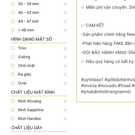
35 - 39 mm
✨ Miễn phí vận chuyển. Sh
40 - 43 mm
44 - 47 mm
✅ CAM KẾT
> 48 mm
-Sản phẩm chính hãng New 
HÌNH DẠNG MẶT SỐ
-Phát hiện hàng FAKE đền n
Tròn
-GÓI BẢO HÀNH VÀNG: Đồng
Vuông
✅ Nếu quý hàng có bất kỳ 
Chữ nhật
Đa giác
#uytinlaso1 #góibảohànhvà
Oval
#invicta #movado #fossil
#phụkiệnthờitrangnamnữ
CHẤT LIỆU MẶT KÍNH
Kính Khoáng
Kính Sapphire
Kính Hardlex
CHẤT LIỆU DÂY