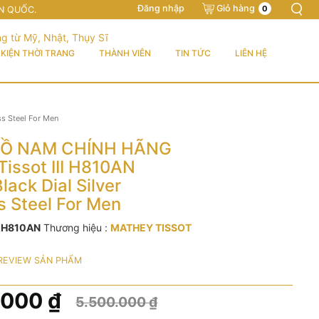
Đăng nhập
Giỏ hàng
0
N QUỐC.
KIỆN THỜI TRANG
THÀNH VIÊN
TIN TỨC
LIÊN HỆ
s Steel For Men
Ồ NAM CHÍNH HÃNG
Tissot III H810AN
lack Dial Silver
s Steel For Men
:
H810AN
Thương hiệu :
MATHEY TISSOT
REVIEW SẢN PHẨM
.000
₫
5.500.000
₫