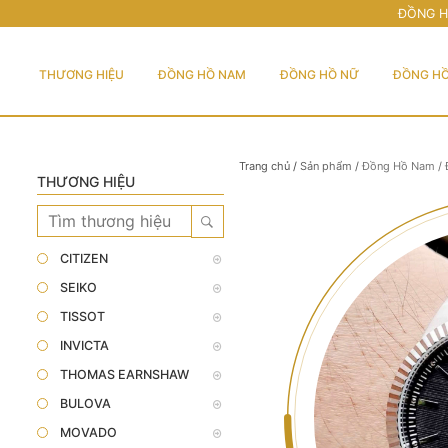
ĐỒNG H
THƯƠNG HIỆU
ĐỒNG HỒ NAM
ĐỒNG HỒ NỮ
ĐỒNG HỒ
Trang chủ
/
Sản phẩm
/
Đồng Hồ Nam
/
THƯƠNG HIỆU
CITIZEN
SEIKO
TISSOT
INVICTA
THOMAS EARNSHAW
BULOVA
MOVADO