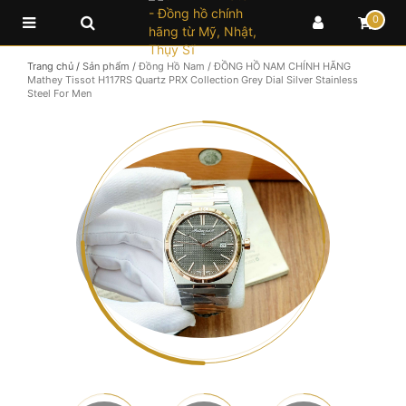
0
Trang chủ
/
Sản phẩm
/
Đồng Hồ Nam
/
ĐỒNG HỒ NAM CHÍNH HÃNG
Mathey Tissot H117RS Quartz PRX Collection Grey Dial Silver Stainless
Steel For Men