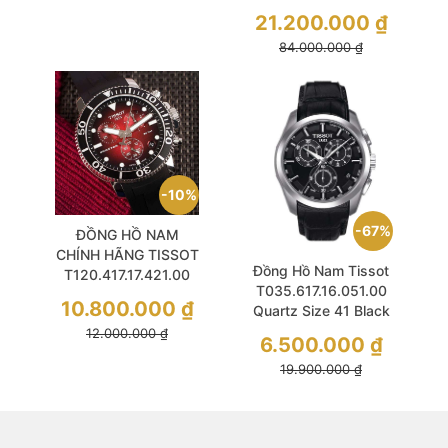
Series 8 831
21.200.000
₫
Mechanical Limited
84.000.000
₫
Edition
10%
67%
ĐỒNG HỒ NAM
CHÍNH HÃNG TISSOT
Đồng Hồ Nam Tissot
T120.417.17.421.00
T035.617.16.051.00
Quartz Seastar 1000
10.800.000
₫
Quartz Size 41 Black
Red Dial Chronograph
Couturier
12.000.000
₫
Black Silicone Strap
6.500.000
₫
Chronograph Like
For Men
19.900.000
₫
New