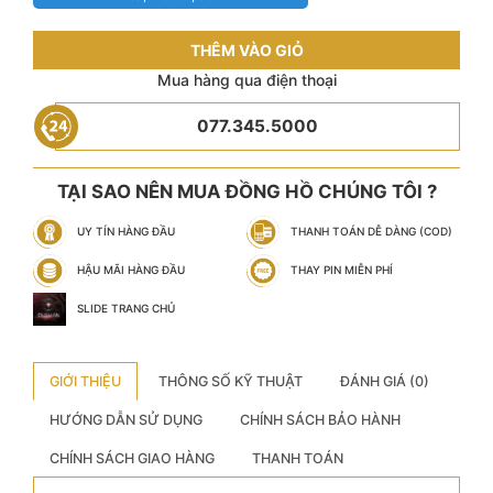
THÊM VÀO GIỎ
Mua hàng qua điện thoại
077.345.5000
TẠI SAO NÊN MUA ĐỒNG HỒ CHÚNG TÔI ?
UY TÍN HÀNG ĐẦU
THANH TOÁN DỄ DÀNG (COD)
HẬU MÃI HÀNG ĐẦU
THAY PIN MIỄN PHÍ
SLIDE TRANG CHỦ
GIỚI THIỆU
THÔNG SỐ KỸ THUẬT
ĐÁNH GIÁ (0)
HƯỚNG DẪN SỬ DỤNG
CHÍNH SÁCH BẢO HÀNH
CHÍNH SÁCH GIAO HÀNG
THANH TOÁN