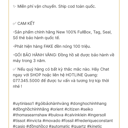
✨ Miễn phí vận chuyển. Ship cod toàn quốc.
✅ CAM KẾT
-Sản phẩm chính hãng New 100% FullBox, Tag, Seal,
Sổ thẻ bảo hành quốc tế.
-Phát hiện hàng FAKE đền nóng 100 triệu.
-GÓI BẢO HÀNH VÀNG: Đồng hồ sẽ được bảo hành về
máy trong 3 năm.
✅ Nếu quý hàng có bất kỳ thắc mắc nào. Hãy Chat
ngay với SHOP hoặc liên hệ HOTLINE Quang:
077.345.5000 để được tư vấn và tương trợ kịp thời
nhé !
#uytinlaso1 #góibảohànhvàng #donghochinhhang
#đồnghồchínhhãng #orient #citizen #seiko
#thomasearnshaw #bulova #calvinklein #ingersoll
#tissot #invicta #movado #fossil #frederiqueconstant
#casio #đồnghồcơ #automatic #quartz #kinetic