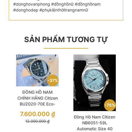
#donghovanphong #đồnghồnữ #đồnghồnam
#donghodep #phụkiệnthờitrangnamnữ
SẢN PHẨM TƯƠNG TỰ
37%
ĐỒNG HỒ NAM
CHÍNH HÃNG Citizen
BU2020-70E Eco-
75%
Drive Men's World
7.600.000
₫
Time Black Dial Mesh
Đồng Hồ Nam Citizen
12.000.000
₫
Band
NB6051-59L
Automatic Size 40