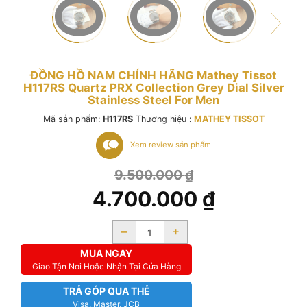
ĐỒNG HỒ NAM CHÍNH HÃNG Mathey Tissot
H117RS Quartz PRX Collection Grey Dial Silver
Stainless Steel For Men
Mã sản phẩm:
H117RS
Thương hiệu :
MATHEY TISSOT
Xem review sản phẩm
9.500.000
₫
4.700.000
₫
-
+
MUA NGAY
Giao Tận Nơi Hoặc Nhận Tại Cửa Hàng
TRẢ GÓP QUA THẺ
Visa, Master, JCB