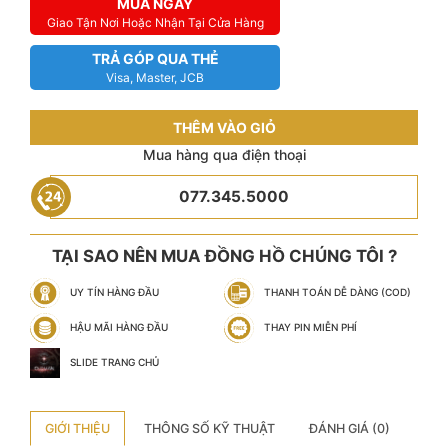
MUA NGAY
Giao Tận Nơi Hoặc Nhận Tại Cửa Hàng
TRẢ GÓP QUA THẺ
Visa, Master, JCB
THÊM VÀO GIỎ
Mua hàng qua điện thoại
077.345.5000
TẠI SAO NÊN MUA ĐỒNG HỒ CHÚNG TÔI ?
UY TÍN HÀNG ĐẦU
THANH TOÁN DỄ DÀNG (COD)
HẬU MÃI HÀNG ĐẦU
THAY PIN MIỄN PHÍ
SLIDE TRANG CHỦ
GIỚI THIỆU
THÔNG SỐ KỸ THUẬT
ĐÁNH GIÁ (0)