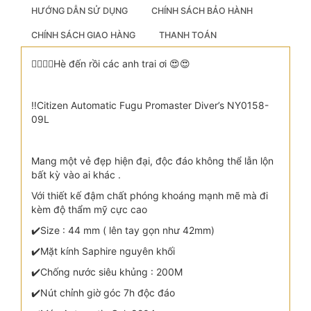
HƯỚNG DẪN SỬ DỤNG
CHÍNH SÁCH BẢO HÀNH
CHÍNH SÁCH GIAO HÀNG
THANH TOÁN
🏊‍♂️🏊‍♂️Hè đến rồi các anh trai ơi 😍😍
‼️Citizen Automatic Fugu Promaster Diver’s NY0158-
09L
Mang một vẻ đẹp hiện đại, độc đáo không thể lẫn lộn
bất kỳ vào ai khác .
Với thiết kế đậm chất phóng khoáng mạnh mẽ mà đi
kèm độ thẩm mỹ cực cao
✔️Size : 44 mm ( lên tay gọn như 42mm)
✔️Mặt kính Saphire nguyên khối
✔️Chống nước siêu khủng : 200M
✔️Nút chỉnh giờ góc 7h độc đáo