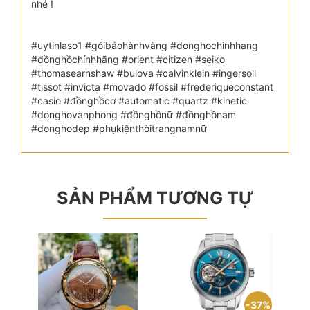
nhé !
#uytinlaso1 #góibảohànhvàng #donghochinhhang
#đồnghồchínhhãng #orient #citizen #seiko
#thomasearnshaw #bulova #calvinklein #ingersoll
#tissot #invicta #movado #fossil #frederiqueconstant
#casio #đồnghồcơ #automatic #quartz #kinetic
#donghovanphong #đồnghồnữ #đồnghồnam
#donghodep #phụkiệnthờitrangnamnữ
SẢN PHẨM TƯƠNG TỰ
37%