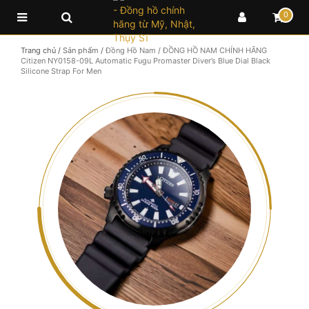
0
Trang chủ
/
Sản phẩm
/
Đồng Hồ Nam
/
ĐỒNG HỒ NAM CHÍNH HÃNG
Citizen NY0158-09L Automatic Fugu Promaster Diver’s Blue Dial Black
Silicone Strap For Men