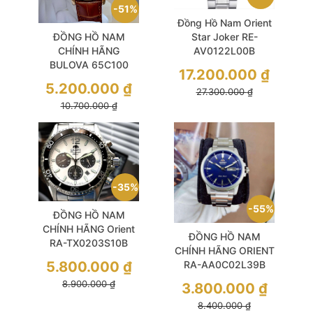
51%
Đồng Hồ Nam Orient
ĐỒNG HỒ NAM
Star Joker RE-
CHÍNH HÃNG
AV0122L00B
BULOVA 65C100
Automatic Size 41
17.200.000
₫
Quartz Accutron
Blue Sapphire Limited
5.200.000
₫
27.300.000
₫
Exeter Size 43 Màu
Edition Like New
10.700.000
₫
Nâu Chocolate Tinh
Tế
35%
55%
ĐỒNG HỒ NAM
CHÍNH HÃNG Orient
ĐỒNG HỒ NAM
RA-TX0203S10B
CHÍNH HÃNG ORIENT
Solar Mako
5.800.000
₫
RA-AA0C02L39B
Chronograph White
Automatic
8.900.000
₫
Dial Silver Stainless
3.800.000
₫
Contemporary Blue
Steel For Men
8.400.000
₫
Dial Silver Stainless