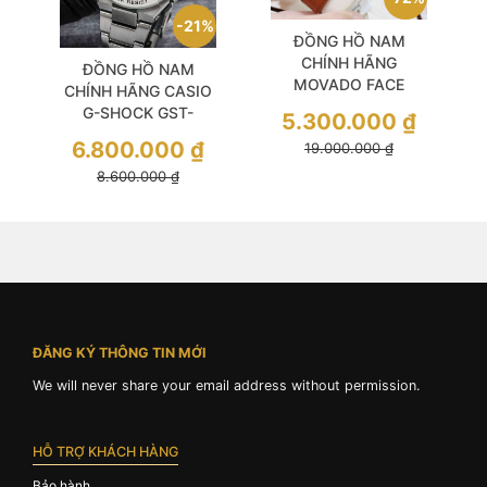
21%
ĐỒNG HỒ NAM
CHÍNH HÃNG
ĐỒNG HỒ NAM
MOVADO FACE
CHÍNH HÃNG CASIO
3640068 Quartz
G-SHOCK GST-
5.300.000
₫
Black Dial Brown
B500AD-3A Tough
6.800.000
₫
19.000.000
₫
Leather For Men
Solar Green Dial Silver
8.600.000
₫
Stainless Steel For
Men
ĐĂNG KÝ THÔNG TIN MỚI
We will never share your email address without permission.
HỖ TRỢ KHÁCH HÀNG
Bảo hành