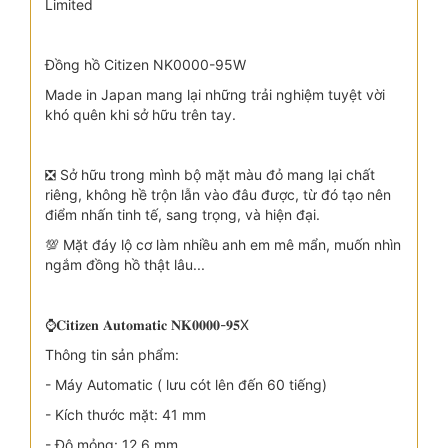
Limited
Đồng hồ Citizen NK0000-95W
Made in Japan mang lại những trải nghiệm tuyệt vời
khó quên khi sở hữu trên tay.
❎ Sở hữu trong mình bộ mặt màu đỏ mang lại chất
riêng, không hề trộn lẫn vào đâu được, từ đó tạo nên
điểm nhấn tinh tế, sang trọng, và hiện đại.
💯 Mặt đáy lộ cơ làm nhiều anh em mê mẩn, muốn nhìn
ngắm đồng hồ thật lâu...
⌚𝐂𝐢𝐭𝐢𝐳𝐞𝐧 𝐀𝐮𝐭𝐨𝐦𝐚𝐭𝐢𝐜 𝐍𝐊𝟎𝟎𝟎𝟎-𝟗𝟓X
Thông tin sản phẩm:
- Máy Automatic ( lưu cót lên đến 60 tiếng)
- Kích thước mặt: 41 mm
- Độ mỏng: 12.6 mm