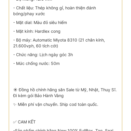
- Chất liệu: Thép không gỉ, hoàn thiện đánh
bóng/phay xước
- Mặt dial: Màu đỏ siêu hiếm
- Mặt kính: Hardlex cong
- Bộ máy: Automatic Miyota 8310 (21 chân kính,
21.600vph, 60 tích cót)
- Chức năng: Lịch ngày góc 3h
- Mức chống nước: 50m
☀️ Đồng hồ chính hãng săn Sale từ Mỹ, Nhật, Thuỵ Sĩ.
Đi kèm gói Bảo Hành Vàng
✨ Miễn phí vận chuyển. Ship cod toàn quốc.
✅ CAM KẾT
-Sản phẩm chính hãng New 100% FullBox, Tag, Seal,