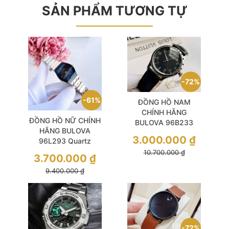
SẢN PHẨM TƯƠNG TỰ
72%
61%
ĐỒNG HỒ NAM
CHÍNH HÃNG
ĐỒNG HỒ NỮ CHÍNH
BULOVA 96B233
HÃNG BULOVA
Quartz Black Dial &
3.000.000
₫
96L293 Quartz
Leather For Men
Gemini Futuro Black
10.700.000
₫
3.700.000
₫
Dial Silver Stainless
9.400.000
₫
Steel For Lady
72%