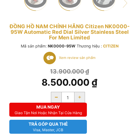
ĐỒNG HỒ NAM CHÍNH HÃNG Citizen NK0000-
95W Automatic Red Dial Silver Stainless Steel
For Men Limited
Mã sản phẩm:
NK0000-95W
Thương hiệu :
CITIZEN
Xem review sản phẩm
13.900.000
₫
8.500.000
₫
-
+
MUA NGAY
Giao Tận Nơi Hoặc Nhận Tại Cửa Hàng
TRẢ GÓP QUA THẺ
Visa, Master, JCB