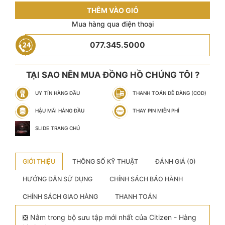
THÊM VÀO GIỎ
Mua hàng qua điện thoại
077.345.5000
TẠI SAO NÊN MUA ĐỒNG HỒ CHÚNG TÔI ?
UY TÍN HÀNG ĐẦU
THANH TOÁN DỄ DÀNG (COD)
HẬU MÃI HÀNG ĐẦU
THAY PIN MIỄN PHÍ
SLIDE TRANG CHỦ
GIỚI THIỆU
THÔNG SỐ KỸ THUẬT
ĐÁNH GIÁ (0)
HƯỚNG DẪN SỬ DỤNG
CHÍNH SÁCH BẢO HÀNH
CHÍNH SÁCH GIAO HÀNG
THANH TOÁN
❎ Nằm trong bộ sưu tập mới nhất của Citizen - Hàng