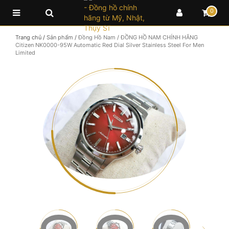
0
Trang chủ
/
Sản phẩm
/
Đồng Hồ Nam
/
ĐỒNG HỒ NAM CHÍNH HÃNG
Citizen NK0000-95W Automatic Red Dial Silver Stainless Steel For Men
Limited