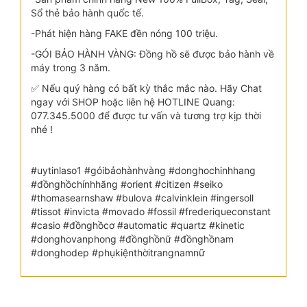
Sổ thẻ bảo hành quốc tế.
-Phát hiện hàng FAKE đền nóng 100 triệu.
-GÓI BẢO HÀNH VÀNG: Đồng hồ sẽ được bảo hành về
máy trong 3 năm.
✅ Nếu quý hàng có bất kỳ thắc mắc nào. Hãy Chat
ngay với SHOP hoặc liên hệ HOTLINE Quang:
077.345.5000 để được tư vấn và tương trợ kịp thời
nhé !
#uytinlaso1 #góibảohànhvàng #donghochinhhang
#đồnghồchínhhãng #orient #citizen #seiko
#thomasearnshaw #bulova #calvinklein #ingersoll
#tissot #invicta #movado #fossil #frederiqueconstant
#casio #đồnghồcơ #automatic #quartz #kinetic
#donghovanphong #đồnghồnữ #đồnghồnam
#donghodep #phụkiệnthờitrangnamnữ