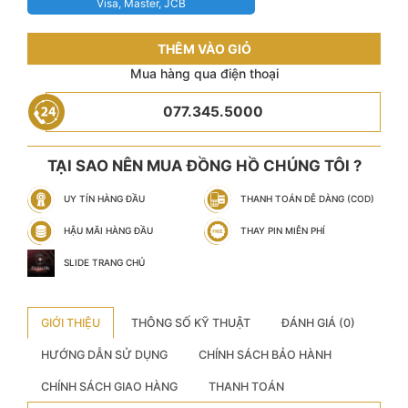
Visa, Master, JCB
THÊM VÀO GIỎ
Mua hàng qua điện thoại
077.345.5000
TẠI SAO NÊN MUA ĐỒNG HỒ CHÚNG TÔI ?
UY TÍN HÀNG ĐẦU
THANH TOÁN DỄ DÀNG (COD)
HẬU MÃI HÀNG ĐẦU
THAY PIN MIỄN PHÍ
SLIDE TRANG CHỦ
GIỚI THIỆU
THÔNG SỐ KỸ THUẬT
ĐÁNH GIÁ (0)
HƯỚNG DẪN SỬ DỤNG
CHÍNH SÁCH BẢO HÀNH
CHÍNH SÁCH GIAO HÀNG
THANH TOÁN