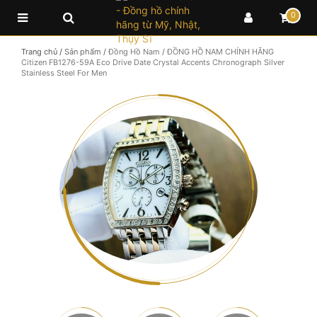
0
Trang chủ
/
Sản phẩm
/
Đồng Hồ Nam
/
ĐỒNG HỒ NAM CHÍNH HÃNG
Citizen FB1276-59A Eco Drive Date Crystal Accents Chronograph Silver
Stainless Steel For Men