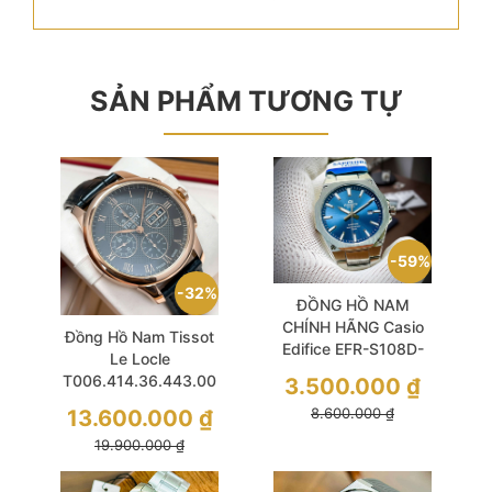
SẢN PHẨM TƯƠNG TỰ
59%
32%
ĐỒNG HỒ NAM
CHÍNH HÃNG Casio
Đồng Hồ Nam Tissot
Edifice EFR-S108D-
Le Locle
2A Quartz Sapphire
T006.414.36.443.00
3.500.000
₫
Blue Dial Silver
Automatic Size 42
13.600.000
₫
8.600.000
₫
Chronograph Valjoux
19.900.000
₫
Black Like New