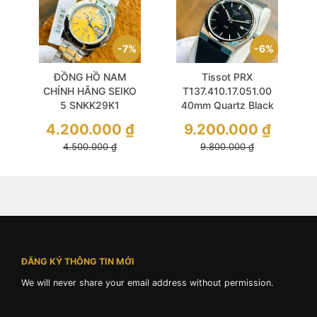
7%
6%
ĐỒNG HỒ NAM
Tissot PRX
CHÍNH HÃNG SEIKO
T137.410.17.051.00
5 SNKK29K1
40mm Quartz Black
Automatic Size 38
Dial Sapphire &
4.200.000
₫
9.200.000
₫
Khẳng định được
Silicone Strap
4.500.000
₫
9.800.000
₫
chất lượng và độ bền
bỉ với thời gian
ĐĂNG KÝ THÔNG TIN MỚI
We will never share your email address without permission.