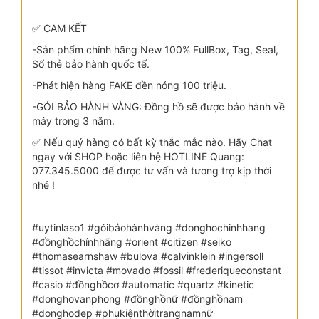
✅ CAM KẾT
-Sản phẩm chính hãng New 100% FullBox, Tag, Seal,
Sổ thẻ bảo hành quốc tế.
-Phát hiện hàng FAKE đền nóng 100 triệu.
-GÓI BẢO HÀNH VÀNG: Đồng hồ sẽ được bảo hành về
máy trong 3 năm.
✅ Nếu quý hàng có bất kỳ thắc mắc nào. Hãy Chat
ngay với SHOP hoặc liên hệ HOTLINE Quang:
077.345.5000 để được tư vấn và tương trợ kịp thời
nhé !
#uytinlaso1 #góibảohànhvàng #donghochinhhang
#đồnghồchínhhãng #orient #citizen #seiko
#thomasearnshaw #bulova #calvinklein #ingersoll
#tissot #invicta #movado #fossil #frederiqueconstant
#casio #đồnghồcơ #automatic #quartz #kinetic
#donghovanphong #đồnghồnữ #đồnghồnam
#donghodep #phụkiệnthờitrangnamnữ