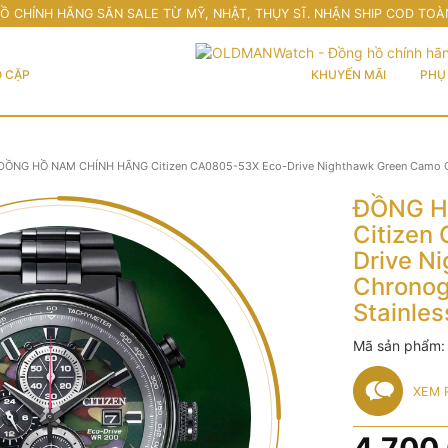
Ồ CHÍNH HÃNG SĂN SALE TỪ MỸ, NHẬT, THỤY SĨ. NHẬN SHIP COD TOÀ
 CẶP
KHUYẾN MÃI
PHỤ 
ĐỒNG HỒ NAM CHÍNH HÃNG Citizen CA0805-53X Eco-Drive Nighthawk Green Camo Chr
ĐỒNG H
Citizen
Drive N
Chronog
Stainles
Mã sản phẩm
XEM 