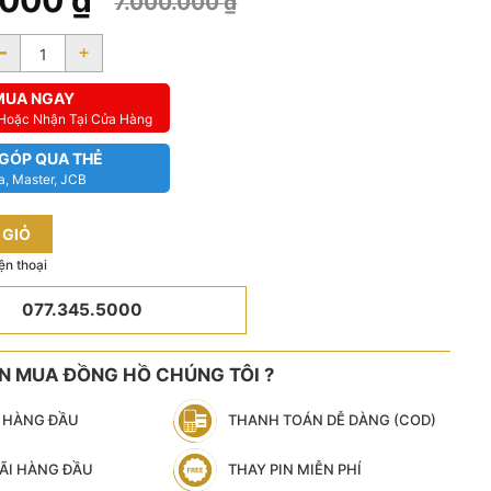
.000
₫
7.000.000
₫
-
+
MUA NGAY
 Hoặc Nhận Tại Cửa Hàng
 GÓP QUA THẺ
a, Master, JCB
 GIỎ
ện thoại
077.345.5000
ÊN MUA ĐỒNG HỒ CHÚNG TÔI ?
N HÀNG ĐẦU
THANH TOÁN DỄ DÀNG (COD)
ÃI HÀNG ĐẦU
THAY PIN MIỄN PHÍ