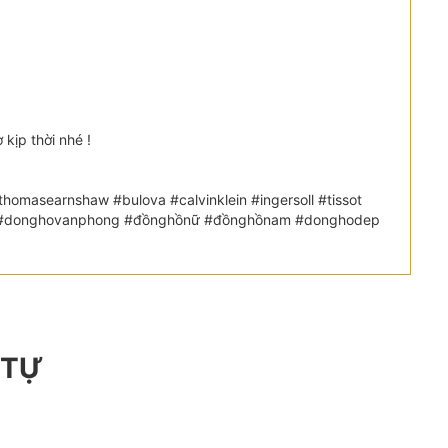
kịp thời nhé !
omasearnshaw #bulova #calvinklein #ingersoll #tissot
etic #donghovanphong #đồnghồnữ #đồnghồnam #donghodep
 TỰ