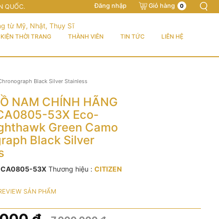
Đăng nhập
Giỏ hàng
0
N QUỐC.
KIỆN THỜI TRANG
THÀNH VIÊN
TIN TỨC
LIÊN HỆ
onograph Black Silver Stainless
Ồ NAM CHÍNH HÃNG
 CA0805-53X Eco-
ighthawk Green Camo
raph Black Silver
s
:
CA0805-53X
Thương hiệu :
CITIZEN
REVIEW SẢN PHẨM