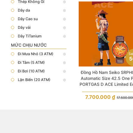
Thép Không Gỉ
Dây da
Dây Cao su
Dây vải
Dây TiTanium
MỨC CHỊU NƯỚC
Sa
Đi Mưa Nhỏ (3 ATM)
5
Đi Tắm (5 ATM)
Đi Bơi (10 ATM)
Đồng Hồ Nam Seiko SRPH
Automatic Size 42.5 One 
Lặn Biển (20 ATM)
PORTGAS D ACE Limited Ed
7.700.000
₫
17.500.0