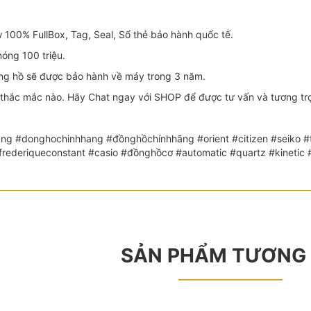
100% FullBox, Tag, Seal, Sổ thẻ bảo hành quốc tế.
óng 100 triệu.
 hồ sẽ được bảo hành về máy trong 3 năm.
thắc mắc nào. Hãy Chat ngay với SHOP để được tư vấn và tương trợ 
ng #donghochinhhang #đồnghồchínhhãng #orient #citizen #seiko #th
 #frederiqueconstant #casio #đồnghồcơ #automatic #quartz #kin
SẢN PHẨM TƯƠNG