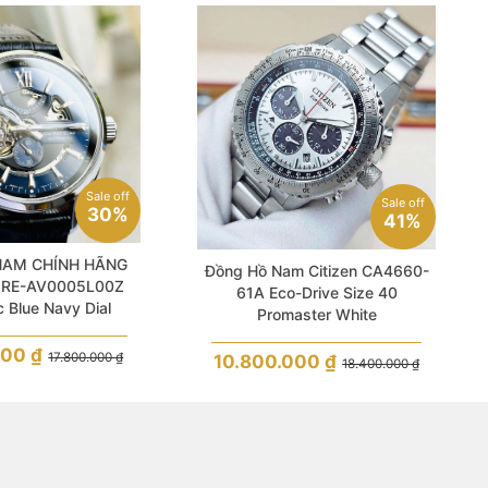
Sale off
Sale off
30%
41%
NAM CHÍNH HÃNG
Đồng Hồ Nam Citizen CA4660-
ar RE-AV0005L00Z
61A Eco-Drive Size 40
 Blue Navy Dial
Promaster White
ther Semi Skeleton
For Men
000
₫
17.800.000
₫
10.800.000
₫
18.400.000
₫