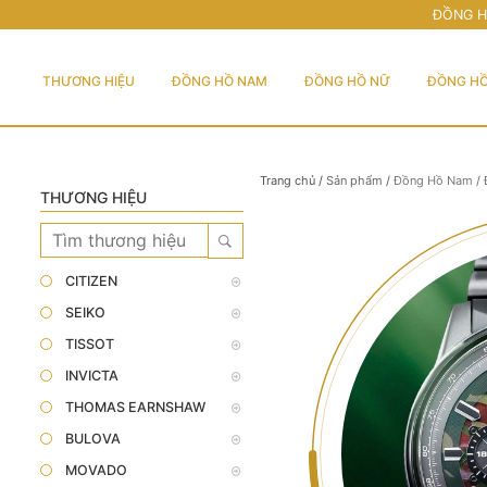
ĐỒNG H
THƯƠNG HIỆU
ĐỒNG HỒ NAM
ĐỒNG HỒ NỮ
ĐỒNG HỒ
Trang chủ
/
Sản phẩm
/
Đồng Hồ Nam
/
THƯƠNG HIỆU
CITIZEN
SEIKO
TISSOT
INVICTA
THOMAS EARNSHAW
BULOVA
MOVADO