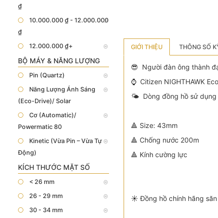
₫
10.000.000 ₫ - 12.000.000
₫
12.000.000 ₫+
GIỚI THIỆU
THÔNG SỐ K
BỘ MÁY & NĂNG LƯỢNG
😎 Người đàn ông thành đạt
Pin (Quartz)
⌚️ Citizen NIGHTHAWK Ec
Năng Lượng Ánh Sáng
🌤 Dòng đồng hồ sử dụng 
(Eco-Drive)/ Solar
Cơ (Automatic)/
🔺 Size: 43mm
Powermatic 80
🔺 Chống nước 200m
Kinetic (Vừa Pin – Vừa Tự
Động)
🔺 Kính cường lực
KÍCH THƯỚC MẶT SỐ
< 26 mm
26 - 29 mm
☀️ Đồng hồ chính hãng săn 
30 - 34 mm