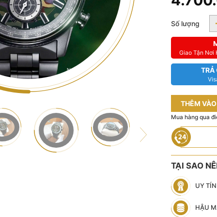
4.700
Số lượng
Giao Tận Nơi
TRẢ
Vis
THÊM VÀO
Mua hàng qua đi
TẠI SAO N
UY TÍ
HẬU M