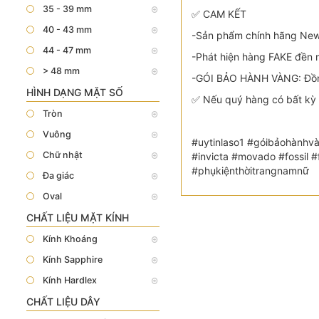
35 - 39 mm
✅ CAM KẾT
40 - 43 mm
-Sản phẩm chính hãng New 
44 - 47 mm
-Phát hiện hàng FAKE đền n
> 48 mm
-GÓI BẢO HÀNH VÀNG: Đồng
HÌNH DẠNG MẶT SỐ
✅ Nếu quý hàng có bất kỳ 
Tròn
Vuông
#uytinlaso1 #góibảohànhvà
Chữ nhật
#invicta #movado #fossil
#phụkiệnthờitrangnamnữ
Đa giác
Oval
CHẤT LIỆU MẶT KÍNH
Kính Khoáng
Kính Sapphire
Kính Hardlex
CHẤT LIỆU DÂY