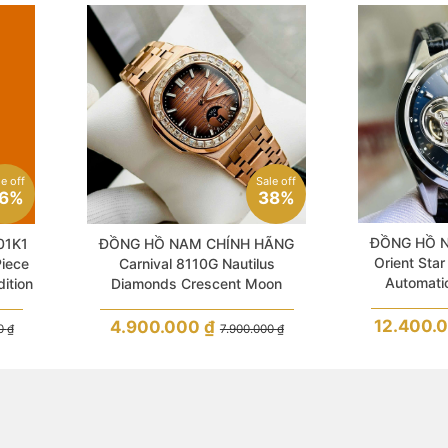
le off
Sale off
6%
38%
ĐỒNG HỒ 
01K1
ĐỒNG HỒ NAM CHÍNH HÃNG
Orient St
Piece
Carnival 8110G Nautilus
Automatic
ition
Diamonds Crescent Moon
Sapphire Lea
Automatic Rose Gold Stainless (
5 Colors Dial )
12.400.
4.900.000
₫
00
₫
7.900.000
₫