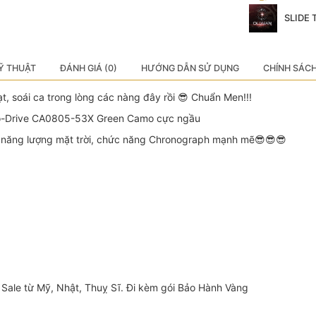
SLIDE
Ỹ THUẬT
ĐÁNH GIÁ (0)
HƯỚNG DẪN SỬ DỤNG
CHÍNH SÁC
, soái ca trong lòng các nàng đây rồi 😎 Chuẩn Men!!!
o-Drive CA0805-53X Green Camo cực ngầu
năng lượng mặt trời, chức năng Chronograph mạnh mẽ😎😎😎
Sale từ Mỹ, Nhật, Thuỵ Sĩ. Đi kèm gói Bảo Hành Vàng