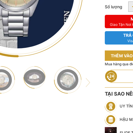
Số lượng
Giao Tận Nơi
TRẢ
Vis
THÊM VÀO
Mua hàng qua đi
TẠI SAO N
UY TÍ
HẬU M
SLIDE