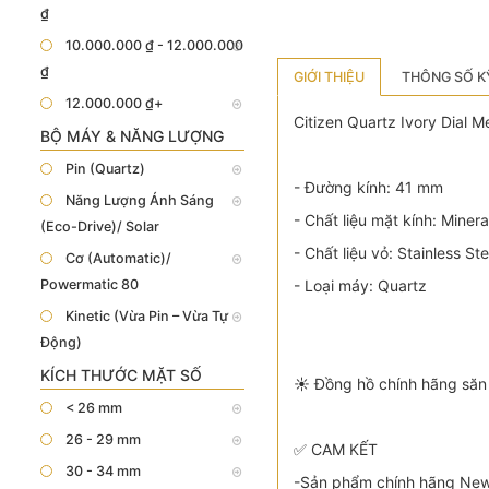
₫
10.000.000 ₫ - 12.000.000
₫
GIỚI THIỆU
THÔNG SỐ K
12.000.000 ₫+
Citizen Quartz Ivory Dial
BỘ MÁY & NĂNG LƯỢNG
Pin (Quartz)
- Đường kính: 41 mm
Năng Lượng Ánh Sáng
- Chất liệu mặt kính: Minera
(Eco-Drive)/ Solar
- Chất liệu vỏ: Stainless Ste
Cơ (Automatic)/
Powermatic 80
- Loại máy: Quartz
Kinetic (Vừa Pin – Vừa Tự
Động)
KÍCH THƯỚC MẶT SỐ
☀️ Đồng hồ chính hãng săn 
< 26 mm
26 - 29 mm
✅ CAM KẾT
30 - 34 mm
-Sản phẩm chính hãng New 