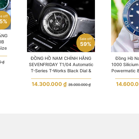
le off
5%
ÃNG
Sale off
0B
59%
Size
ĐỒNG HỒ NAM CHÍNH HÃNG
Đồng Hồ Na
00
₫
SEVENFRIDAY T1/04 Automatic
1000 Silicium
T-Series T-Works Black Dial &
Powermatic 8
Leather Skeleton Mặt Vuông For
Men
14.300.000
₫
14.600.
35.000.000
₫