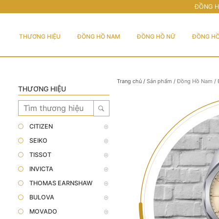
ĐỒNG H
THƯƠNG HIỆU
ĐỒNG HỒ NAM
ĐỒNG HỒ NỮ
ĐỒNG HỒ
Trang chủ
/
Sản phẩm
/
Đồng Hồ Nam
/
THƯƠNG HIỆU
CITIZEN
SEIKO
TISSOT
INVICTA
THOMAS EARNSHAW
BULOVA
MOVADO