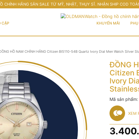
Ồ CHÍNH HÃNG SĂN SALE TỪ MỸ, NHẬT, THỤY SĨ. NHẬN SHIP COD TOÀ
 CẶP
KHUYẾN MÃI
PHỤ 
ĐỒNG HỒ NAM CHÍNH HÃNG Citizen BI5110-54B Quartz Ivory Dial Men Watch Silver Sta
ĐỒNG H
Citizen
Ivory Di
Stainles
Mã sản phẩm
XEM 
3.400