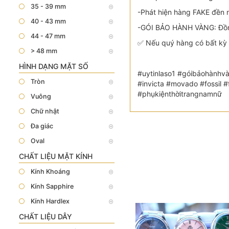
35 - 39 mm
-Phát hiện hàng FAKE đền n
40 - 43 mm
-GÓI BẢO HÀNH VÀNG: Đồng
44 - 47 mm
✅ Nếu quý hàng có bất kỳ 
> 48 mm
HÌNH DẠNG MẶT SỐ
#uytinlaso1 #góibảohànhvà
Tròn
#invicta #movado #fossil
#phụkiệnthờitrangnamnữ
Vuông
Chữ nhật
Đa giác
Oval
CHẤT LIỆU MẶT KÍNH
Kính Khoáng
Kính Sapphire
Kính Hardlex
CHẤT LIỆU DÂY