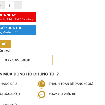
-
+
MUA NGAY
 Hoặc Nhận Tại Cửa Hàng
 GÓP QUA THẺ
a, Master, JCB
 GIỎ
ện thoại
077.345.5000
ÊN MUA ĐỒNG HỒ CHÚNG TÔI ?
N HÀNG ĐẦU
THANH TOÁN DỄ DÀNG (COD)
ÃI HÀNG ĐẦU
THAY PIN MIỄN PHÍ
 TRANG CHỦ