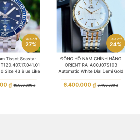
Sale off
Sale off
24%
27%
ĐỒNG HỒ NAM CHÍNH HÃNG
m Tissot Seastar
ORIENT RA-AC0J07S10B
 T120.407.17.041.01
Automatic White Dial Demi Gold
0 Size 43 Blue Like
Stainless Steel For Men
New
6.400.000
₫
000
₫
8.400.000
₫
19.900.000
₫