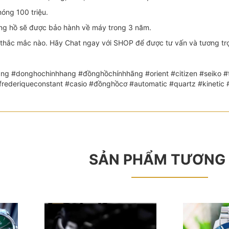
óng 100 triệu.
 hồ sẽ được bảo hành về máy trong 3 năm.
thắc mắc nào. Hãy Chat ngay với SHOP để được tư vấn và tương trợ 
ng #donghochinhhang #đồnghồchínhhãng #orient #citizen #seiko #th
 #frederiqueconstant #casio #đồnghồcơ #automatic #quartz #kin
SẢN PHẨM TƯƠNG