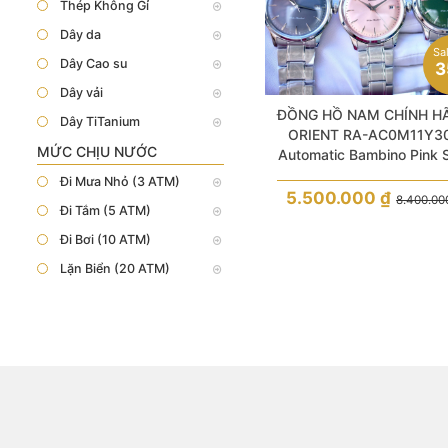
Thép Không Gỉ
Dây da
Sa
Dây Cao su
3
Dây vải
ĐỒNG HỒ NAM CHÍNH H
Dây TiTanium
ORIENT RA-AC0M11Y3
MỨC CHỊU NƯỚC
Automatic Bambino Pink 
38.4mm
Đi Mưa Nhỏ (3 ATM)
5.500.000
₫
8.400.0
Đi Tắm (5 ATM)
Đi Bơi (10 ATM)
Lặn Biển (20 ATM)