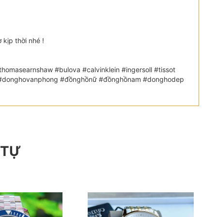
kịp thời nhé !
omasearnshaw #bulova #calvinklein #ingersoll #tissot
etic #donghovanphong #đồnghồnữ #đồnghồnam #donghodep
 TỰ