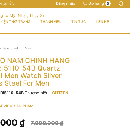
Đăng nhập
Giỏ hàng
0
N QUỐC.
KIỆN THỜI TRANG
THÀNH VIÊN
TIN TỨC
LIÊN HỆ
inless Steel For Men
Ồ NAM CHÍNH HÃNG
 BI5110-54B Quartz
al Men Watch Silver
s Steel For Men
:
BI5110-54B
Thương hiệu :
CITIZEN
REVIEW SẢN PHẨM
.000
₫
7.000.000
₫