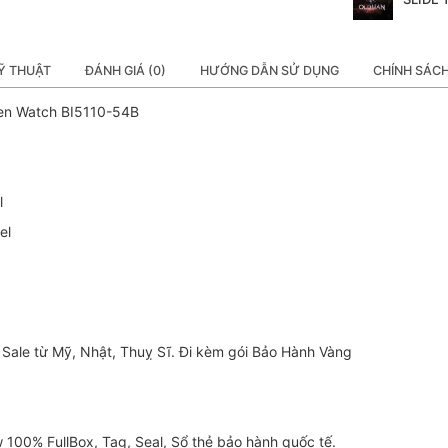
Ỹ THUẬT
ĐÁNH GIÁ (0)
HƯỚNG DẪN SỬ DỤNG
CHÍNH SÁC
 Men Watch BI5110-54B
l
el
Sale từ Mỹ, Nhật, Thuỵ Sĩ. Đi kèm gói Bảo Hành Vàng
100% FullBox, Tag, Seal, Sổ thẻ bảo hành quốc tế.