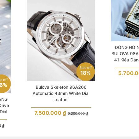
ĐỒNG HỒ 
BULOVA 98A3
41 Kiểu Dá
Sale off
18%
5.700.
le off
6%
Bulova Skeleton 96A266
Automatic 43mm White Dial
ÃNG
Leather
rive
Dial
7.500.000
₫
9.200.000
₫
Hands
0
₫