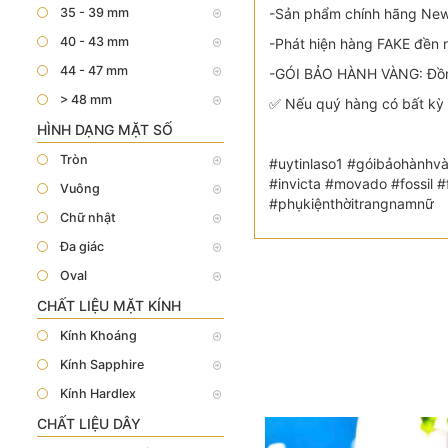
35 - 39 mm
-Sản phẩm chính hãng New 
40 - 43 mm
-Phát hiện hàng FAKE đền n
44 - 47 mm
-GÓI BẢO HÀNH VÀNG: Đồng
> 48 mm
✅ Nếu quý hàng có bất kỳ 
HÌNH DẠNG MẶT SỐ
Tròn
#uytinlaso1 #góibảohànhvà
#invicta #movado #fossil
Vuông
#phụkiệnthờitrangnamnữ
Chữ nhật
Đa giác
Oval
CHẤT LIỆU MẶT KÍNH
Kính Khoáng
Kính Sapphire
Kính Hardlex
CHẤT LIỆU DÂY