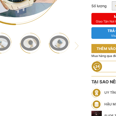
Số lượng
Giao Tận Nơi
TRẢ
Vis
THÊM VÀO
Mua hàng qua đi
TẠI SAO N
UY TÍ
HẬU M
SLIDE