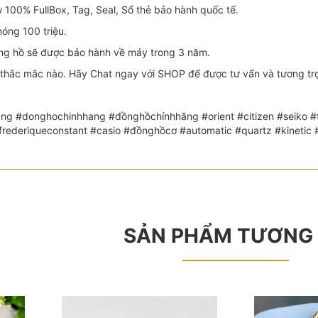
100% FullBox, Tag, Seal, Sổ thẻ bảo hành quốc tế.
óng 100 triệu.
 hồ sẽ được bảo hành về máy trong 3 năm.
thắc mắc nào. Hãy Chat ngay với SHOP để được tư vấn và tương trợ 
ng #donghochinhhang #đồnghồchínhhãng #orient #citizen #seiko #th
 #frederiqueconstant #casio #đồnghồcơ #automatic #quartz #kin
SẢN PHẨM TƯƠNG