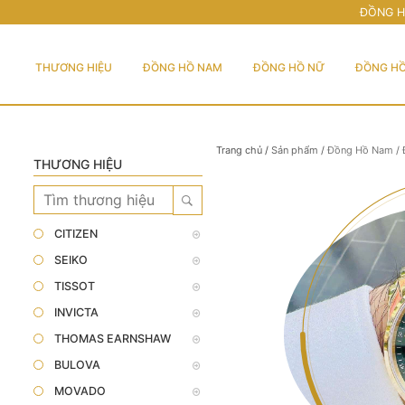
ĐỒNG H
THƯƠNG HIỆU
ĐỒNG HỒ NAM
ĐỒNG HỒ NỮ
ĐỒNG HỒ
Trang chủ
/
Sản phẩm
/
Đồng Hồ Nam
/
THƯƠNG HIỆU
CITIZEN
SEIKO
TISSOT
INVICTA
THOMAS EARNSHAW
BULOVA
MOVADO