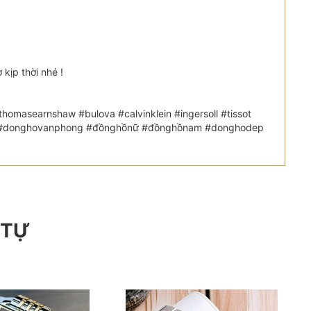
kịp thời nhé !
omasearnshaw #bulova #calvinklein #ingersoll #tissot
etic #donghovanphong #đồnghồnữ #đồnghồnam #donghodep
 TỰ