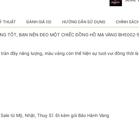
Ỹ THUẬT
ĐÁNH GIÁ (0)
HƯỚNG DẪN SỬ DỤNG
CHÍNH SÁC
ƯỢNG TỐT, BẠN NÊN ĐEO MỘT CHIẾC ĐỒNG HỒ MẠ VÀNG BH5002-
 tràn đầy năng lượng, màu vàng còn thể hiện sự tươi vui đồng thời 
Sale từ Mỹ, Nhật, Thuỵ Sĩ. Đi kèm gói Bảo Hành Vàng