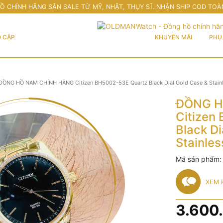
Ồ CHÍNH HÃNG SĂN SALE TỪ MỸ, NHẬT, THỤY SĨ. NHẬN SHIP COD TOÀ
 CẶP
KHUYẾN MÃI
PHỤ 
ĐỒNG HỒ NAM CHÍNH HÃNG Citizen BH5002-53E Quartz Black Dial Gold Case & Stainl
ĐỒNG H
Citizen
Black Di
Stainles
Mã sản phẩm
XEM 
3.600