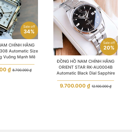
Sale off
34%
Sale off
NAM CHÍNH HÃNG
20%
08 Automatic Size
ng Vuông Mạnh Mẽ
ĐỒNG HỒ NAM CHÍNH HÃNG
ORIENT STAR RK-AU0004B
000
₫
8.700.000
₫
Automatic Black Dial Sapphire
Silver Stainless Steel For Men
9.700.000
₫
12.100.000
₫