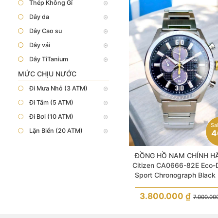
Thép Không Gỉ
Dây da
Dây Cao su
Dây vải
Dây TiTanium
MỨC CHỊU NƯỚC
Đi Mưa Nhỏ (3 ATM)
Đi Tắm (5 ATM)
Đi Bơi (10 ATM)
Sa
Lặn Biển (20 ATM)
4
ĐỒNG HỒ NAM CHÍNH H
Citizen CA0666-82E Eco-D
Sport Chronograph Black 
Silver Stainless Luminous 
3.800.000
₫
7.000.00