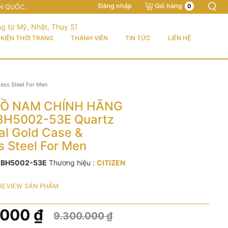
Đăng nhập
Giỏ hàng
0
N QUỐC.
KIỆN THỜI TRANG
THÀNH VIÊN
TIN TỨC
LIÊN HỆ
ess Steel For Men
Ồ NAM CHÍNH HÃNG
 BH5002-53E Quartz
al Gold Case &
s Steel For Men
:
BH5002-53E
Thương hiệu :
CITIZEN
REVIEW SẢN PHẨM
.000
₫
9.300.000
₫