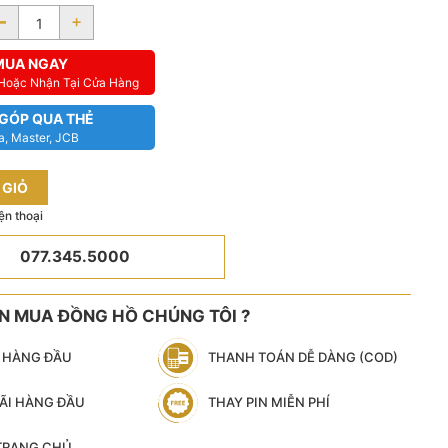
-
+
MUA NGAY
 Hoặc Nhận Tại Cửa Hàng
 GÓP QUA THẺ
a, Master, JCB
 GIỎ
ện thoại
077.345.5000
ÊN MUA ĐỒNG HỒ CHÚNG TÔI ?
N HÀNG ĐẦU
THANH TOÁN DỄ DÀNG (COD)
ÃI HÀNG ĐẦU
THAY PIN MIỄN PHÍ
 TRANG CHỦ