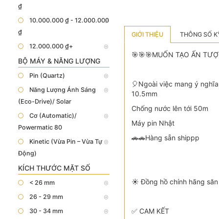
₫
10.000.000 ₫ - 12.000.000
₫
GIỚI THIỆU
THÔNG SỐ K
12.000.000 ₫+
🎯️🎯️🎯MUỐN TẠO ẤN T
BỘ MÁY & NĂNG LƯỢNG
Pin (Quartz)
️🎈Ngoài việc mang ý nghĩa
Năng Lượng Ánh Sáng
10.5mm
(Eco-Drive)/ Solar
Chống nước lên tới 50m
Cơ (Automatic)/
Máy pin Nhật
Powermatic 80
🚗🚗Hàng sẵn shippp
Kinetic (Vừa Pin – Vừa Tự
Động)
KÍCH THƯỚC MẶT SỐ
☀️ Đồng hồ chính hãng săn 
< 26 mm
26 - 29 mm
✅ CAM KẾT
30 - 34 mm