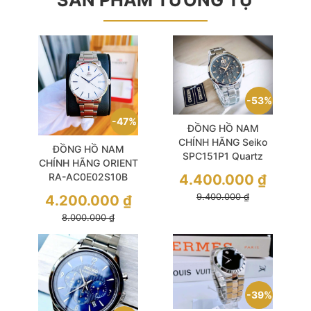
53%
47%
ĐỒNG HỒ NAM
CHÍNH HÃNG Seiko
ĐỒNG HỒ NAM
SPC151P1 Quartz
CHÍNH HÃNG ORIENT
Sports Chronograph
RA-AC0E02S10B
4.400.000
₫
Black Dial
(AC0E02S30B)
9.400.000
₫
4.200.000
₫
Automatic White Size
8.000.000
₫
40mm
39%