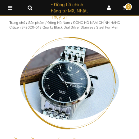
0
Trang chủ
/
Sản phẩm
/
Đồng Hồ Nam
/
ĐỒNG HỒ NAM CHÍNH HÃNG
Citizen BF2020-51E Quartz Black Dial Silver Stainless Steel For Men