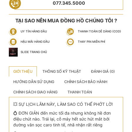
077.345.5000
TẠI SAO NÊN MUA ĐỒNG HỒ CHÚNG TÔI ?
UY TÍN HÀNG ĐẦU
THANH TOÁN DỄ DÀNG (COD)
HẬU MÃI HÀNG ĐẦU
THAY PIN MIỄN PHÍ
SLIDE TRANG CHỦ
GIỚI THIỆU
THÔNG SỐ KỸ THUẬT
ĐÁNH GIÁ (0)
HƯỚNG DẪN SỬ DỤNG
CHÍNH SÁCH BẢO HÀNH
CHÍNH SÁCH GIAO HÀNG
THANH TOÁN
💥 SỰ LỊCH LÃM NÀY, LÀM SAO CÓ THỂ PHỚT LỜ!
💍 ĐƠN GIẢN đến mức tối đa nhưng không hề đơn
điệu chút nào. Trái lại, cỗ máy hết sức hút mắt bởi
đường vân sọc caro tinh tế, nhã nhặn rất riêng