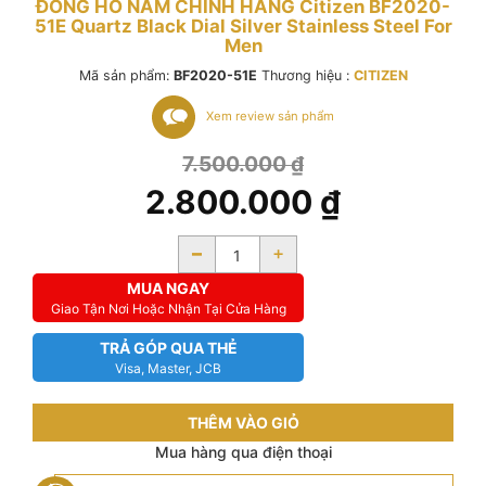
ĐỒNG HỒ NAM CHÍNH HÃNG Citizen BF2020-
51E Quartz Black Dial Silver Stainless Steel For
Men
Mã sản phẩm:
BF2020-51E
Thương hiệu :
CITIZEN
Xem review sản phẩm
7.500.000
₫
2.800.000
₫
-
+
MUA NGAY
Giao Tận Nơi Hoặc Nhận Tại Cửa Hàng
TRẢ GÓP QUA THẺ
Visa, Master, JCB
THÊM VÀO GIỎ
Mua hàng qua điện thoại