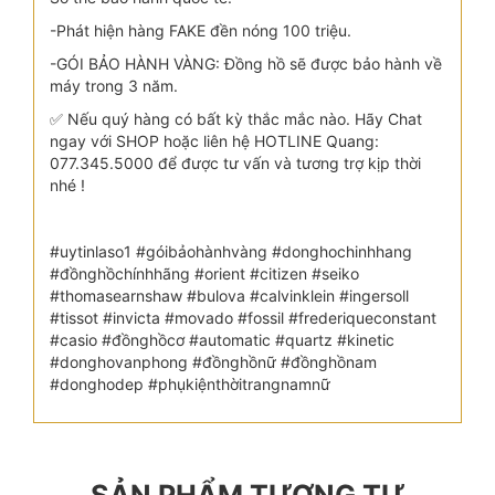
-Phát hiện hàng FAKE đền nóng 100 triệu.
-GÓI BẢO HÀNH VÀNG: Đồng hồ sẽ được bảo hành về
máy trong 3 năm.
✅ Nếu quý hàng có bất kỳ thắc mắc nào. Hãy Chat
ngay với SHOP hoặc liên hệ HOTLINE Quang:
077.345.5000 để được tư vấn và tương trợ kịp thời
nhé !
#uytinlaso1 #góibảohànhvàng #donghochinhhang
#đồnghồchínhhãng #orient #citizen #seiko
#thomasearnshaw #bulova #calvinklein #ingersoll
#tissot #invicta #movado #fossil #frederiqueconstant
#casio #đồnghồcơ #automatic #quartz #kinetic
#donghovanphong #đồnghồnữ #đồnghồnam
#donghodep #phụkiệnthờitrangnamnữ
SẢN PHẨM TƯƠNG TỰ