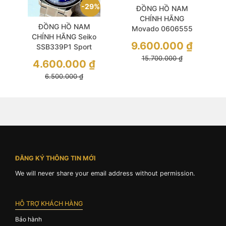
29%
ĐỒNG HỒ NAM
CHÍNH HÃNG
ĐỒNG HỒ NAM
Movado 0606555
CHÍNH HÃNG Seiko
Quartz Black Dial
9.600.000
₫
SSB339P1 Sport
Sapphire Silver
Chronograph Quartz
15.700.000
₫
Stainless Steel For
4.600.000
₫
Blue Dial Silver
Men
6.500.000
₫
Stainless Steel For
Men
ĐĂNG KÝ THÔNG TIN MỚI
We will never share your email address without permission.
HỖ TRỢ KHÁCH HÀNG
Bảo hành