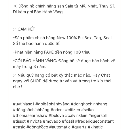
☀️ Đồng hồ chính hãng săn Sale từ Mỹ, Nhật, Thuỵ Sĩ.
Đi kèm gói Bảo Hành Vàng
✅ CAM KẾT
-Sản phẩm chính hãng New 100% FullBox, Tag, Seal,
Sổ thẻ bảo hành quốc tế.
-Phát hiện hàng FAKE đền nóng 100 triệu.
-GÓI BẢO HÀNH VÀNG: Đồng hồ sẽ được bảo hành về
máy trong 3 năm.
✅ Nếu quý hàng có bất kỳ thắc mắc nào. Hãy Chat
ngay với SHOP để được tư vấn và tương trợ kịp thời
nhé !
#uytinlaso1 #góibảohànhvàng #donghochinhhang
#đồnghồchínhhãng #orient #citizen #seiko
#thomasearnshaw #bulova #calvinklein #ingersoll
#tissot #invicta #movado #fossil #frederiqueconstant
#casio #đồnghồcơ #automatic #quartz #kinetic