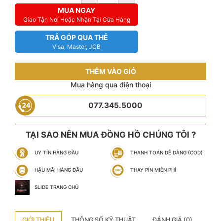
MUA NGAY
Giao Tận Nơi Hoặc Nhận Tại Cửa Hàng
TRẢ GÓP QUA THẺ
Visa, Master, JCB
THÊM VÀO GIỎ
Mua hàng qua điện thoại
077.345.5000
TẠI SAO NÊN MUA ĐỒNG HỒ CHÚNG TÔI ?
UY TÍN HÀNG ĐẦU
THANH TOÁN DỄ DÀNG (COD)
HẬU MÃI HÀNG ĐẦU
THAY PIN MIỄN PHÍ
SLIDE TRANG CHỦ
GIỚI THIỆU
THÔNG SỐ KỸ THUẬT
ĐÁNH GIÁ (0)