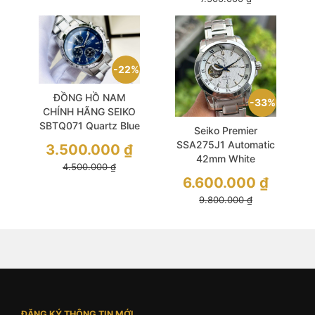
22%
ĐỒNG HỒ NAM
33%
CHÍNH HÃNG SEIKO
SBTQ071 Quartz Blue
Seiko Premier
Size 38.5 Thiết Kế
SSA275J1 Automatic
3.500.000
₫
Thể Thao Khoẻ Khoắn
42mm White
4.500.000
₫
Sapphire Like New
6.600.000
₫
9.800.000
₫
ĐĂNG KÝ THÔNG TIN MỚI