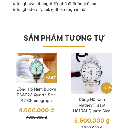
#donghovanphong #đồnghồnữ #đồnghồnam
#donghodep #phụkiệnthờitrangnamnữ
SẢN PHẨM TƯƠNG TỰ
34%
53%
Đồng Hồ Nam Bulova
96A323 Quartz Size
Đồng Hồ Nam
42 Chronograph
Mathey Tissot
Aqua
4.600.000
₫
H810AI Quartz Size
40 Đảm bảo độ chính
7.000.000
₫
3.500.000
₫
xác và ổn định
7.500.000
₫