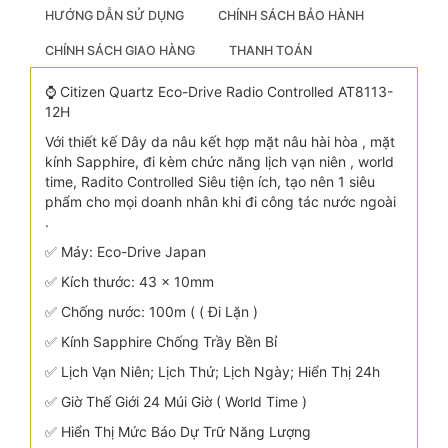
HƯỚNG DẪN SỬ DỤNG
CHÍNH SÁCH BẢO HÀNH
CHÍNH SÁCH GIAO HÀNG
THANH TOÁN
⌚ Citizen Quartz Eco-Drive Radio Controlled AT8113-
12H
Với thiết kế Dây da nâu kết hợp mặt nâu hài hòa , mặt
kính Sapphire, đi kèm chức năng lịch vạn niên , world
time, Radito Controlled Siêu tiện ích, tạo nên 1 siêu
phẩm cho mọi doanh nhân khi đi công tác nước ngoài
.
✅ Máy: Eco-Drive Japan
✅ Kích thước: 43 x 10mm
✅ Chống nước: 100m ( ( Đi Lặn )
✅ Kính Sapphire Chống Trầy Bền Bỉ
✅ Lịch Vạn Niên; Lịch Thứ; Lịch Ngày; Hiển Thị 24h
✅ Giờ Thế Giới 24 Múi Giờ ( World Time )
✅ Hiển Thị Mức Báo Dự Trữ Năng Lượng