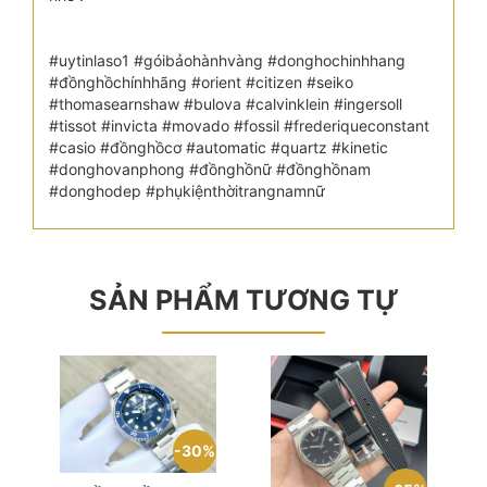
#uytinlaso1 #góibảohànhvàng #donghochinhhang
#đồnghồchínhhãng #orient #citizen #seiko
#thomasearnshaw #bulova #calvinklein #ingersoll
#tissot #invicta #movado #fossil #frederiqueconstant
#casio #đồnghồcơ #automatic #quartz #kinetic
#donghovanphong #đồnghồnữ #đồnghồnam
#donghodep #phụkiệnthờitrangnamnữ
SẢN PHẨM TƯƠNG TỰ
30%