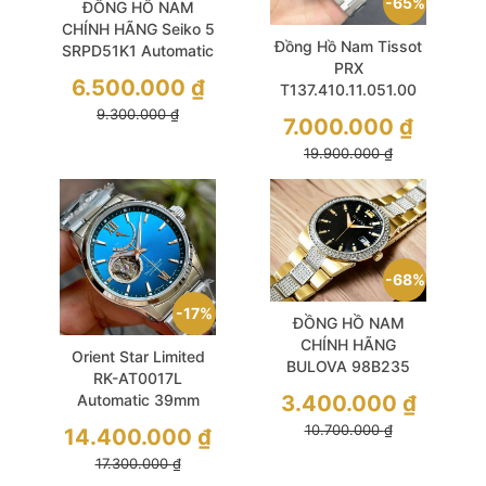
65%
ĐỒNG HỒ NAM
CHÍNH HÃNG Seiko 5
Đồng Hồ Nam Tissot
SRPD51K1 Automatic
PRX
Blue Dial Sports Silver
6.500.000
₫
T137.410.11.051.00
Stainless
Quartz Size 40 Black
9.300.000
₫
7.000.000
₫
Set 2 Dây Like New
19.900.000
₫
68%
17%
ĐỒNG HỒ NAM
CHÍNH HÃNG
Orient Star Limited
BULOVA 98B235
RK-AT0017L
Quartz Diamond
3.400.000
₫
Automatic 39mm
Black Dial Demi Gold
Blue Open Heart
10.700.000
₫
Stainless Steel For
14.400.000
₫
Men
17.300.000
₫