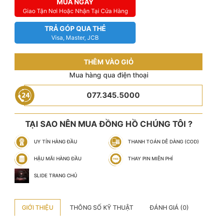
MUA NGAY
Giao Tận Nơi Hoặc Nhận Tại Cửa Hàng
TRẢ GÓP QUA THẺ
Visa, Master, JCB
THÊM VÀO GIỎ
Mua hàng qua điện thoại
077.345.5000
TẠI SAO NÊN MUA ĐỒNG HỒ CHÚNG TÔI ?
UY TÍN HÀNG ĐẦU
THANH TOÁN DỄ DÀNG (COD)
HẬU MÃI HÀNG ĐẦU
THAY PIN MIỄN PHÍ
SLIDE TRANG CHỦ
GIỚI THIỆU
THÔNG SỐ KỸ THUẬT
ĐÁNH GIÁ (0)