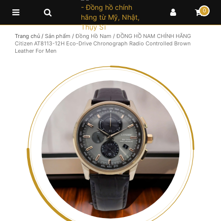
0
Trang chủ
/
Sản phẩm
/
Đồng Hồ Nam
/
ĐỒNG HỒ NAM CHÍNH HÃNG
Citizen AT8113-12H Eco-Drive Chronograph Radio Controlled Brown
Leather For Men