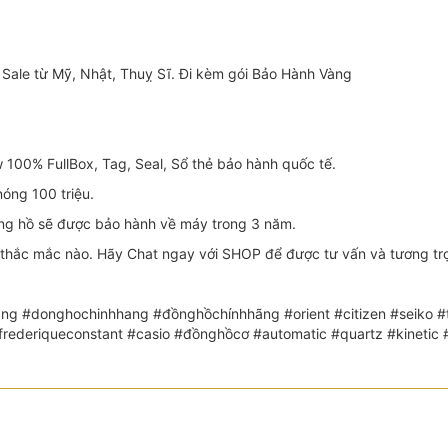
Sale từ Mỹ, Nhật, Thuỵ Sĩ. Đi kèm gói Bảo Hành Vàng
100% FullBox, Tag, Seal, Sổ thẻ bảo hành quốc tế.
óng 100 triệu.
 hồ sẽ được bảo hành về máy trong 3 năm.
thắc mắc nào. Hãy Chat ngay với SHOP để được tư vấn và tương trợ 
ng #donghochinhhang #đồnghồchínhhãng #orient #citizen #seiko #th
 #frederiqueconstant #casio #đồnghồcơ #automatic #quartz #kin