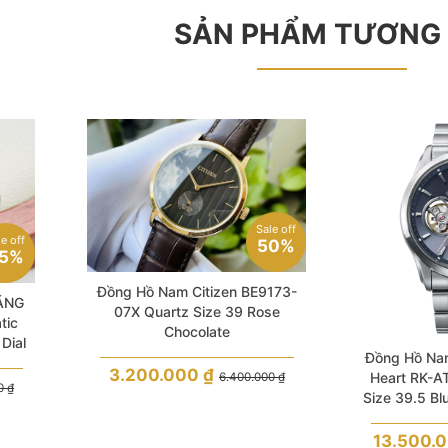
SẢN PHẨM TƯƠNG
Sale off
le off
50%
5%
Đồng Hồ Nam Citizen BE9173-
ÃNG
07X Quartz Size 39 Rose
tic
Chocolate
Dial
Đồng Hồ Nam
Steel
3.200.000
₫
Heart RK-A
6.400.000
₫
00
₫
Size 39.5 Bl
70
13.500.