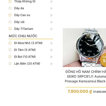
Thép Không Gỉ
Dây da
Dây Cao su
Dây vải
Dây TiTanium
MỨC CHỊU NƯỚC
Đi Mưa Nhỏ (3 ATM)
Đi Tắm (5 ATM)
Đi Bơi (10 ATM)
Sa
5
Lặn Biển (20 ATM)
ĐỒNG HỒ NAM CHÍNH H
SEIKO SRPC81J1 Automa
Presage Karesansui Black 
Sapphire Silver Stainless 
For Men
7.800.000
₫
17.300.0