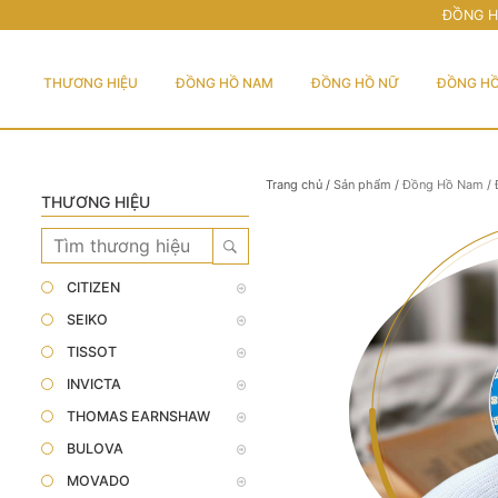
ĐỒNG H
THƯƠNG HIỆU
ĐỒNG HỒ NAM
ĐỒNG HỒ NỮ
ĐỒNG HỒ
Trang chủ
/
Sản phẩm
/
Đồng Hồ Nam
/
THƯƠNG HIỆU
CITIZEN
SEIKO
TISSOT
INVICTA
THOMAS EARNSHAW
BULOVA
MOVADO