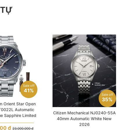
 TỰ
Sale off
41%
Sale off
35%
 Orient Star Open
T0022L Automatic
Citizen Mechanical NJ0240-55A
ue Sapphire Limited
40mm Automatic White New
0pcs Set
2026
000
₫
23.000.000
₫