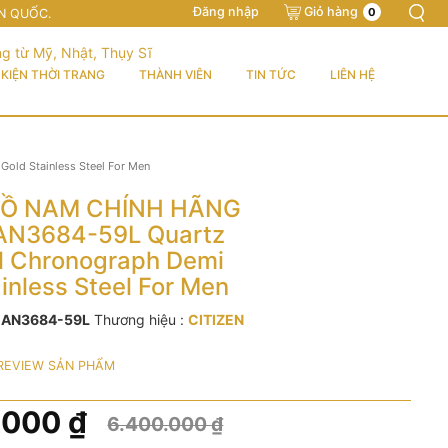
Đăng nhập
Giỏ hàng
0
N QUỐC.
KIỆN THỜI TRANG
THÀNH VIÊN
TIN TỨC
LIÊN HỆ
ld Stainless Steel For Men
Ồ NAM CHÍNH HÃNG
 AN3684-59L Quartz
al Chronograph Demi
inless Steel For Men
:
AN3684-59L
Thương hiệu :
CITIZEN
REVIEW SẢN PHẨM
.000
₫
6.400.000
₫