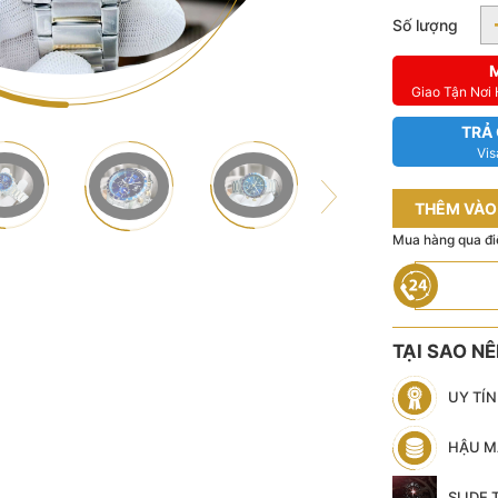
Số lượng
Giao Tận Nơi
TRẢ
Vis
THÊM VÀO
Mua hàng qua đi
TẠI SAO N
UY TÍ
HẬU M
SLIDE