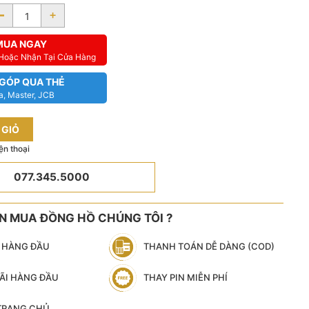
-
+
MUA NGAY
 Hoặc Nhận Tại Cửa Hàng
 GÓP QUA THẺ
a, Master, JCB
 GIỎ
ện thoại
077.345.5000
ÊN MUA ĐỒNG HỒ CHÚNG TÔI ?
N HÀNG ĐẦU
THANH TOÁN DỄ DÀNG (COD)
ÃI HÀNG ĐẦU
THAY PIN MIỄN PHÍ
 TRANG CHỦ