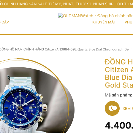
Ồ CHÍNH HÃNG SĂN SALE TỪ MỸ, NHẬT, THỤY SĨ. NHẬN SHIP COD TOÀ
 CẶP
KHUYẾN MÃI
PHỤ 
ĐỒNG HỒ NAM CHÍNH HÃNG Citizen AN3684-59L Quartz Blue Dial Chronograph Demi Go
ĐỒNG H
Citizen
Blue Di
Gold Sta
Mã sản phẩm
XEM 
4.400