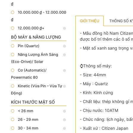
₫
10.000.000 ₫ - 12.000.000
₫
GIỚI THIỆU
THÔNG SỐ K
12.000.000 ₫+
- Mẫu đồng hồ Nam Citizen
BỘ MÁY & NĂNG LƯỢNG
được bố trí thêm các ô số 
Pin (Quartz)
- Mặt số xanh sang trọng và
Năng Lượng Ánh Sáng
(Eco-Drive)/ Solar
⌚️Thông số máy:
Cơ (Automatic)/
- Size: 44mm
Powermatic 80
- Máy : Quartz
Kinetic (Vừa Pin – Vừa Tự
- Kính: Kính cứng
Động)
- Chất liệu: thép không gỉ
KÍCH THƯỚC MẶT SỐ
- Chịu nước: 10ATM
< 26 mm
- Chức năng: lịch ngày, bấ
26 - 29 mm
- Xuất xứ : Citizen Japan
30 - 34 mm