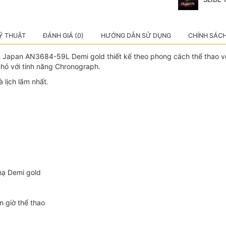
Ỹ THUẬT
ĐÁNH GIÁ (0)
HƯỚNG DẪN SỬ DỤNG
CHÍNH SÁC
 Japan AN3684-59L Demi gold thiết kế theo phong cách thể thao với
nhỏ với tính năng Chronograph.
 lịch lãm nhất.
 mạ Demi gold
m giờ thể thao