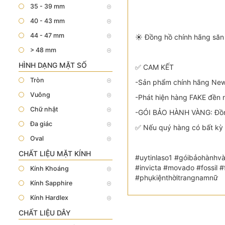
35 - 39 mm
40 - 43 mm
44 - 47 mm
☀️ Đồng hồ chính hãng săn 
> 48 mm
HÌNH DẠNG MẶT SỐ
✅ CAM KẾT
Tròn
-Sản phẩm chính hãng New 
Vuông
-Phát hiện hàng FAKE đền n
Chữ nhật
-GÓI BẢO HÀNH VÀNG: Đồng
Đa giác
✅ Nếu quý hàng có bất kỳ 
Oval
CHẤT LIỆU MẶT KÍNH
#uytinlaso1 #góibảohànhvà
#invicta #movado #fossil
Kính Khoáng
#phụkiệnthờitrangnamnữ
Kính Sapphire
Kính Hardlex
CHẤT LIỆU DÂY