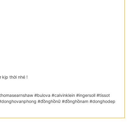
kịp thời nhé !
omasearnshaw #bulova #calvinklein #ingersoll #tissot
etic #donghovanphong #đồnghồnữ #đồnghồnam #donghodep