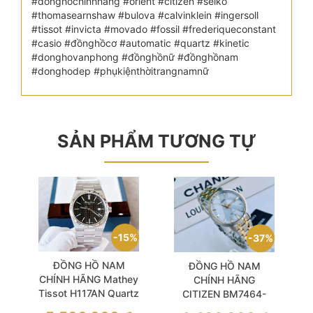
#đồnghồchínhhãng #orient #citizen #seiko
#thomasearnshaw #bulova #calvinklein #ingersoll
#tissot #invicta #movado #fossil #frederiqueconstant
#casio #đồnghồcơ #automatic #quartz #kinetic
#donghovanphong #đồnghồnữ #đồnghồnam
#donghodep #phụkiệnthờitrangnamnữ
SẢN PHẨM TƯƠNG TỰ
15%
37%
ĐỒNG HỒ NAM
ĐỒNG HỒ NAM
CHÍNH HÃNG Mathey
CHÍNH HÃNG
Tissot H117AN Quartz
CITIZEN BM7464-
PRX Collection Black
52H Platform Eco-