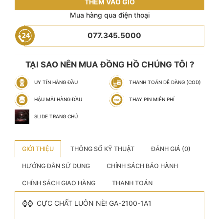
THÊM VÀO GIỎ
Mua hàng qua điện thoại
077.345.5000
TẠI SAO NÊN MUA ĐỒNG HỒ CHÚNG TÔI ?
UY TÍN HÀNG ĐẦU
THANH TOÁN DỄ DÀNG (COD)
HẬU MÃI HÀNG ĐẦU
THAY PIN MIỄN PHÍ
SLIDE TRANG CHỦ
GIỚI THIỆU
THÔNG SỐ KỸ THUẬT
ĐÁNH GIÁ (0)
HƯỚNG DẪN SỬ DỤNG
CHÍNH SÁCH BẢO HÀNH
CHÍNH SÁCH GIAO HÀNG
THANH TOÁN
⌚️⌚️ CỰC CHẤT LUÔN NÈ! GA-2100-1A1