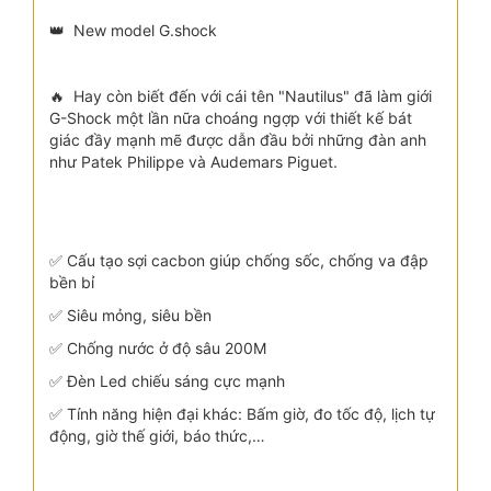
👑 New model G.shock
🔥 Hay còn biết đến với cái tên "Nautilus" đã làm giới
G-Shock một lần nữa choáng ngợp với thiết kế bát
giác đầy mạnh mẽ được dẫn đầu bởi những đàn anh
như Patek Philippe và Audemars Piguet.
✅️ Cấu tạo sợi cacbon giúp chống sốc, chống va đập
bền bỉ
✅️ Siêu mỏng, siêu bền
✅️ Chống nước ở độ sâu 200M
✅️ Đèn Led chiếu sáng cực mạnh
✅️ Tính năng hiện đại khác: Bấm giờ, đo tốc độ, lịch tự
động, giờ thế giới, báo thức,…