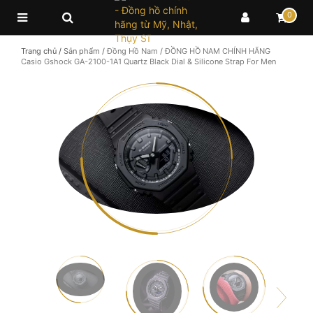
0
Trang chủ
/
Sản phẩm
/
Đồng Hồ Nam
/
ĐỒNG HỒ NAM CHÍNH HÃNG
Casio Gshock GA-2100-1A1 Quartz Black Dial & Silicone Strap For Men