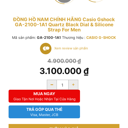
ĐỒNG HỒ NAM CHÍNH HÃNG Casio Gshock
GA-2100-1A1 Quartz Black Dial & Silicone
Strap For Men
Mã sản phẩm:
GA-2100-1A1
Thương hiệu :
CASIO G-SHOCK
Xem review sản phẩm
4.900.000
₫
3.100.000
₫
-
+
MUA NGAY
Giao Tận Nơi Hoặc Nhận Tại Cửa Hàng
TRẢ GÓP QUA THẺ
Visa, Master, JCB