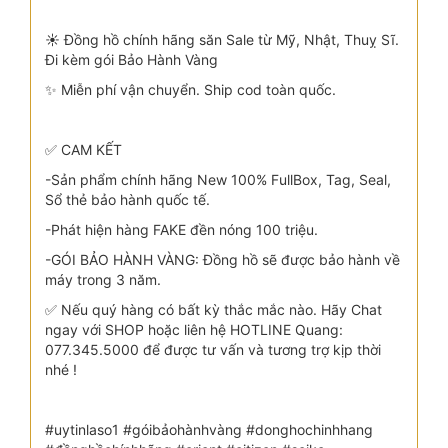
☀️ Đồng hồ chính hãng săn Sale từ Mỹ, Nhật, Thuỵ Sĩ.
Đi kèm gói Bảo Hành Vàng
✨ Miễn phí vận chuyển. Ship cod toàn quốc.
✅ CAM KẾT
-Sản phẩm chính hãng New 100% FullBox, Tag, Seal,
Sổ thẻ bảo hành quốc tế.
-Phát hiện hàng FAKE đền nóng 100 triệu.
-GÓI BẢO HÀNH VÀNG: Đồng hồ sẽ được bảo hành về
máy trong 3 năm.
✅ Nếu quý hàng có bất kỳ thắc mắc nào. Hãy Chat
ngay với SHOP hoặc liên hệ HOTLINE Quang:
077.345.5000 để được tư vấn và tương trợ kịp thời
nhé !
#uytinlaso1 #góibảohànhvàng #donghochinhhang