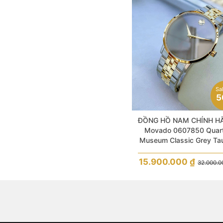
Sa
5
ĐỒNG HỒ NAM CHÍNH H
Movado 0607850 Quar
Museum Classic Grey Ta
Sapphire Dial Demi Gol
Stainless Steel For Me
15.900.000
₫
32.000.