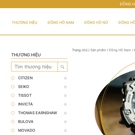
ĐỒNG H
THƯƠNG HIỆU
ĐỒNG HỒ NAM
ĐỒNG HỒ NỮ
ĐỒNG HỒ
Trang chủ
/
Sản phẩm
/
Đồng Hồ Nam
/
THƯƠNG HIỆU
CITIZEN
SEIKO
TISSOT
INVICTA
THOMAS EARNSHAW
BULOVA
MOVADO