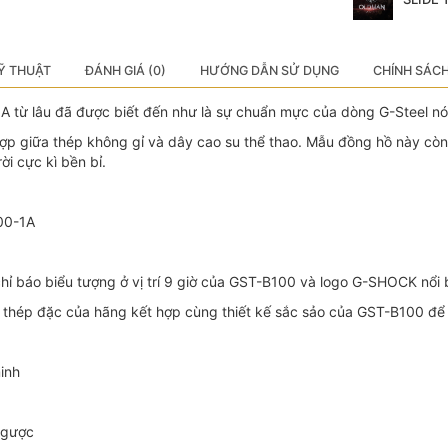
Ỹ THUẬT
ĐÁNH GIÁ (0)
HƯỚNG DẪN SỬ DỤNG
CHÍNH SÁC
 từ lâu đã được biết đến như là sự chuẩn mực của dòng G-Steel nó
 hợp giữa thép không gỉ và dây cao su thể thao. Mẫu đồng hồ này còn
i cực kì bền bỉ.
00-1A
 chỉ báo biểu tượng ở vị trí 9 giờ của GST-B100 và logo G-SHOCK nổi 
 thép đặc của hãng kết hợp cùng thiết kế sắc sảo của GST-B100 để 
minh
ngược