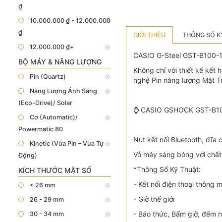
₫
10.000.000 ₫ - 12.000.000
₫
GIỚI THIỆU
THÔNG SỐ K
12.000.000 ₫+
CASIO G-Steel GST-B100-1A
BỘ MÁY & NĂNG LƯỢNG
Không chỉ với thiết kế kết
Pin (Quartz)
nghệ Pin năng lượng Mặt Trờ
Năng Lượng Ánh Sáng
(Eco-Drive)/ Solar
⌚ CASIO GSHOCK GST-B1
Cơ (Automatic)/
Powermatic 80
Nút kết nối Bluetooth, đĩa
Kinetic (Vừa Pin – Vừa Tự
Vỏ máy sáng bóng với chất
Động)
*Thông Số Kỹ Thuật:
KÍCH THƯỚC MẶT SỐ
- Kết nối điện thoại thông 
< 26 mm
- Giờ thế giới
26 - 29 mm
- Báo thức, Bấm giờ, đếm 
30 - 34 mm