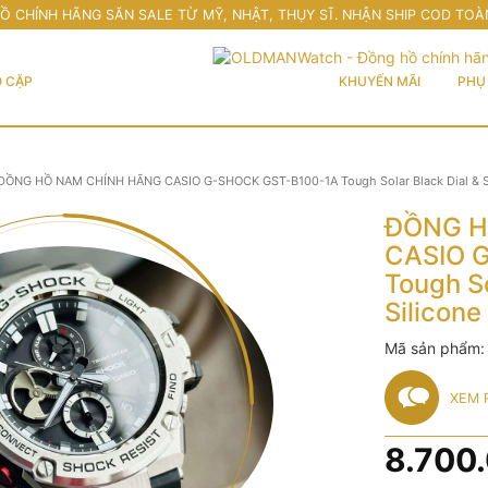
Ồ CHÍNH HÃNG SĂN SALE TỪ MỸ, NHẬT, THỤY SĨ. NHẬN SHIP COD TOÀ
 CẶP
KHUYẾN MÃI
PHỤ 
ĐỒNG HỒ NAM CHÍNH HÃNG CASIO G-SHOCK GST-B100-1A Tough Solar Black Dial & Si
ĐỒNG H
CASIO 
Tough So
Silicone
Mã sản phẩm
XEM 
8.700