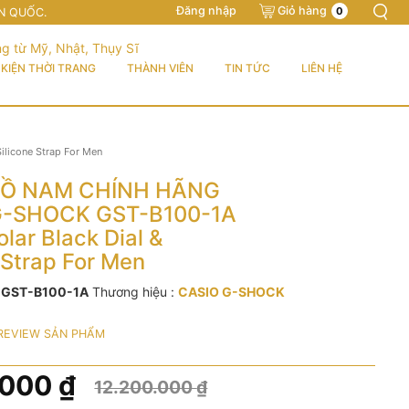
Đăng nhập
Giỏ hàng
0
N QUỐC.
KIỆN THỜI TRANG
THÀNH VIÊN
TIN TỨC
LIÊN HỆ
licone Strap For Men
Ồ NAM CHÍNH HÃNG
G-SHOCK GST-B100-1A
lar Black Dial &
 Strap For Men
:
GST-B100-1A
Thương hiệu :
CASIO G-SHOCK
REVIEW SẢN PHẨM
.000
₫
12.200.000
₫