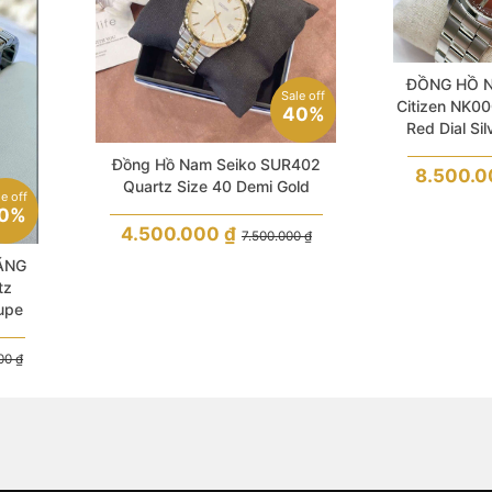
ĐỒNG HỒ 
Sale off
Citizen NK0
40%
Red Dial Sil
For 
Đồng Hồ Nam Seiko SUR402
8.500.
Quartz Size 40 Demi Gold
le off
0%
4.500.000
₫
7.500.000
₫
ÃNG
tz
upe
d
n
000
₫