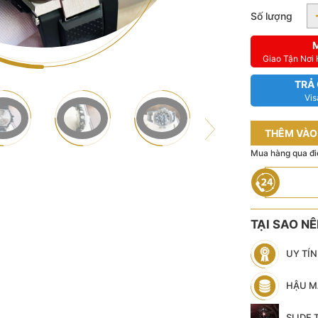
Số lượng
Giao Tận Nơi
TRẢ
Vis
THÊM VÀO
Mua hàng qua đi
TẠI SAO N
UY TÍ
HẬU M
SLIDE