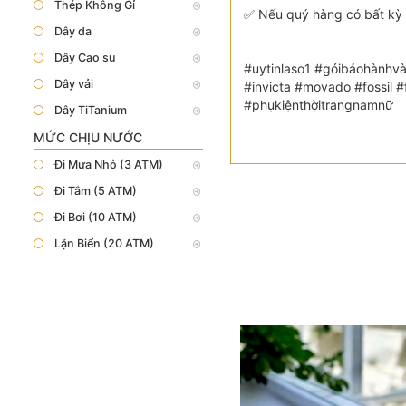
Thép Không Gỉ
✅ Nếu quý hàng có bất kỳ 
Dây da
Dây Cao su
#uytinlaso1 #góibảohànhvà
Dây vải
#invicta #movado #fossil
#phụkiệnthờitrangnamnữ
Dây TiTanium
MỨC CHỊU NƯỚC
Đi Mưa Nhỏ (3 ATM)
Đi Tắm (5 ATM)
Đi Bơi (10 ATM)
Lặn Biển (20 ATM)