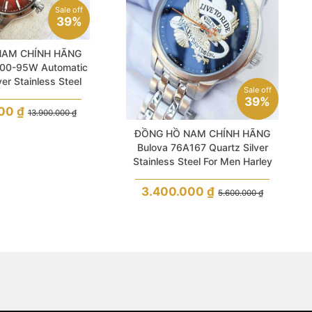
Sale off
39%
NAM CHÍNH HÃNG
000-95W Automatic
ver Stainless Steel
Sale off
Men Limited
39%
000
₫
13.900.000
₫
ĐỒNG HỒ NAM CHÍNH HÃNG
Bulova 76A167 Quartz Silver
Stainless Steel For Men Harley
Davidson
3.400.000
₫
5.600.000
₫