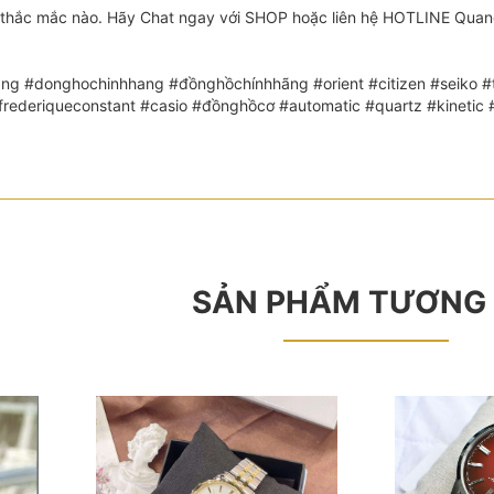
thắc mắc nào. Hãy Chat ngay với SHOP hoặc liên hệ HOTLINE Quang:
ng #donghochinhhang #đồnghồchínhhãng #orient #citizen #seiko #th
 #frederiqueconstant #casio #đồnghồcơ #automatic #quartz #kin
SẢN PHẨM TƯƠNG