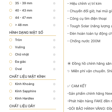
35 - 39 mm
- Hiệu chỉnh vị trí kim
40 - 43 mm
- Chuyển đổi giờ, hai múi g
44 - 47 mm
- Công cụ tìm điện thoại
> 48 mm
- Tough Solar (năng lượng 
HÌNH DẠNG MẶT SỐ
- Đèn hoàn toàn tự động c
Tròn
- Chống nước 200M
Vuông
Chữ nhật
Đa giác
☀️ Đồng hồ chính hãng săn
Oval
✨ Miễn phí vận chuyển. Sh
CHẤT LIỆU MẶT KÍNH
Kính Khoáng
✅ CAM KẾT
Kính Sapphire
-Sản phẩm chính hãng New 
Kính Hardlex
-Phát hiện hàng FAKE đền n
CHẤT LIỆU DÂY
-GÓI BẢO HÀNH VÀNG: Đồn