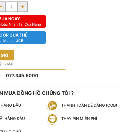
-
+
MUA NGAY
 Hoặc Nhận Tại Cửa Hàng
 GÓP QUA THẺ
a, Master, JCB
 GIỎ
ện thoại
077.345.5000
ÊN MUA ĐỒNG HỒ CHÚNG TÔI ?
N HÀNG ĐẦU
THANH TOÁN DỄ DÀNG (COD)
ÃI HÀNG ĐẦU
THAY PIN MIỄN PHÍ
 TRANG CHỦ