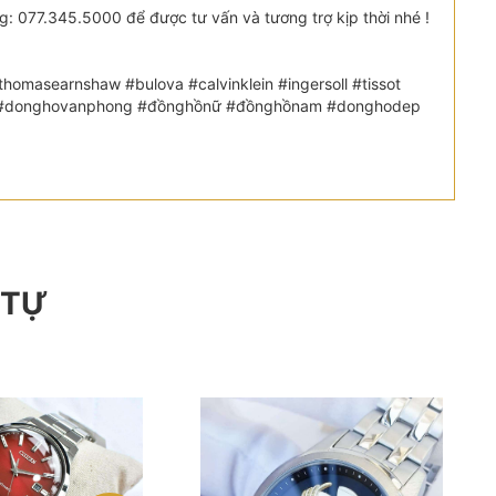
 077.345.5000 để được tư vấn và tương trợ kịp thời nhé !
omasearnshaw #bulova #calvinklein #ingersoll #tissot
etic #donghovanphong #đồnghồnữ #đồnghồnam #donghodep
 TỰ