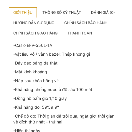
GIỚI THIỆU
THÔNG SỐ KỸ THUẬT
ĐÁNH GIÁ (0)
HƯỚNG DẪN SỬ DỤNG
CHÍNH SÁCH BẢO HÀNH
CHÍNH SÁCH GIAO HÀNG
THANH TOÁN
-Casio EFV-550L-1A
-Vật liệu vỏ / vành bezel: Thép không gỉ
-Dây đeo bằng da thật
-Mặt kính khoáng
-Nắp sau khóa bằng vít
-Khả năng chống nước ở độ sâu 100 mét
-Đồng hồ bấm giờ 1/10 giây
-Khả năng đo: 59'59.9''
-Chế độ đo: Thời gian đã trôi qua, ngắt giờ, thời gian
về đích thứ nhất - thứ hai
-Hiển thị ngày