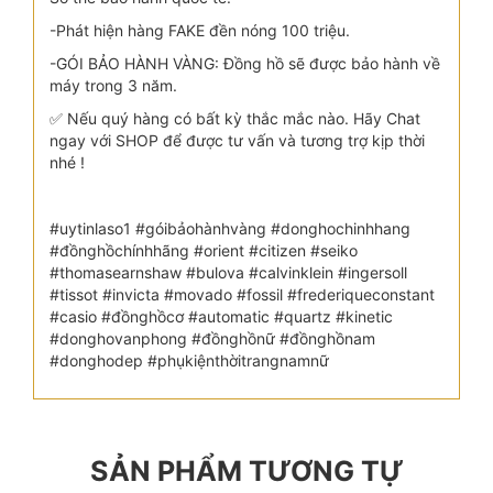
-Phát hiện hàng FAKE đền nóng 100 triệu.
-GÓI BẢO HÀNH VÀNG: Đồng hồ sẽ được bảo hành về
máy trong 3 năm.
✅ Nếu quý hàng có bất kỳ thắc mắc nào. Hãy Chat
ngay với SHOP để được tư vấn và tương trợ kịp thời
nhé !
#uytinlaso1 #góibảohànhvàng #donghochinhhang
#đồnghồchínhhãng #orient #citizen #seiko
#thomasearnshaw #bulova #calvinklein #ingersoll
#tissot #invicta #movado #fossil #frederiqueconstant
#casio #đồnghồcơ #automatic #quartz #kinetic
#donghovanphong #đồnghồnữ #đồnghồnam
#donghodep #phụkiệnthờitrangnamnữ
SẢN PHẨM TƯƠNG TỰ