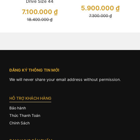
Drive Size 44
Drive Blue Dial Demi
5.900.000
₫
Duratect Blue Dial
Gold Stainless Steel
7.100.000
₫
7.300.000
₫
For Men
18.400.000
₫
ĐĂNG KÝ THÔNG TIN MỚI
We will never share your email address without permission.
HỖ TRỢ KHÁCH HÀNG
Bảo hành
Thức Thanh Toán
Chính Sách