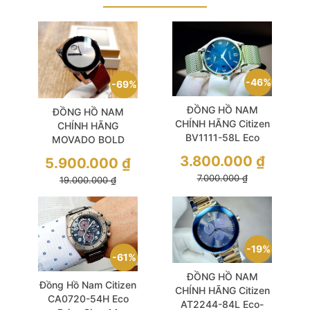
46%
69%
ĐỒNG HỒ NAM
ĐỒNG HỒ NAM
CHÍNH HÃNG Citizen
CHÍNH HÃNG
BV1111-58L Eco
MOVADO BOLD
Drive Blue Dial Mesh
3600442 Quartz
3.800.000
₫
5.900.000
₫
Grey Sunray Dial
7.000.000
₫
19.000.000
₫
Brown Leather For
Men
19%
61%
ĐỒNG HỒ NAM
Đồng Hồ Nam Citizen
CHÍNH HÃNG Citizen
CA0720-54H Eco
AT2244-84L Eco-