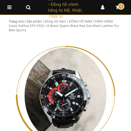
0
Trang chủ
/
Sản phẩm
/
Đồng Hồ Nam
/
ĐỒNG HỒ NAM CHÍNH HÃNG
Casio Edifice EFV-550L-1A Black Quartz Black Red Dial Black Leather For
Men Sports