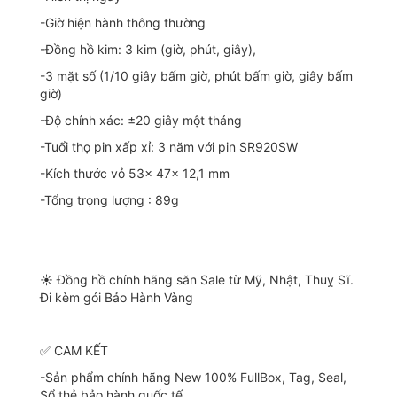
-Giờ hiện hành thông thường
-Đồng hồ kim: 3 kim (giờ, phút, giây),
-3 mặt số (1/10 giây bấm giờ, phút bấm giờ, giây bấm
giờ)
-Độ chính xác: ±20 giây một tháng
-Tuổi thọ pin xấp xỉ: 3 năm với pin SR920SW
-Kích thước vỏ 53× 47× 12,1 mm
-Tổng trọng lượng : 89g
☀️ Đồng hồ chính hãng săn Sale từ Mỹ, Nhật, Thuỵ Sĩ.
Đi kèm gói Bảo Hành Vàng
✅ CAM KẾT
-Sản phẩm chính hãng New 100% FullBox, Tag, Seal,
Sổ thẻ bảo hành quốc tế.