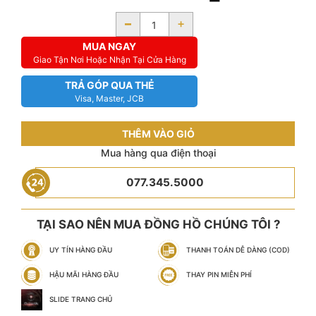
-
+
MUA NGAY
Giao Tận Nơi Hoặc Nhận Tại Cửa Hàng
TRẢ GÓP QUA THẺ
Visa, Master, JCB
THÊM VÀO GIỎ
Mua hàng qua điện thoại
077.345.5000
TẠI SAO NÊN MUA ĐỒNG HỒ CHÚNG TÔI ?
UY TÍN HÀNG ĐẦU
THANH TOÁN DỄ DÀNG (COD)
HẬU MÃI HÀNG ĐẦU
THAY PIN MIỄN PHÍ
SLIDE TRANG CHỦ